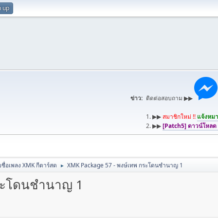
n up
ข่าว:
ติดต่อสอบถาม ▶▶
1. ▶▶
สมาชิกใหม่ !!
แจ้งหมาย
2. ▶▶
[Patch5] ดาวน์โหลด
ชื่อเพลง XMK กีตาร์สด
XMK Package 57 - พงษ์เทพ กระโดนชำนาญ 1
►
กระโดนชำนาญ 1