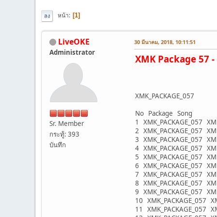
หน้า
1
ลง
LiveOKE
30 มีนาคม, 2018, 10:11:51
Administrator
XMK Package 57 -
XMK_PACKAGE_057
No Package Song
1 XMK_PACKAGE_057 XMKL0
Sr. Member
2 XMK_PACKAGE_057 XMKL0
กระทู้: 393
3 XMK_PACKAGE_057 XMKL03
บันทึก
4 XMK_PACKAGE_057 XMKL0
5 XMK_PACKAGE_057 XMKL05
6 XMK_PACKAGE_057 XMKL0
7 XMK_PACKAGE_057 XMKL0
8 XMK_PACKAGE_057 XMKL0
9 XMK_PACKAGE_057 XMKL05
10 XMK_PACKAGE_057 XMKL
11 XMK_PACKAGE_057 XMKL