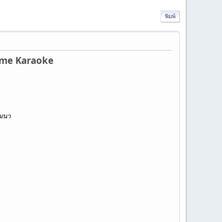
พิมพ์
reme Karaoke
ฒนา