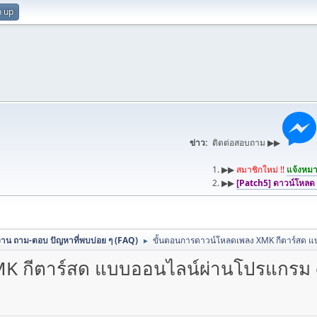
n up
ข่าว:
ติดต่อสอบถาม ▶▶
1. ▶▶
สมาชิกใหม่ !!
แจ้งหมาย
2. ▶▶
[Patch5] ดาวน์โหลด
้งาน ถาม-ตอบ ปัญหาที่พบบ่อย ๆ (FAQ)
ขั้นตอนการดาวน์โหลดเพลง XMK กีตาร์สด 
►
MK กีตาร์สด แบบออนไลน์ผ่านโปรแกรม