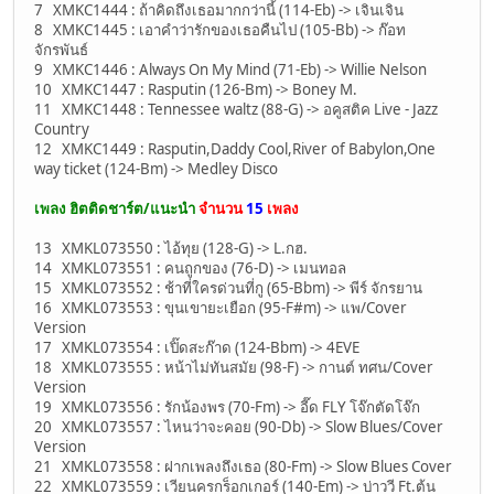
7 XMKC1444 : ถ้าคิดถึงเธอมากกว่านี้ (114-Eb) -> เจินเจิน
8 XMKC1445 : เอาคำว่ารักของเธอคืนไป (105-Bb) -> ก๊อท
จักรพันธ์
9 XMKC1446 : Always On My Mind (71-Eb) -> Willie Nelson
10 XMKC1447 : Rasputin (126-Bm) -> Boney M.
11 XMKC1448 : Tennessee waltz (88-G) -> อคูสติค Live - Jazz
Country
12 XMKC1449 : Rasputin,Daddy Cool,River of Babylon,One
way ticket (124-Bm) -> Medley Disco
เพลง ฮิตติดชาร์ต/แนะนำ
จำนวน
15
เพลง
13 XMKL073550 : ไอ้ทุย (128-G) -> L.กฮ.
14 XMKL073551 : คนถูกของ (76-D) -> เมนทอล
15 XMKL073552 : ช้าที่ใครด่วนที่กู (65-Bbm) -> พีร์ จักรยาน
16 XMKL073553 : ขุนเขายะเยือก (95-F#m) -> แพ/Cover
Version
17 XMKL073554 : เปิ๊ดสะก๊าด (124-Bbm) -> 4EVE
18 XMKL073555 : หน้าไม่ทันสมัย (98-F) -> กานต์ ทศน/Cover
Version
19 XMKL073556 : รักน้องพร (70-Fm) -> อี๊ด FLY โจ๊กตัดโจ๊ก
20 XMKL073557 : ไหนว่าจะคอย (90-Db) -> Slow Blues/Cover
Version
21 XMKL073558 : ฝากเพลงถึงเธอ (80-Fm) -> Slow Blues Cover
22 XMKL073559 : เวียนครกร็อกเกอร์ (140-Em) -> บ่าววี Ft.ต้น