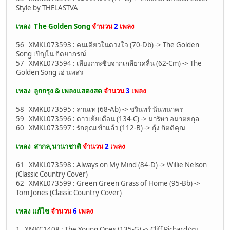
Style by THELASTVA
เพลง The Golden Song
จำนวน
2
เพลง
56 XMKL073593 : คนเดียวในดวงใจ (70-Db) -> The Golden
Song เปีญโน กิตยาภรณ์
57 XMKL073594 : เสียงกระซิบจากเกลียวคลื่น (62-Cm) -> The
Golden Song เอ๋ นพสร
เพลง ลูกกรุง & เพลงแสดงสด
จำนวน
3
เพลง
58 XMKL073595 : ลานเท (68-Ab) -> ชรินทร์ นันทนาคร
59 XMKL073596 : ดาวเย้ยเดือน (134-C) -> มาริษา อมาตยกุล
60 XMKL073597 : รักคุณเข้าแล้ว (112-B) -> กุ้ง กิตติคุณ
เพลง สากล,นานาชาติ
จำนวน
2
เพลง
61 XMKL073598 : Always on My Mind (84-D) -> Willie Nelson
(Classic Country Cover)
62 XMKL073599 : Green Green Grass of Home (95-Bb) ->
Tom Jones (Classic Country Cover)
เพลง แก้ไข
จำนวน
6
เพลง
1 XMKC1408 : The Young Ones (135-G) -> Cliff Richard/รุม