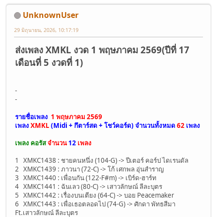
UnknownUser
29 มิถุนายน, 2026, 10:17:19
ส่งเพลง XMKL งวด 1 พฤษภาคม 2569(ปีที่ 17
เดือนที่ 5 งวดที่ 1)
-
-
รายชื่อเพลง
1 พฤษภาคม 2569
เพลง
XMKL
(Midi + กึตาร์สด + โชว์คอร์ด)
จำนวนทั้งหมด
62
เพลง
เพลง คอรัส
จำนวน
12
เพลง
1 XMKC1438 : ชายคนหนึ่ง (104-G) -> ปีเตอร์ คอร์ป ไดเรนดัล
2 XMKC1439 : ภาวนา (72-C) -> โก้ เศกพล อุ่นสำราญ
3 XMKC1440 : เพื่อนกัน (122-F#m) -> เบิร์ด-ฮาร์ท
4 XMKC1441 : ฉันเลว (80-C) -> เสาวลักษณ์ ลีละบุตร
5 XMKC1442 : เรื่องบนเตียง (64-C) -> บอย Peacemaker
6 XMKC1443 : เพื่อเธอตลอดไป (74-G) -> ศักดา พัทธสีมา
Ft.เสาวลักษณ์ ลีละบุตร