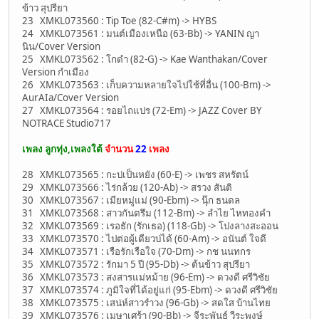
ข้าว สุปรียา
23 XMKL073560 : Tip Toe (82-C#m) -> HYBS
24 XMKL073561 : มนต์เมืองเหนือ (63-Bb) -> YANIN ญา
นิน/Cover Version
25 XMKL073562 : โกดำ (82-G) -> Kae Wanthakan/Cover
Version กำเมือง
26 XMKL073563 : เก็บความหลายใจไปใช้ที่อื่น (100-Bm) ->
AurAIa/Cover Version
27 XMKL073564 : รอยไถแปร (72-Em) -> JAZZ Cover BY
NOTRACE Studio717
เพลง ลูกทุ่ง,เพลงใต้
จำนวน
22
เพลง
28 XMKL073565 : กะบ่เป็นหยัง (60-E) -> เพชร สหรัตน์
29 XMKL073566 : ไร่กล้วย (120-Ab) -> สรวง สันติ
30 XMKL073567 : เมียหมู่แม่ (90-Ebm) -> นุ๊ก ธนดล
31 XMKL073568 : สาวกันตรึม (112-Bm) -> ลำไย ไหทองคำ
32 XMKL073569 : เรอธัก (รักเธอ) (118-Gb) -> โปงลางสะออน
33 XMKL073570 : ไปต่อผู้เดียวบ่ได้ (60-Am) -> อนันต์ ใจดี
34 XMKL073571 : เรือรักเรือใจ (70-Dm) -> กช นนทกร
35 XMKL073572 : รักมา 5 ปี (95-Db) -> ต้นข้าว สุปรียา
36 XMKL073573 : สงสารแม่หม้าย (96-Em) -> ดวงดี ศรีวิชัย
37 XMKL073574 : ภูมิใจที่ได้อยู่แก่ (95-Ebm) -> ดวงดี ศรีวิชัย
38 XMKL073575 : เสน่ห์สาวรำวง (96-Gb) -> สดใส บ้านไทย
39 XMKL073576 : เมษาเศร้า (90-Bb) -> จีระพันธ์ วีระพงษ์