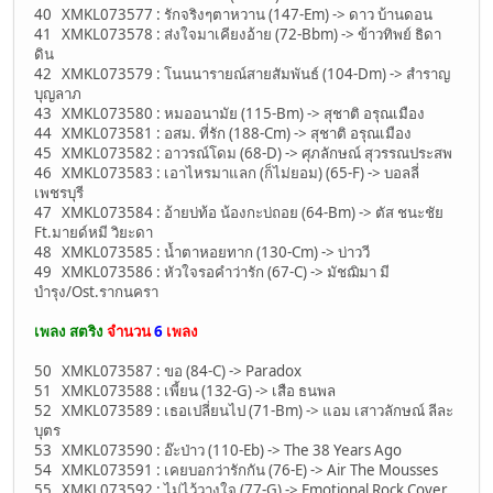
40 XMKL073577 : รักจริงๆตาหวาน (147-Em) -> ดาว บ้านดอน
41 XMKL073578 : ส่งใจมาเคียงอ้าย (72-Bbm) -> ข้าวทิพย์ ธิดา
ดิน
42 XMKL073579 : โนนนารายณ์สายสัมพันธ์ (104-Dm) -> สำราญ
บุญลาภ
43 XMKL073580 : หมออนามัย (115-Bm) -> สุชาติ อรุณเมือง
44 XMKL073581 : อสม. ที่รัก (188-Cm) -> สุชาติ อรุณเมือง
45 XMKL073582 : อาวรณ์โดม (68-D) -> ศุภลักษณ์ สุวรรณประสพ
46 XMKL073583 : เอาไหรมาแลก (ก็ไม่ยอม) (65-F) -> บอลลี่
เพชรบุรี
47 XMKL073584 : อ้ายบ่ท้อ น้องกะบ่ถอย (64-Bm) -> ตัส ชนะชัย
Ft.มายด์หมี วิยะดา
48 XMKL073585 : น้ำตาหอยทาก (130-Cm) -> บ่าววี
49 XMKL073586 : หัวใจรอคำว่ารัก (67-C) -> มัชฌิมา มี
บำรุง/Ost.รากนครา
เพลง สตริง
จำนวน
6
เพลง
50 XMKL073587 : ขอ (84-C) -> Paradox
51 XMKL073588 : เพี้ยน (132-G) -> เสือ ธนพล
52 XMKL073589 : เธอเปลี่ยนไป (71-Bm) -> แอม เสาวลักษณ์ ลีละ
บุตร
53 XMKL073590 : อ๊ะป่าว (110-Eb) -> The 38 Years Ago
54 XMKL073591 : เคยบอกว่ารักกัน (76-E) -> Air The Mousses
55 XMKL073592 : ไม่ไว้วางใจ (77-G) -> Emotional Rock Cover