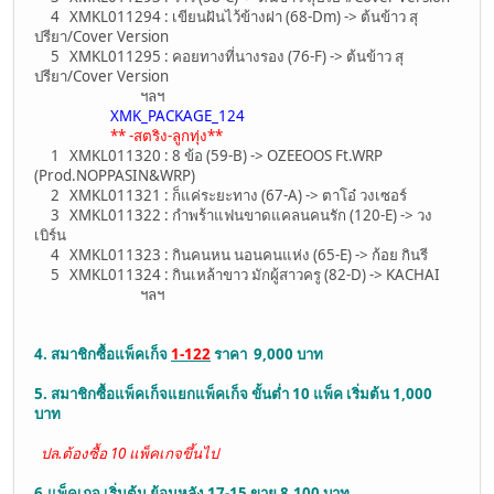
4 XMKL011294 : เขียนฝันไว้ข้างฝา (68-Dm) -> ต้นข้าว สุ
ปรียา/Cover Version
5 XMKL011295 : คอยทางที่นางรอง (76-F) -> ต้นข้าว สุ
ปรียา/Cover Version
ฯลฯ
XMK_PACKAGE_124
** -สตริง-ลูกทุ่ง**
1 XMKL011320 : 8 ข้อ (59-B) -> OZEEOOS Ft.WRP
(Prod.NOPPASIN&WRP)
2 XMKL011321 : ก็แค่ระยะทาง (67-A) -> ตาโอ๋ วงเซอร์
3 XMKL011322 : กำพร้าแฟนขาดแคลนคนรัก (120-E) -> วง
เบิร์น
4 XMKL011323 : กินคนหน นอนคนแห่ง (65-E) -> ก้อย กินรี
5 XMKL011324 : กินเหล้าขาว มักผู้สาวครู (82-D) -> KACHAI
ฯลฯ
4. สมาชิกซื้อแพ็คเก็จ
1-122
ราคา 9,000 บาท
5. สมาชิกซื้อแพ็คเก็จแยกแพ็คเก็จ ขั้นต่ำ 10 แพ็ค เริ่มต้น 1,000
บาท
ปล.ต้องซื้อ 10 แพ็คเกจขึ้นไป
6.แพ็คเกจ เริ่มต้น ย้อนหลัง 17-15 ขาย 8,100 บาท