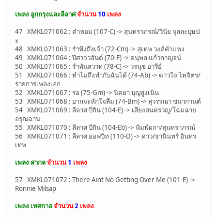
เพลง ลูกกรุงและลีลาศ
จำนวน
10
เพลง
47 XMKL071062 : คำหอม (107-C) -> สุนทราภรณ์/วินัย จุลละบุษป
ะ
48 XMKL071063 : รำพึงถึงเจ้า (72-Cm) -> สุเทพ วงค์คำแหง
49 XMKL071064 : ปีศาจวสันต์ (70-F) -> ดนุพล แก้วกาญจน์
50 XMKL071065 : รำพันสวาท (78-C) -> วรนุช อารีย์
51 XMKL071066 : ทำไมถึงทำกับฉันได้ (74-Ab) -> ดาวใจ ไพจิตร/
รายการเพลงเอก
52 XMKL071067 : รอ (75-Gm) -> นิตยา บุญสูงเนิน
53 XMKL071068 : ยากจะหักใจลืม (74-Bm) -> สุวรรณา ชนากานต์
54 XMKL071069 : ลีลาศ บีกิน (104-E) -> เสียงสนครวญ/โฉมฉาย
อรุณฉาน
55 XMKL071070 : ลีลาศ บีกิน (104-Eb) -> พิมพ์ผกา/สุนทราภรณ์
56 XMKL071071 : ลีลาศ ออฟบิท (110-D) -> ดาว/ธานินทร์ อินทร
เทพ
เพลง สากล
จำนวน
1
เพลง
57 XMKL071072 : There Aint No Getting Over Me (101-E) ->
Ronnie Milsap
เพลง เทศกาล
จำนวน
2
เพลง