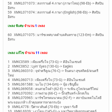
58 XMKL071073 : สงกรานต์ 4 ภาษา (ภาษาไทย) (98-Eb) -> ศิลปิน
อิสระ
59 XMKL071074 : สงกรานต์ 4 ภาษา (English) (98-Eb) -> ศิลปิน
อิสระ
เพลง พิเศษ
จำนวน
1
เพลง
60 XMKL071075 : มาร์ชเทศบาลตำบลสันทราย (123-Em) -> ศิลปิน
อิสระ
เพลง แก้ไข
จำนวน
11
เพลง
1 XMKC0589 : เพียงครึ่งใจ (73-G) -> ดิอินโนเซนท์
2 XMKC0852 : Lyin' Eyes (130-G) -> Eagles
3 XMKL060310 : จุฬาตรีคูณ (76-C) -> จินตนา สุขสถิตย์/ดนตรี
ใหม่
4 XMKL060713 : เพียงครึ่งใจ (73-G) -> ดิอินโนเซนท์
5 XMKL061588 : นะโม (134-Gm) -> นุ้ย เชิญยิ้ม
6 XMKL069058 : คนสวยใจดำ (62-E) -> ระพิน ภูไท/ดนตรีใหม่
7 XMKL070392 : ภาพถ่าย (66-C) -> บิ๊กสุรินทร์-เล็กสเร็น
8 XMKL070965 : มาร์ชโทรคมนาคม (92-F) -> สถาบันเทคโนโลยี
พระจอมเกล้า เจ้าคุณทหารลาดกระบัง
9 XMKL4778 : ปีศาจวสันต์ (70-Eb) -> บุษยา รังสี
10 XMKL6939 : เงาโดม (145-G) -> มหาวิทยาลัยธรรมศาสตร์