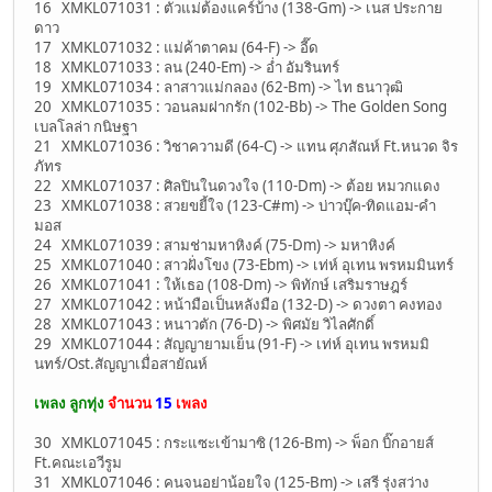
16 XMKL071031 : ตัวแม่ต้องแคร์บ้าง (138-Gm) -> เนส ประกาย
ดาว
17 XMKL071032 : แม่ค้าตาคม (64-F) -> อี๊ด
18 XMKL071033 : ลน (240-Em) -> อ่ำ อัมรินทร์
19 XMKL071034 : ลาสาวแม่กลอง (62-Bm) -> ไท ธนาวุฒิ
20 XMKL071035 : วอนลมฝากรัก (102-Bb) -> The Golden Song
เบลโลล่า กนิษฐา
21 XMKL071036 : วิชาความดี (64-C) -> แทน ศุภสัณห์ Ft.หนวด จิร
ภัทร
22 XMKL071037 : ศิลปินในดวงใจ (110-Dm) -> ต้อย หมวกแดง
23 XMKL071038 : สวยขยี้ใจ (123-C#m) -> บ่าวบุ๊ค-ทิดแอม-คำ
มอส
24 XMKL071039 : สามช่ามหาหิงค์ (75-Dm) -> มหาหิงค์
25 XMKL071040 : สาวฝั่งโขง (73-Ebm) -> เท่ห์ อุเทน พรหมมินทร์
26 XMKL071041 : ให้เธอ (108-Dm) -> พิทักษ์ เสริมราษฎร์
27 XMKL071042 : หน้ามือเป็นหลังมือ (132-D) -> ดวงตา คงทอง
28 XMKL071043 : หนาวตัก (76-D) -> พิศมัย วิไลศักดิ์
29 XMKL071044 : สัญญายามเย็น (91-F) -> เท่ห์ อุเทน พรหมมิ
นทร์/Ost.สัญญาเมื่อสายัณห์
เพลง ลูกทุ่ง
จำนวน
15
เพลง
30 XMKL071045 : กระแซะเข้ามาซิ (126-Bm) -> พ็อก บิ๊กอายส์
Ft.คณะเอวีรูม
31 XMKL071046 : คนจนอย่าน้อยใจ (125-Bm) -> เสรี รุ่งสว่าง