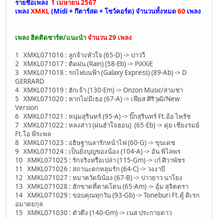
รายชื่อเพลง
1 เมษายน 2567
เพลง
XMKL
(Midi + กึตาร์สด + โชว์คอร์ด)
จำนวนทั้งหมด
60
เพลง
เพลง ฮิตติดชาร์ต/แนะนำ
จำนวน 29 เพลง
1 XMKL071016 : ลูกจ้างหัวใจ (65-D) -> บ่าววี
2 XMKL071017 : ติดฝน (Rain) (58-Eb) -> PiXXiE
3 XMKL071018 : รถไฟบนฟ้า (Galaxy Express) (89-Ab) -> D
GERRARD
4 XMKL071019 : ฮักเจ้า (130-Em) -> Onzon Music/สามช่า
5 XMKL071020 : หากไม่มีเธอ (67-A) -> เฟียส ศิริวุฒิ/New
Version
6 XMKL071021 : หนุ่มสุรินทร์ (95-A) -> บิ๊กสุรินทร์ Ft.อ้อ ไพรัช
7 XMKL071022 : หลงส่าว (ฝนฮำใจฮอน) (65-Eb) -> ดุ่ย เชียงรมย์
Ft.โอ พีระพล
8 XMKL071023 : อธิษฐานลารักหน้าไฟ (60-G) -> ขุนเดช
9 XMKL071024 : เป็นยั่งบุญของน้อง (104-A) -> อัน พิไลพร
10 XMKL071025 : รักจริงหรือเปล่า (115-Gm) -> เก๋ ศิวาพัชร
11 XMKL071026 : สถานะตกหลุมรัก (64-C) -> วงงาบี
12 XMKL071027 : หมาควัดนิน้อง (67-B) -> บ่าวยาว นาโยง
13 XMKL071028 : ฮักขาดที่ตาดโตน (65-Am) -> อุ้ม สุจิตตรา
14 XMKL071029 : ขอบคุณทุกวัน (93-Gb) -> Toneburi Ft.ตู้ ดิเรก
อมาตยกุล
15 XMKL071030 : ตัวตึง (140-Gm) -> เนส ประกายดาว