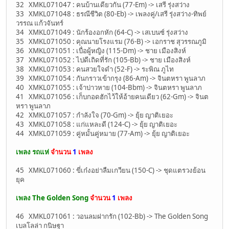
32 XMKL071047 : คนบ้านเดียวกัน (77-Em) -> เสรี รุ่งสว่าง
33 XMKL071048 : ธรณีชีวิต (80-Eb) -> เพลงคู่/เสรี รุ่งสว่าง-ทิพย์
วรรณ แก้วจันทร์
34 XMKL071049 : นักร้องอกหัก (64-C) -> เสเบนซ์ รุ่งสว่าง
35 XMKL071050 : คุณนายโรงแรม (76-B) -> เอกราช สุวรรณภูมิ
36 XMKL071051 : เบื่อผู้หญิง (115-Dm) -> ชาย เมืองสิงห์
37 XMKL071052 : ไปดีเถิดที่รัก (105-Bb) -> ชาย เมืองสิงห์
38 XMKL071053 : คนสวยใจดำ (52-F) -> ระพิณ ภูไท
39 XMKL071054 : กันกราวเข้ากรุง (86-Am) -> จินตหรา พูนลาภ
40 XMKL071055 : เจ้าบ่าวหาย (104-Bbm) -> จินตหรา พูนลาภ
41 XMKL071056 : เก็บกอดฮักไว้ให้อ้ายคนเดียว (62-Gm) -> จินต
หรา พูนลาภ
42 XMKL071057 : กำลังใจ (70-Gm) -> ยุ้ย ญาติเยอะ
43 XMKL071058 : แก่แหละดี (124-C) -> ยุ้ย ญาติเยอะ
44 XMKL071059 : คู่หมั้นคู่หมาย (77-Am) -> ยุ้ย ญาติเยอะ
เพลง รถแห่
จำนวน
1
เพลง
45 XMKL071060 : ขี่เก๋งอย่าลืมเกวียน (150-C) -> ชุดแตรวงย้อน
ยุค
เพลง The Golden Song
จำนวน
1
เพลง
46 XMKL071061 : วอนลมฝากรัก (102-Bb) -> The Golden Song
เบลโลล่า กนิษฐา