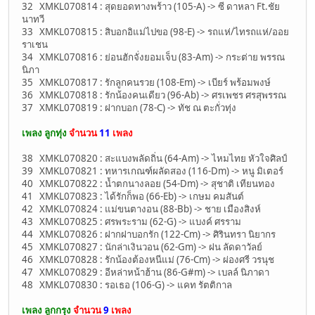
32 XMKL070814 : สุดยอดทางพร้าว (105-A) -> ซี ดาหลา Ft.ชัย
นาทวี
33 XMKL070815 : สิบอกอิแม่ไปขอ (98-E) -> รถแห่/ไทรถแห่/ออย
ราเชน
34 XMKL070816 : ย่อนฮักจั่งยอมเจ็บ (83-Am) -> กระต่าย พรรณ
นิภา
35 XMKL070817 : รักลูกคนรวย (108-Em) -> เบียร์ พร้อมพงษ์
36 XMKL070818 : รักน้องคนเดียว (96-Ab) -> ศรเพชร ศรสุพรรณ
37 XMKL070819 : ฝากบอก (78-C) -> ทัช ณ ตะกั่วทุ่ง
เพลง ลูกทุ่ง
จำนวน
11
เพลง
38 XMKL070820 : สะแบงพลัดถิ่น (64-Am) -> ไหมไทย หัวใจศิลป์
39 XMKL070821 : ทหารเกณฑ์ผลัดสอง (116-Dm) -> หนู มิเตอร์
40 XMKL070822 : น้ำตกนางลอย (54-Dm) -> สุชาติ เทียนทอง
41 XMKL070823 : ได้รักก็พอ (66-Eb) -> เกษม คมสันต์
42 XMKL070824 : แม่ขนตางอน (88-Bb) -> ชาย เมืองสิงห์
43 XMKL070825 : ศรพระราม (62-G) -> แบงค์ ศรราม
44 XMKL070826 : ฝากฝาบอกรัก (122-Cm) -> ศิรินทรา นิยากร
45 XMKL070827 : นักล่าเงินวอน (62-Gm) -> ฝน ลัดดาวัลย์
46 XMKL070828 : รักน้องต้องหนีแม่ (76-Cm) -> ผ่องศรี วรนุช
47 XMKL070829 : อีหล่าหน้าฮ้าน (86-G#m) -> เบลล์ นิภาดา
48 XMKL070830 : รอเธอ (106-G) -> แคท รัตติกาล
เพลง ลูกกรุง
จำนวน
9
เพลง