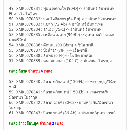
49 XMKL070831 : พุ่มพวงดวงใจ (90-D) -> ธานินทร์ อินทรเทพ
Ft.ดาวใจ ไพจิตร
50 XMKL070832 : จอมใจจิตรกร (64-Bb) -> ธานินทร์ อินทรเทพ
51 XMKL070833 : แปลก (72-Ab) -> ธานินทร์ อินทรเทพ
52 XMKL070834 : รักเอย (75-C) -> ธานินทร์ อินทรเทพ
53 XMKL070835 : เหมือนไม่เคย (94-Bb) -> สุเทพ วงศ์กำแหง/
ดนตรีใหม่
54 XMKL070836 : ดีกันนะ (90-Bbm) -> วินัย-ชวลี
55 XMKL070837 : บึงน้ำรัก (78-F) -> เอื้อ-ชวลี
56 XMKL070838 : ลั่นทม (64-F) -> โฆษิต นพคุณ
57 XMKL070839 : หนามยอกอก (104-C) -> มัณฑนา โมรากุล
เพลง ลีลาศ
จำนวน
4
เพลง
58 XMKL070840 : ลีลาศ ควิกสเตป (130-Eb) -> ชะรอยบุญ/วินัย-
ชวลี
59 XMKL070841 : ลีลาศ ควิกสเตป (150-Eb) -> เพลงราตรี/
มัณฑนา โมรากุล
60 XMKL070842 : ลีลาศ วอลซ์ (80-C) -> ยามห่างกัน/มัณฑนา
โมรากุล
61 XMKL070843 : ลีลาศ วอลซ์ (86-Ab) -> ห่วงเธอ/สุนทราภรณ์
เพลง รำวงย้อนยุค
จำนวน
2
เพลง