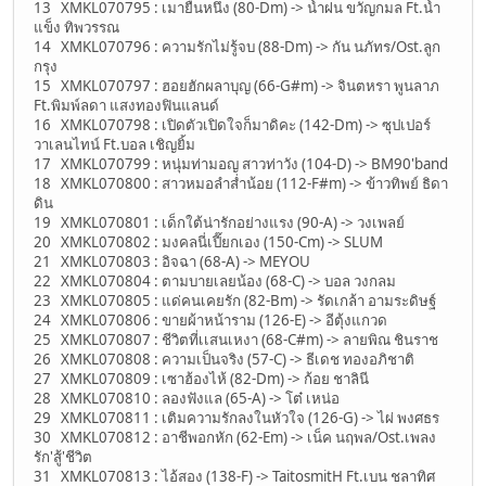
13 XMKL070795 : เมายืนหนึ่ง (80-Dm) -> น้ำฝน ขวัญกมล Ft.น้ำ
แข็ง ทิพวรรณ
14 XMKL070796 : ความรักไม่รู้จบ (88-Dm) -> กัน นภัทร/Ost.ลูก
กรุง
15 XMKL070797 : ฮอยฮักผลาบุญ (66-G#m) -> จินตหรา พูนลาภ
Ft.พิมพ์ลดา แสงทองฟินแลนด์
16 XMKL070798 : เปิดตัวเปิดใจก็มาดิคะ (142-Dm) -> ซุปเปอร์
วาเลนไทน์ Ft.บอล เชิญยิ้ม
17 XMKL070799 : หนุ่มท่ามอญ สาวท่าวัง (104-D) -> BM90'band
18 XMKL070800 : สาวหมอลำส่ำน้อย (112-F#m) -> ข้าวทิพย์ ธิดา
ดิน
19 XMKL070801 : เด็กใต้น่ารักอย่างแรง (90-A) -> วงเพลย์
20 XMKL070802 : มงคลนี่เปี๊ยกเอง (150-Cm) -> SLUM
21 XMKL070803 : อิจฉา (68-A) -> MEYOU
22 XMKL070804 : ตามบายเลยน้อง (68-C) -> บอล วงกลม
23 XMKL070805 : แด่คนเคยรัก (82-Bm) -> รัดเกล้า อามระดิษฐ์
24 XMKL070806 : ขายผ้าหน้าราม (126-E) -> อีตุ้งแกวด
25 XMKL070807 : ชีวิตที่เเสนเหงา (68-C#m) -> ลายพิณ ชินราช
26 XMKL070808 : ความเป็นจริง (57-C) -> ธีเดช ทองอภิชาติ
27 XMKL070809 : เซาฮ้องไห้ (82-Dm) -> ก้อย ชาลินี
28 XMKL070810 : ลองฟังแล (65-A) -> โต๋ เหน่อ
29 XMKL070811 : เติมความรักลงในหัวใจ (126-G) -> ไผ่ พงศธร
30 XMKL070812 : อาชีพอกหัก (62-Em) -> เน็ค นฤพล/Ost.เพลง
รัก'สู้'ชีวิต
31 XMKL070813 : ไอ้สอง (138-F) -> TaitosmitH Ft.เบน ชลาทิศ