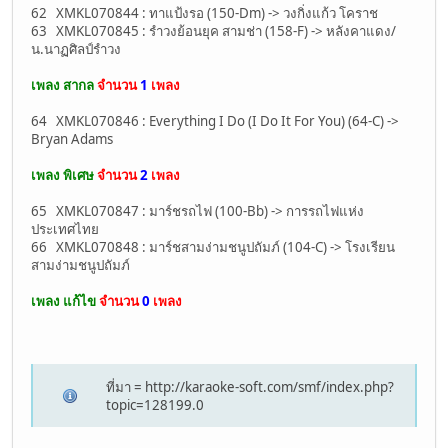
62 XMKL070844 : ทาแป้งรอ (150-Dm) -> วงกิ่งแก้ว โคราช
63 XMKL070845 : รำวงย้อนยุค สามช่า (158-F) -> หลังคาแดง/
น.นาฏศิลป์รำวง
เพลง สากล
จำนวน
1
เพลง
64 XMKL070846 : Everything I Do (I Do It For You) (64-C) ->
Bryan Adams
เพลง พิเศษ
จำนวน
2
เพลง
65 XMKL070847 : มาร์ชรถไฟ (100-Bb) -> การรถไฟแห่ง
ประเทศไทย
66 XMKL070848 : มาร์ชสามง่ามชนูปถัมภ์ (104-C) -> โรงเรียน
สามง่ามชนูปถัมภ์
เพลง แก้ไข
จำนวน
0
เพลง
ที่มา = http://karaoke-soft.com/smf/index.php?
topic=128199.0