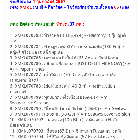
รายชื่อเพลง
1 กุมภาพันธ์ 2567
เพลง
XMKL
(Midi + กึตาร์สด + โชว์คอร์ด)
จำนวนทั้งหมด
66
เพลง
เพลง ฮิตติดชาร์ต/แนะนำ
จำนวน
37
เพลง
1 XMKL070783 : ฟ้ารักพ่อ (DILF) (99-E) -> Badmixy Ft.ยุ้ย ญาติ
เยอะ
2 XMKL070784 : ทำบุญร่วมชาติ ตักบาตรคนละขัน (130-Fm) ->
หญิงลี ศรีจุมพล Ft.แซ็ค ชุมแพ
3 XMKL070785 : เอาบ่แฟน สิเป็นให้ (66-Am) -> วัฒน์ ศิวดล
4 XMKL070786 : กลับมาเพื่อบอกลา (JUST TO LET ME KNOW) (75-
A) -> Paper Planes
5 XMKL070787 : เด็กใต้โว้ย (70-D) -> วุฒิ ป่าบอน พาราฮัท
Ft.สมชาย นิลศรี
6 XMKL070788 : Idol (ไอดอล) (140-Bm) -> วงข้าวเปลือก
มาสเตอร์
7 XMKL070789 : ทุกหยาดเหงื่อเพื่อเธอ (69-D) -> Am
Seatwo/Live Session
8 XMKL070790 : ปีใหม่ปีเก่าเราก็ยังโสด (136-D) -> Am Seatwo
9 XMKL070791 : แคงควน (98-Gb) -> Am Seatwo/CoverVersion
10 XMKL070792 : กอดขวด (105-Bbm) -> ต้น สะเดา Ft.ต๊ะ
มิสเตอร์แคน
11 XMKL070793 : ดิ้นรน (67-D) -> ซี ดาหลา Ft.เบส ขวางหวัน
12 XMKL070794 : ใช้ชีวิตเพื่อคิดฮอด (67-F) -> ไผ่ พงศธร