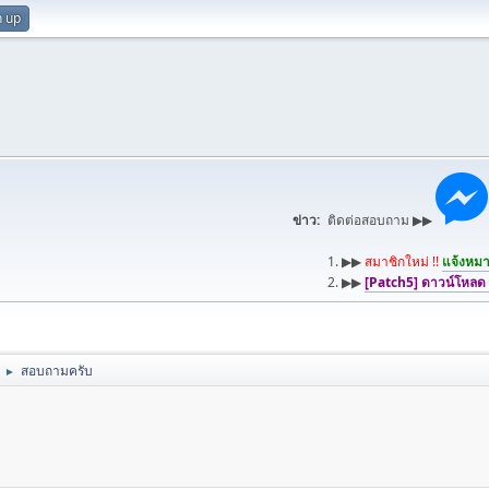
n up
ข่าว:
ติดต่อสอบถาม ▶▶
1. ▶▶
สมาชิกใหม่ !!
แจ้งหมาย
2. ▶▶
[Patch5] ดาวน์โหลด
สอบถามครับ
►