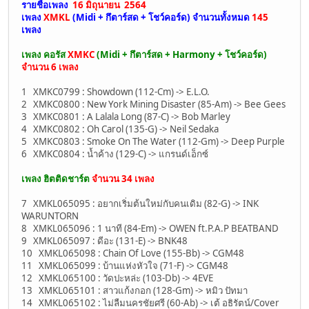
รายชื่อเพลง
16 มิถุนายน 2564
เพลง
XMKL
(Midi + กึตาร์สด + โชว์คอร์ด)
จำนวนทั้งหมด
145
เพลง
เพลง คอรัส
XMKC
(Midi + กึตาร์สด + Harmony + โชว์คอร์ด)
จำนวน 6 เพลง
1 XMKC0799 : Showdown (112-Cm) -> E.L.O.
2 XMKC0800 : New York Mining Disaster (85-Am) -> Bee Gees
3 XMKC0801 : A Lalala Long (87-C) -> Bob Marley
4 XMKC0802 : Oh Carol (135-G) -> Neil Sedaka
5 XMKC0803 : Smoke On The Water (112-Gm) -> Deep Purple
6 XMKC0804 : น้ำค้าง (129-C) -> แกรนด์เอ็กซ์
เพลง ฮิตติดชาร์ต
จำนวน 34 เพลง
7 XMKL065095 : อยากเริ่มต้นใหม่กับคนเดิม (82-G) -> INK
WARUNTORN
8 XMKL065096 : 1 นาที (84-Em) -> OWEN ft.P.A.P BEATBAND
9 XMKL065097 : ดีอะ (131-E) -> BNK48
10 XMKL065098 : Chain Of Love (155-Bb) -> CGM48
11 XMKL065099 : บ้านแห่งหัวใจ (71-F) -> CGM48
12 XMKL065100 : วัดปะหล่ะ (103-Db) -> 4EVE
13 XMKL065101 : สาวแก้งกอก (128-Gm) -> หมิว ปัทมา
14 XMKL065102 : ไม่ลืมนครชัยศรี (60-Ab) -> เต้ อธิรัตน์/Cover