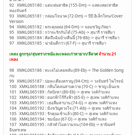
92 XMKL065180 : แด่แฟนสาธิต (155-Dm) -> แสดงสด/สาธิต
ทองจันทร์
93 XMKL065181 : กล่อมใจนาค (72-Dm) -> บีบี อิเล็กโทน/Cover
Version
94 XMKL065182 : พระคุณพ่อ (64-Dm) -> จอมขวัญ กัลยา
95 XMKL065183 : กว่าจะรักกันได้ (75-Ab) -> สุนารี ราชสีมา
96 XMKL065184 : คิดถึงฉันบ้างคืนนี้ (76-Bb) -> สุนารี ราชสีมา
97 XMKL065185 : ฆ่าฉันดีกว่า (67-F) -> สุนารี ราชสีมา
เพลง ลูกกรุง/สุนทราภรณ์และเพลงเก่าหายาก/ลีลาศ
จำนวน 21
เพลง
98 XMKL065186 : ทะเลไม่เคยหลับ (89-Eb) -> The Golden Song
กบ
99 XMKL065187 : ปอละเตียงครวญ (94-Cm) -> วงจันทร์ ไพโรจน์
100 XMKL065188 : กลิ่นโคลนสาบควาย (70-C) -> ชาญ เย็นแข
101 XMKL065189 : กัลปังหา (80-Eb) -> สุเทพ วงค์กำแหง
102 XMKL065190 : ดอกฟ้าไร้กิ่งฟ้า (65-E) -> สุเทพ วงศ์กำแหง
103 XMKL065191 : เธอลืมสาบาน (74-G) -> สุเทพ วงศ์กำแหง
104 XMKL065192 : มิ่งขวัญดวงใจ (71-Ab) -> สุเทพ วงศ์กำแหง
105 XMKL065193 : รักคุณเข้าแล้ว (80-C) -> สุเทพ วงศ์กำแหง
106 XMKL065194 : ชมน้อง (67-D) -> สุเทพ วงศ์กำแหง
107 XMKL065195 : กลัวทำไมความจน (104-Eb) -> ธานินทร์
อินทรเทพ