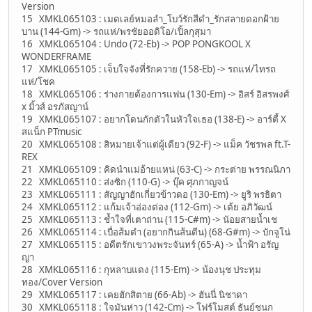
Version
15 XMKL065103 : เมดเลย์หมอลำ_โบว์รักสีดำ_รักสลายดอกฝ้าย
บาน (144-Gm) -> รถแห่/พรชัยออดิโอ/เปิ้ลกุสุมา
16 XMKL065104 : Undo (72-Eb) -> POP PONGKOOL X
WONDERFRAME
17 XMKL065105 : เจ็บใจจังที่รักควาย (158-Eb) -> รถแห่/ไทรถ
แห่/โชค
18 XMKL065106 : ร่างกายต้องการแฟน (130-Em) -> อิสร์ อิสรพงศ์
x มิ้วส์ อรภัสญาน์
19 XMKL065107 : อยากโดนกักตัวในหัวใจเธอ (138-E) -> อาร์ตี้ X
สแน็ก PTmusic
20 XMKL065108 : สิหมายเจ้าแต่ผู้เดียว (92-F) -> แม็ค วัชรพล ft.T-
REX
21 XMKL065109 : คิดนำแม่อ้ายแหน่ (63-C) -> กระต่าย พรรณนิภา
22 XMKL065110 : ส่งซิก (110-G) -> บุ๊ค ศุภกาญจน์
23 XMKL065111 : สัญญาฮักเกี่ยวข้าวดอ (130-Em) -> ยูริ พรธิตา
24 XMKL065112 : แก้มเจ้าอ่องต่อง (112-Gm) -> เต้ย อภิวัฒน์
25 XMKL065113 : ช้ำใจที่เตาถ่าน (115-C#m) -> นัอยสายน้ำเช
26 XMKL065114 : เบื่อส้มตำ (อยากกินส้นตีน) (68-G#m) -> บักจูโน่
27 XMKL065115 : อดีตรักเขาวงพระจันทร์ (65-A) -> น้ำฟ้า อรัญ
ญา
28 XMKL065116 : กุหลาบแดง (115-Em) -> น้องนุช ประทุม
ทอง/Cover Version
29 XMKL065117 : เคยฮักสิตาย (66-Ab) -> ฮันนี่ นิชาดา
30 XMKL065118 : ใจมันห่าว (142-Cm) -> โฟร์โมสต์ ธันย์ชนก