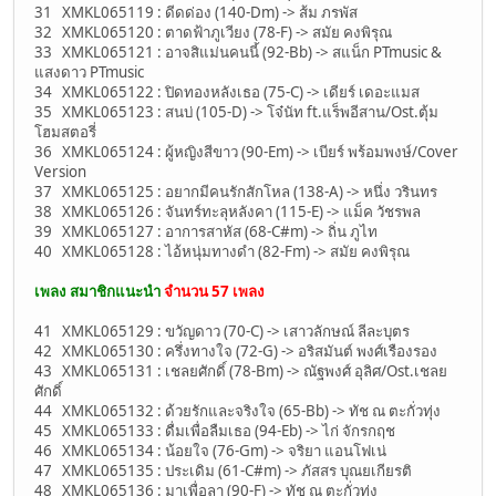
31 XMKL065119 : ดีดด่อง (140-Dm) -> ส้ม ภรพัส
32 XMKL065120 : ตาดฟ้าภูเวียง (78-F) -> สมัย คงพิรุณ
33 XMKL065121 : อาจสิแม่นคนนี้ (92-Bb) -> สแน็ก PTmusic &
แสงดาว PTmusic
34 XMKL065122 : ปิดทองหลังเธอ (75-C) -> เดียร์ เดอะแมส
35 XMKL065123 : สนบ่ (105-D) -> โจ๋นัท ft.แร็พอีสาน/Ost.ตุ้ม
โฮมสตอรี่
36 XMKL065124 : ผู้หญิงสีขาว (90-Em) -> เบียร์ พร้อมพงษ์/Cover
Version
37 XMKL065125 : อยากมีคนรักสักโหล (138-A) -> หนึ่ง วรินทร
38 XMKL065126 : จันทร์ทะลุหลังคา (115-E) -> แม็ค วัชรพล
39 XMKL065127 : อาการสาหัส (68-C#m) -> ถิ่น ภูไท
40 XMKL065128 : ไอ้หนุ่มทางดำ (82-Fm) -> สมัย คงพิรุณ
เพลง สมาชิกแนะนำ
จำนวน 57 เพลง
41 XMKL065129 : ขวัญดาว (70-C) -> เสาวลักษณ์ ลีละบุตร
42 XMKL065130 : ครึ่งทางใจ (72-G) -> อริสมันต์ พงศ์เรืองรอง
43 XMKL065131 : เชลยศักดิ์ (78-Bm) -> ณัฐพงศ์ อุลิศ/Ost.เชลย
ศักดิ์
44 XMKL065132 : ด้วยรักและจริงใจ (65-Bb) -> ทัช ณ ตะกั่วทุ่ง
45 XMKL065133 : ดื่มเพื่อลืมเธอ (94-Eb) -> ไก่ จักรกฤช
46 XMKL065134 : น้อยใจ (76-Gm) -> จริยา แอนโฟเน่
47 XMKL065135 : ประเดิม (61-C#m) -> ภัสสร บุณยเกียรติ
48 XMKL065136 : มาเพื่อลา (90-F) -> ทัช ณ ตะกั่วทุ่ง