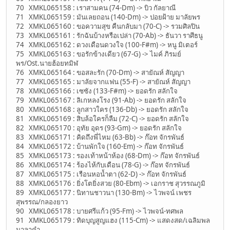
70 XMKL065158 : เราสามคน (74-Dm) -> บิว กัลยาณี
71 XMKL065159 : มันเลยถอน (140-Dm) -> ปอยฝ้าย มาลัยพร
72 XMKL065160 : ขอความสุข คืนกลับมา (70-C) -> รวมศิลปิน
73 XMKL065161 : รักฉันบ้างหรือเปล่า (70-Ab) -> ธันวา ราศีธนู
74 XMKL065162 : ดวงเดือนดวงใจ (100-F#m) -> หนู มิเตอร์
75 XMKL065163 : ขอรักข้างเดียว (67-G) -> ไมค์ ภิรมย์
พร/Ost.นายฮ้อยทมิฬ
76 XMKL065164 : ขอสละรัก (70-Dm) -> สายัณห์ สัญญา
77 XMKL065165 : มาลัยจากแฟน (55-F) -> สายัณห์ สัญญา
78 XMKL065166 : เซซัง (133-F#m) -> ยอดรัก สลักใจ
79 XMKL065167 : ลิเกหลงโรง (91-Ab) -> ยอดรัก สลักใจ
80 XMKL065168 : ลูกสาวใคร (136-Db) -> ยอดรัก สลักใจ
81 XMKL065169 : สิบล้อใครก็ลืม (72-C) -> ยอดรัก สลักใจ
82 XMKL065170 : อุทัย อุดร (93-Gm) -> ยอดรัก สลักใจ
83 XMKL065171 : คิดถึงพี่ไหม (63-Bb) -> ก๊อท จักรพันธ์
84 XMKL065172 : บ้านพักใจ (160-Em) -> ก๊อท จักรพันธ์
85 XMKL065173 : รองเท้าหน้าห้อง (68-Dm) -> ก๊อท จักรพันธ์
86 XMKL065174 : ร้องไห้กับเดือน (78-G) -> ก๊อท จักรพันธ์
87 XMKL065175 : เรือนหอน้ำตา (62-D) -> ก๊อท จักรพันธ์
88 XMKL065176 : ยิ่งโตยิ่งสวย (80-Ebm) -> เอกราช สุวรรณภูมิ
89 XMKL065177 : นิทานชาวนา (130-Bm) -> ไวพจน์ เพชร
สุพรรณ/กลองยาว
90 XMKL065178 : บายศรีแก้ว (95-Fm) -> ไวพจน์-ทศพล
91 XMKL065179 : ทิดบุญสูญแฮง (115-Cm) -> แสดงสด/เฉลิมพล
มาลาคำ