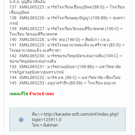
จ.ส.อ. บุญยืน กลิ่นอ้น
137 XMKL065225 : มาร์ชโรงเรียนเขื่อนภูมิพล (98-D) -> โรงเรียน
เขื่อนภูมิพล
138 XMKL065226 : มาร์ชโรงเรียนผดุงปัญญา (106-Bb) -> สุนทรา
ภรณ์
139 XMKL065227 : มาร์ชโรงเรียนวัดจอมคีรีนาคพรต (100-C) ->
โรงเรียน วัดจอมคีรีนาคพรต
140 XMKL065228 : มาร์ช วทอ (146-D) -> ศิษย์เก่า ว.ท.อ.
141 XMKL065229 : มาร์ชโรงพยาบาลสมเด็จ ณ ศรีราชา (85-D) ->
โรงพยาบาลสมเด็จ ณ ศรีราชา
142 XMKL065230 : มาร์ชชมรมวิทยุสมัครเล่นถ่านหิน (104-C) ->
ชมรมวิทยุสมัครเล่นถ่านหิน
143 XMKL065231 : มาร์ชสวนสุนันทา (108-Bb) -> มหาวิทยาลัย
ราชภัฎสวนสุนันทา/สุนทราภรณ์
144 XMKL065232 : มาร์ช มช. (90-C) -> มหาวิทยาลัย เชียงใหม่
145 XMKL065233 : อนุบาลรำลึก (80-Eb) -> โรงเรียน อนุบาล
เพลงแก้ไข
จำนวน 0 เพลง
ที่มา = http://karaoke-soft.com/smf/index.php?
topic=125911.0
โดย = Batman