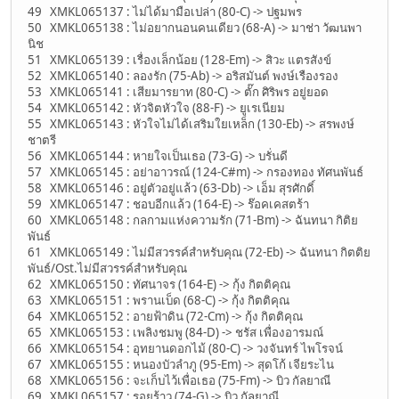
49 XMKL065137 : ไม่ได้มามือเปล่า (80-C) -> ปฐมพร
50 XMKL065138 : ไม่อยากนอนคนเดียว (68-A) -> มาช่า วัฒนพา
นิช
51 XMKL065139 : เรื่องเล็กน้อย (128-Em) -> สิวะ แตรสังข์
52 XMKL065140 : ลองรัก (75-Ab) -> อริสมันต์ พงษ์เรืองรอง
53 XMKL065141 : เสียมารยาท (80-C) -> ตั๊ก ศิริพร อยู่ยอด
54 XMKL065142 : หัวจิตหัวใจ (88-F) -> ยูเรเนียม
55 XMKL065143 : หัวใจไม่ได้เสริมใยเหล็ก (130-Eb) -> สรพงษ์
ชาตรี
56 XMKL065144 : หายใจเป็นเธอ (73-G) -> บรั่นดี
57 XMKL065145 : อย่าอาวรณ์ (124-C#m) -> กรองทอง ทัศนพันธ์
58 XMKL065146 : อยู่ตัวอยู่แล้ว (63-Db) -> เอ็ม สุรศักดิ์
59 XMKL065147 : ชอบอีกแล้ว (164-E) -> ร๊อคเคสตร้า
60 XMKL065148 : กลกามแห่งความรัก (71-Bm) -> ฉันทนา กิติย
พันธ์
61 XMKL065149 : ไม่มีสวรรค์สำหรับคุณ (72-Eb) -> ฉันทนา กิตติย
พันธ์/Ost.ไม่มีสวรรค์สำหรับคุณ
62 XMKL065150 : ทัศนาจร (164-E) -> กุ้ง กิตติคุณ
63 XMKL065151 : พรานเบ็ด (68-C) -> กุ้ง กิตติคุณ
64 XMKL065152 : อายฟ้าดิน (72-Cm) -> กุ้ง กิตติคุณ
65 XMKL065153 : เพลิงชมพู (84-D) -> ชรัส เพื่องอารมณ์
66 XMKL065154 : อุทยานดอกไม้ (80-C) -> วงจันทร์ ไพโรจน์
67 XMKL065155 : หนองบัวลำภู (95-Em) -> สุดโก้ เจียระไน
68 XMKL065156 : จะเก็บไว้เพื่อเธอ (75-Fm) -> บิว กัลยาณี
69 XMKL065157 : รอยร้าว (74-G) -> บิว กัลยาณี