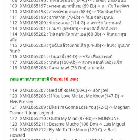
108 XMKL065196 : รักซ้อนซ่อนรัก (64-C) -> รวงทอง ทองลั่นทม
109 XMKL065197 : คางคกอยากขึ้นวอ (69-Eb) -> ดาวใจ ไพรจิตร
110 XMKL065198 : สวรรค์ชายคลอง (68-G) -> วินัย พันธุรักษ์
111 XMKL065199 : ธารสวาท (70-Eb) -> วินัย จุลละบุษปะ
112 XMKL065200 : รักเธอเสมอ (114-G) -> สรรชัย โกรานนท์
113 XMKL065201 : ยามชัง (69-Dm) -> ทนงศักดิ์ ภักดีเทวา
114 XMKL065202 : ไม่เคยรักใครเท่าเธอ (68-Bb) -> จินตนา สุข
สถิต
115 XMKL065203 : จูบฉันแล้วจงตายเสีย (64-Bb) -> ลินจง บุนนาก
รินทร์
116 XMKL065204 : ป่านฉะนี้ (94-D) -> ชรัส เฟื่องอารมย์
117 XMKL065205 : ป่าลั่น (160-Ab) -> สุเทพ แอนด์ เดอะเเซ็ก
118 XMKL065206 : ลีลาศ วอลซ์ (76-Dm) -> ยามชัง
เพลง สากล/นานาชาติ
จำนวน 10 เพลง
119 XMKL065207 : Bed Of Roses (60-C) -> Bon Jovi
120 XMKL065208 : If You Love Me Let Me Know (147-D) ->
Elvis Presley
121 XMKL065209 : Like I'm Gonna Lose You (72-C) -> Meghan
Trainor ft.John Legend
122 XMKL065210 : Outta My Mind (87-Bb) -> MONSUNE
123 XMKL065211 : Besame Mucho (100-Dm) -> Luis Miguel
124 XMKL065212 : Fly Me To The Moon (120-C) -> Bart
Howard