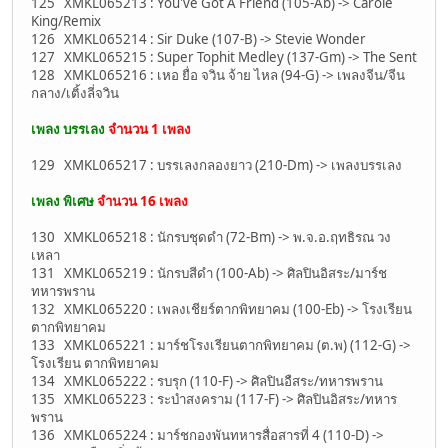
125 XMKL065213 : You've Got A Friend (105-Ab) -> Carole
King/Remix
126 XMKL065214 : Sir Duke (107-B) -> Stevie Wonder
127 XMKL065215 : Super Tophit Medley (137-Gm) -> The Sent
128 XMKL065216 : เหอ ยื่อ จวิน จ้าย ไหล (94-G) -> เพลงจีน/จีน
กลาง/เติ้งลี่จวิน
เพลง บรรเลง
จำนวน 1 เพลง
129 XMKL065217 : บรรเลงกลองยาว (210-Dm) -> เพลงบรรเลง
เพลง พิเศษ
จำนวน 16 เพลง
130 XMKL065218 : นักรบชุดดำ (72-Bm) -> พ.จ.อ.ฤทธิรณ วง
เหลา
131 XMKL065219 : นักรบสีดำ (100-Ab) -> ศิลปินอิสระ/มาร์ช
ทหารพราน
132 XMKL065220 : เพลงเชียร์ตากพิทยาคม (100-Eb) -> โรงเรียน
ตากพิทยาคม
133 XMKL065221 : มาร์ชโรงเรียนตากพิทยาคม (ต.พ) (112-G) ->
โรงเรียน ตากพิทยาคม
134 XMKL065222 : รบรุก (110-F) -> ศิลปินอืสระ/ทหารพราน
135 XMKL065223 : ระบำสงคราม (117-F) -> ศิลปินอิสระ/ทหาร
พราน
136 XMKL065224 : มาร์ชกองพันทหารสื่อสารที่ 4 (110-D) ->