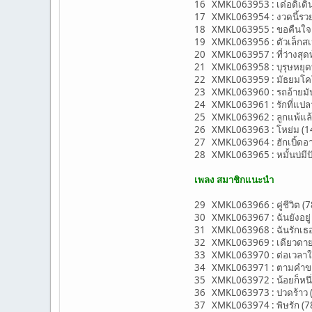
16 XMKL063953 : เด๋อดิเดิ
17 XMKL063954 : งวดนี้รวย
18 XMKL063955 : ขอคืนใจ (
19 XMKL063956 : ตัวเล็กสเ
20 XMKL063957 : ที่ว่างสุดท้
21 XMKL063958 : บุรุษหยุดที
22 XMKL063959 : มัธยมโคโย
23 XMKL063960 : รถอ้ายมันเ
24 XMKL063961 : รักที่แปลว่า
25 XMKL063962 : ลูกแพ้แล้วแม่
26 XMKL063963 : โหย่ม (1
27 XMKL063964 : ฮักเบิ้ดอายุ
28 XMKL063965 : หมั้นบ่มีป
เพลง สมาชิกแนะนำ
29 XMKL063966 : คู่ชีวิต (78
30 XMKL063967 : ฉันยังอยู่ 
31 XMKL063968 : ฉันรักเธอ (
32 XMKL063969 : เดียวดาย 
33 XMKL063970 : ต่อเวลาให้ฉ
34 XMKL063971 : ตามคำขอ (67
35 XMKL063972 : น้อยก็หนึ่
36 XMKL063973 : ปวดร้าว (6
37 XMKL063974 : พิษรัก (7