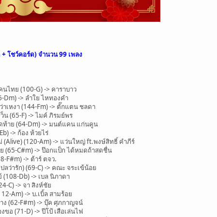
ด + โชว์คอร์ด) จำนวน
99 เพลง
อคนไทย (100-G) -> คาราบาว
6-Dm) -> ลำใย ไหทองคำ
ำว่าเหงา (144-Fm) -> ตั๊กแตน ชลดา
น (65-F) -> ไมค์ ภิรมย์พร
ท้าย (64-Dm) -> มนต์แคน แก่นคูน
) -> ก้อง ห้วยไร่
Alive) (120-Am) -> แว่นใหญ่ ft.พงษ์สิทธิ์ คำภีร์
 (65-C#m) -> ป๊อกแป็ก ได้หมดถ้าสดชื่น
F#m) -> ต้าร์ ตจว.
ลว่ารัก) (69-C) -> คณะ จระเข้น้อย
 (108-Db) -> เบล นิภาดา
4-C) -> จา สิงห์ชัย
2-Am) -> บ.เบิ้ล สามร้อย
 (62-F#m) -> บุ๊ค ศุภกาญจน์
อ (71-D) -> ปีโป้ เสือเล่นไฟ