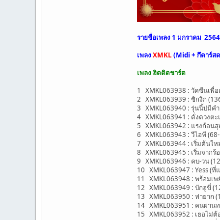
รายชื่อเพลง 1 มกราคม 2564
เพลง
XMKL
(Midi + กึตาร์ส
เพลง ฮิตติดชาร์ต
1 XMKL063938 : วัคซีนเพื่
2 XMKL063939 : ซิกงิก (13
3 XMKL063940 : รุ่นนี้บ่มีค
4 XMKL063941 : ดั่งดวงตะเว็
5 XMKL063942 : แรงก้อนสุด
6 XMKL063943 : วีไอพี (68-Eb
7 XMKL063944 : เริ่มต้นใหม่ (
8 XMKL063945 : เริ่มจากร้อย
9 XMKL063946 : คบ-วน (128-
10 XMKL063947 : Yess (ที่แป
11 XMKL063948 : พร้อมเพย์
12 XMKL063949 : บักฮูขี่ (12
13 XMKL063950 : ท่ายาก (11
14 XMKL063951 : คนผ่านทาง
15 XMKL063952 : เธอไม่ต้องข