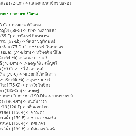
น้อย (72-Cm) -> แสดงสด/สมจิตร บ่อทอง
ะเพลงเก่าหายาก/ลีลาศ
C) -> สุเทพ วงศ์กำแหง
ใจ (68-G) -> สุเทพ วงศ์กำแหง
65-F) -> ธานินทร์ อินทรเทพ
 (68-Eb) -> พิทยา บุญรัตพันธ์
กซ้อน (75-Dm) -> ชรินทร์ นันทนาคร
ยลม (74-Bbm) -> ทวีพงศ์ มณีนิล
(64-Eb) -> โสมอุษา ธาตรี
(70-Dm) -> เพลงคู่/วินัย-เพ็ญศรี
70-C) -> อรวี สัจจานนท์
 (70-C) -> ทนงศักดิ์ ภักดีเทวา
ขารัก (66-Eb) -> สุนทราภรณ์
หม่ (75-G) -> ดาวใจ ไพจิตร
 (135-Cm) -> เพลงคู่
มหมายในดวงตา (190-Db) -> สุนทราภรณ์
ง (180-Dm) -> มนต์นางรำ
ก้ (120-F) -> กลิ่นดอกโศก
เสต็บ (150-F) -> ชาวงดง
เสต็บ (150-F) -> ชาวงดง/คอรัส
สเต็ป (150-F) -> ทัศนาจร
สเต็ป (150-F) -> ทัศนาจร/คอรัส