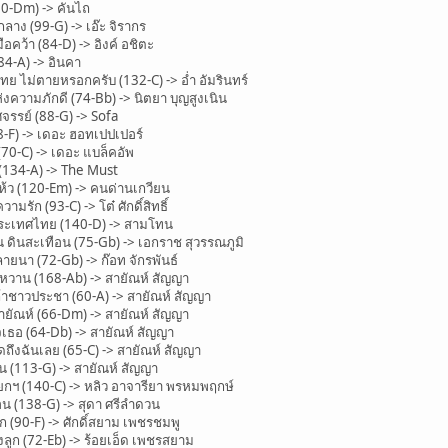
0-Dm) -> คันไถ
าง (99-G) -> เอ๊ะ จิรากร
คว้า (84-D) -> อิงค์ อชิตะ
4-A) -> อินคา
 ไม่ตายหรอกครับ (132-C) -> อ่ำ อัมรินทร์
ความภักดี (74-Bb) -> นิตยา บุญสูงเนิน
รรย์ (88-G) -> Sofa
F) -> เดอะ ฮอทเปปเปอร์
0-C) -> เดอะ แบล็คอัพ
134-A) -> The Must
ว (120-Em) -> คนด่านเกวียน
ัก (93-C) -> โต๋ ศักดิ์สิทธิ์
ะเทศไทย (140-D) -> สามโทน
ดินสะเทือน (75-Gb) -> เอกราช สุวรรณภูมิ
นา (72-Gb) -> ก๊อท จักรพันธ์
วาน (168-Ab) -> สายัณห์ สัญญา
าชาวประชา (60-A) -> สายัณห์ สัญญา
ยัณห์ (66-Dm) -> สายัณห์ สัญญา
ธอ (64-Db) -> สายัณห์ สัญญา
ึงฉันเลย (65-C) -> สายัณห์ สัญญา
 (113-G) -> สายัณห์ สัญญา
ฯ (140-C) -> หลิว อาจารียา พรหมพฤกษ์
 (138-G) -> สุดา ศรีลำดวน
(90-F) -> ศักดิ์สยาม เพชรชมพู
ก (72-Eb) -> ร้อยเอ็ด เพชรสยาม