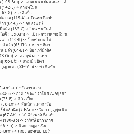
่น (103-Bm) -> แอนแนน แปดแสนซาวด์
 (142-E) -> สามทโมน
67-G) -> วงติดปีก
ปคเลย (115-A) -> PowerBank
าย (64-C) -> บอส ธีรพงษ์
่หม้อ (135-C) -> ไนซ์ ชนกันต์
ตี้ (135-Am) -> แป้ง ผกามาศ พอดีม่วน
ก่า (110-B) -> อ้ายคำแบกไม้
ไม่รัก (65-Eb) -> ฮาย ชุติมา
จ๋า (64-B) -> ปั๊บ นัวร์มิวสิค
43-Gm) -> เอ อนุชาลายไทย
 (66-Bb) -> แพมมี่ สุธิดา
ัญญาแต่ง (63-F#m) -> ศร สินชัย
-Am) -> บ่าววี อาร์ สยาม
(80-E) -> อิงค์ อชิตะ ปราโมช ณ อยุธยา
73-F) -> ดิ โอเปี้ยม
(78-Em) -> พัณนิดา เศวตาสัย
ันสักนิด (74-Am) -> นิตยา บุญสูงเนิน
-Ab) -> ไม้ พิสิฐพงศ์ กิ่งแก้ว
ง (130-Bb) -> อารักษ์ อาภากาศ
6-Em) -> นิตยา บุญสูงเนิน
8-C#m) -> เดอะ ฮอทเปปเปอร์