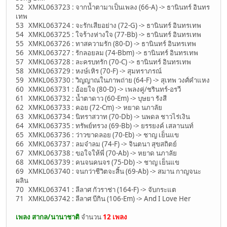
52 XMKL063723 : จากน้ำตามาเป็นเพลง (66-A) -> ธานินทร์ อินทร
เทพ
53 XMKL063724 : จะรักเสียอย่าง (72-G) -> ธานินทร์ อินทรเทพ
54 XMKL063725 : ใจร้างห่างใจ (77-Bb) -> ธานินทร์ อินทรเทพ
55 XMKL063726 : ทาสความรัก (80-D) -> ธานินทร์ อินทรเทพ
56 XMKL063727 : รักลอยลม (74-Bbm) -> ธานินทร์ อินทรเทพ
57 XMKL063728 : ละครบทรัก (70-C) -> ธานินทร์ อินทรเทพ
58 XMKL063729 : หงษ์เหิร (70-F) -> สุมทราภรณ์
59 XMKL063730 : วิญญาณในภาพถ่าย (64-F) -> สุเทพ วงศ์คำแหง
60 XMKL063731 : อ้อยใจ (80-D) -> เพลงคู่/ชรินทร์-อรวี
61 XMKL063732 : น้ำตาดาว (60-Em) -> บุษยา รังสี
62 XMKL063733 : คอย (72-Cm) -> หยาด นภาลัย
63 XMKL063734 : นิทราสวาท (70-Db) -> นพดล ชาวไร่เงิน
64 XMKL063735 : ทรัพย์ทรวง (69-Bb) -> ยรรยงค์ เสลานนท์
65 XMKL063736 : ว่าวขาดลอย (70-Eb) -> ชาญ เย็นแข
66 XMKL063737 : ลมจ๋าลม (74-F) -> จินตนา สุขสถิตย์
67 XMKL063738 : ขอใจให้พี่ (70-Ab) -> หยาด นภาลัย
68 XMKL063739 : คนจนคนจร (75-Db) -> ชาญ เย็นแข
69 XMKL063740 : จนกว่าชีวิตจะสิ้น (69-Ab) -> สมาน กาญจนะ
ผลิน
70 XMKL063741 : ลีลาศ กัวราช่า (164-F) -> จับกระแต
71 XMKL063742 : ลีลาศ บีกิน (106-Em) -> And I Love Her
เพลง สากล/นานาชาติ
จำนวน
12 เพลง