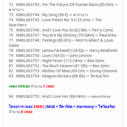
72 XMKL063743 : For The Future (Of Human Race) (85-Dm) ->
คาราบาว
73 XMKL063744 : My Song (98-E) -> คาราบาว
74 XMKL063745 : Love Potion No. 9 (125-Am) -> The
Searchers
75 XMKL063746 : And I Love You So (82-Bb) -> Perry Como
76 XMKL063747 : You Are My Destiny (79-G#m) -> Paul Anka
77 XMKL063748 : Feelings (80-Em) -> Morris Albert & Louis
Gaste
78 XMKL063749 : Jamica Farewell (128-Eb) -> Harry Belafonte
79 XMKL063750 : Love (164-D) -> John Lennon
80 XMKL063751 : Night Fever (112-C#m) -> Bee Gees
81 XMKL063752 : Too Much Heaven (81-Db) -> Bee Gees
82 XMKL063753 : Mother Of Mine (69-Cm) -> Donny Osmond
83 XMKL063754 : Kitaguni No Karu (86-Bb) -> Teresa Ten
เพลง บรรเลง
จำนวน
1 เพลง
84 XMKL063755 : And I Love Her (86-F#m) -> เพลงบรรเลง
โครงการ เพลง
XMKC
(Midi + กึตาร์สด + Harmony + โชว์คอร์ด)
จำนวน
0 เพลง