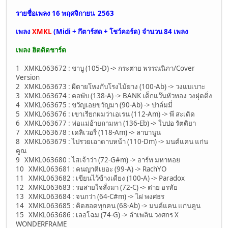
รายชื่อเพลง 16 พฤศจิกายน 2563
เพลง
XMKL
(Midi + กึตาร์สด + โชว์คอร์ด) จำนวน
84 เพลง
เพลง ฮิตติดชาร์ต
1 XMKL063672 : ชาบู (105-D) -> กระต่าย พรรณนิภา/Cover
Version
2 XMKL063673 : ผีตายโหงกับโรงไม้ยาง (100-Ab) -> วงแบเบาะ
3 XMKL063674 : คอพับ (138-A) -> BANK เด็กแว๊นหัวทอง วงฝุดติ่ง
4 XMKL063675 : ขวัญเอยขวัญมา (90-Ab) -> ปาล์มมี่
5 XMKL063676 : เขาเรียกผมว่าเอเรน (112-Am) -> พี สะเดิด
6 XMKL063677 : พ่อแม่อ้ายถามหา (136-Eb) -> ใบปอ รัตติยา
7 XMKL063678 : เดลิเวอรี่ (118-Am) -> ลาบานูน
8 XMKL063679 : ไปรวยเอาดาบหน้า (110-Dm) -> มนต์แคน แก่น
คูณ
9 XMKL063680 : ไสเจ้าว่า (72-G#m) -> อาร์ท มหาหอย
10 XMKL063681 : คนญาติเยอะ (99-A) -> RachYO
11 XMKL063682 : เขียนไว้ข้างเดียง (100-A) -> Paradox
12 XMKL063683 : รอสายใจสั่งมา (72-C) -> ต่าย อรทัย
13 XMKL063684 : จนกว่า (64-C#m) -> ไผ่ พงศธร
14 XMKL063685 : คิดฮอดทุกคน (68-Ab) -> มนต์แคน แก่นคูน
15 XMKL063686 : เลอโฉม (74-G) -> ลำเพลิน วงศกร X
WONDERFRAME