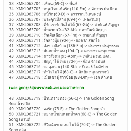
33 XMKL063704 : เพื่อน (69-C) -> พั้นช์
34 XMKL063705 : หนุ่มไทยเพ้อรัก (110-Fm) -> จิตรกร บัวเนียม
35 XMKL063706 : หนี้รัก (69-D) -> อรวรรณ วิเศษพงษ์
36 XMKL063707 : พระคุณที่สาม (69-F) -> เพลงวันครู
37 XMKL063708 : ที่รักเรารักกันไม่ได้ (67-Gb) -> สายัณห์ สัญญา
38 XMKL063709 : น้ำตาตกใน (82-Ab) -> สายัณห์ สัญญา
39 XMKL063710 : รักเผื่อเลือก (67-Fm) -> สายัณห์ สัญญา
40 XMKL063711 : รักสาวนุ้ย (90-F) -> ยอดรัก สลักใจ
41 XMKL063712 : ส่งข่าวถึงบ้าน (136-Fm) -> ศรเพชร ศรสุพรรณ
42 XMKL063713 : ฝนตกน้ำนอง (194-C) -> ศรเพชร ศรสุพรรณ
43 XMKL063714 : ดาวสังคม (95-Abm) -> เพลิน พรหมแดน
44 XMKL063715 : สัญญาได้ไหม (70-F) -> ก๊อท จักรพันธ์
45 XMKL063716 : ขอลุงก่อน (140-Bb) -> ปีเตอร์ โฟดิฟาย
46 XMKL063717 : ทำใจไม่ได้ (68-C) -> สิทธิพร สุนทรพจน์
47 XMKL063718 : เมียเขา ผู้สาวข้อย (88-Dm) -> เอก คำเตย
เพลง ลูกกรุง/สุนทราภรณ์และเพลงเก่าหายาก
48 XMKL063719 : บ้านทรายทอง (66-C) -> The Golden Song
รัดเกล้า-อลิส
49 XMKL063720 : จงรัก (75-F) -> The Golden Song จ๋า
50 XMKL063721 : หยาดน้ำฝนหยดน้ำตา (68-C) -> The Golden
Song เฟรนด์
51 XMKL063722 : ชีวิตฉันขาดเธอไม่ได้ (70-C) -> The Golden
Song อลิส