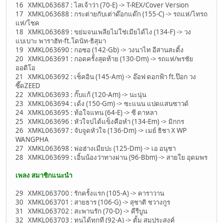
16 XMKL063687 : ไสเจ้าว่า (70-E) -> T-REX/Cover Version
17 XMKL063688 : กระต่ายกับเต่าด๊อกแด๊ก (155-C) -> รถแห่/ไทรถ
แห่/โชค
18 XMKL063689 : ขย่มจนเพลียไม่ใช่เมียได้ไง (134-F) -> วง
แบเบาะ พาราฮัท-ft.โดนัท-ธิสุมา
19 XMKL063690 : กอซอ (142-Gb) -> วงนาไท อีสานสะดิ้ง
20 XMKL063691 : กอดครั้งสุดท้าย (130-Dm) -> รถแห่/พรชัย
ออดิโอ
21 XMKL063692 : เช็คอิน (145-Am) -> อ๊อฟ ดอกฟ้า ft.ป๊อก วง
ซี๊ดZEED
22 XMKL063693 : กั๊บแก้ (120-Am) -> นะนุ่น
23 XMKL063694 : เด้ง (150-Gm) -> ซะแนน แปดแสนซาวด์
24 XMKL063695 : ท้อใจแทน (64-E) -> ซี ดาหลา
25 XMKL063696 : หัวใจบ่ได้แข็งคือหำ (134-Em) -> มิกกร
26 XMKL063697 : จับจูดหัวใจ (136-Dm) -> เมย์ ธิชา X WP
WANGPHA
27 XMKL063698 : พ่อฮ่างเมียปะ (125-Dm) -> เอ อนุชา
28 XMKL063699 : เอิ้นน้องว่าทางผ่าน (96-Bbm) -> สายใย อุดมพร
เพลง สมาชิกแนะนำ
29 XMKL063700 : รักครั้งแรก (105-A) -> คาราวาน
30 XMKL063701 : สายธาร (106-G) -> สุชาติ ชวางกูร
31 XMKL063702 : สะพานรัก (70-D) -> คีรีบูน
32 XMKL063703 : ทนได้ทุกที (92-A) -> ตั้ม สมประสงค์