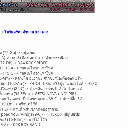
3
ด + โชว์คอร์ด) จำนวน
93 เพลง
(72-Gb) -> หนุ่ม กะลา
A) -> เบนซ์ เมืองเลย ft.กระต่าย พรรณิภา
(72-Db) -> DAX ROCK RIDER
ว (118-A) -> รถแห่/ไทรถแห่/โชค
(115-G) -> รถแห่/ไทรถแห่/โชค
m) -> หลวงไก่ x เอกชัย ศรีวิชัย/น้องร้อง&พี่แร๊พ
า (102-Am) -> P-HOT ft.RachYO,ปู่จ๋าน ลองไมค์,F.HERO
ในเฟซ (85-C) -> ลำเพลิน วงศกร ft.ลำไย ไหทองคำ
ก็มากพอ (94-F#m) -> GETSUNOVA x NOI PRU
นอกใจ อยากเป็นไอรอนแมน (68-F) -> น้องปลื้ม 5G
-Em) -> ศรีจันทร์ วีสี
1-E) -> กานต์ ทศน/(ภาคต่ออสูรกาย)
pped Your Mind) (99-C) -> F.HERO x Tilly Birds
์ (164-Bm) -> มารีโอ้ โจ๊ก
93-A) -> DTK BOY BAND