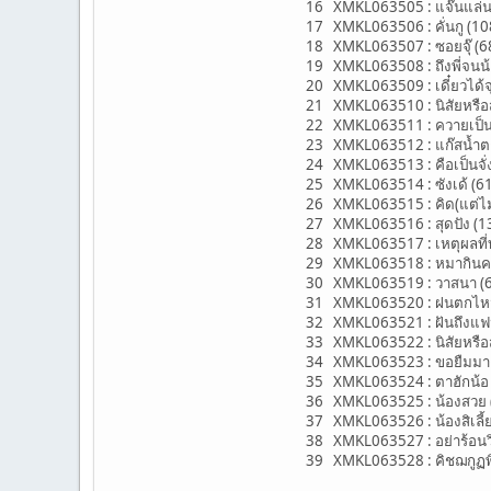
16 XMKL063505 : แจ๊นแล่นแจ
17 XMKL063506 : คั่นกู (108-
18 XMKL063507 : ซอยจุ๊ (68-
19 XMKL063508 : ถึงพี่จนน้อ
20 XMKL063509 : เดี๋ยวได้จ
21 XMKL063510 : นิสัยหรือสั
22 XMKL063511 : ควายเป็นห
23 XMKL063512 : แก๊สน้ำตา 
24 XMKL063513 : คือเป็นจั่งซ
25 XMKL063514 : ซังเด้ (61-
26 XMKL063515 : คิด(แต่ไม่)
27 XMKL063516 : สุดปัง (1
28 XMKL063517 : เหตุผลที่ท
29 XMKL063518 : หมากินความ
30 XMKL063519 : วาสนา (60-
31 XMKL063520 : ฝนตกไหม
32 XMKL063521 : ฝันถึงแฟน
33 XMKL063522 : นิสัยหรือสั
34 XMKL063523 : ขอยืมมาตัด
35 XMKL063524 : ตาฮักน้อ 
36 XMKL063525 : น้องสวย (1
37 XMKL063526 : น้องสิเลี้ย
38 XMKL063527 : อย่าร้อนวิ
39 XMKL063528 : คิชฌกูฏพิส