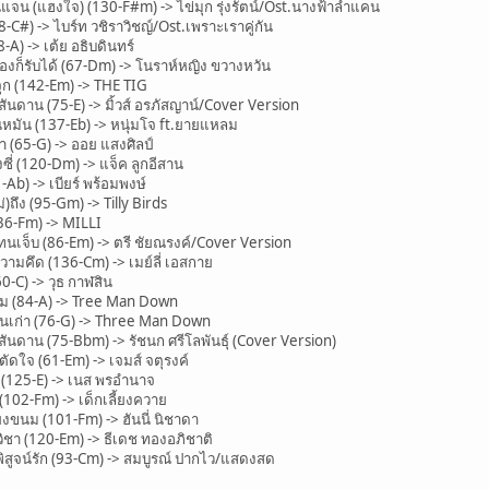
น (แฮงใจ) (130-F#m) -> ไข่มุก รุ่งรัตน์/Ost.นางฟ้าลำแคน
C#) -> ไบร์ท วชิราวิชญ์/Ost.เพราะเราคู่กัน
A) -> เต้ย อธิบดินทร์
งก็รับได้ (67-Dm) -> โนราห์หญิง ขวางหวัน
ุก (142-Em) -> THE TIG
นดาน (75-E) -> มิ้วส์ อรภัสญาน์/Cover Version
มัน (137-Eb) -> หนุ่มโจ ft.ยายแหลม
(65-G) -> ออย แสงศิลป์
ี่ (120-Dm) -> แจ็ค ลูกอีสาน
Ab) -> เบียร์ พร้อมพงษ์
ถึง (95-Gm) -> Tilly Birds
36-Fm) -> MILLI
นเจ็บ (86-Em) -> ตรี ชัยณรงค์/Cover Version
คึด (136-Cm) -> เมย์ลี่ เอสกาย
C) -> วุธ กาฬสิน
 (84-A) -> Tree Man Down
เก่า (76-G) -> Three Man Down
นดาน (75-Bbm) -> รัชนก ศรีโลพันธุ์ (Cover Version)
ใจ (61-Em) -> เจมส์ จตุรงค์
(125-E) -> เนส พรอำนาจ
02-Fm) -> เด็กเลี้ยงควาย
งขนม (101-Fm) -> ฮันนี่ นิชาดา
ชา (120-Em) -> ธีเดช ทองอภิชาติ
ูจน์รัก (93-Cm) -> สมบูรณ์ ปากไว/แสดงสด