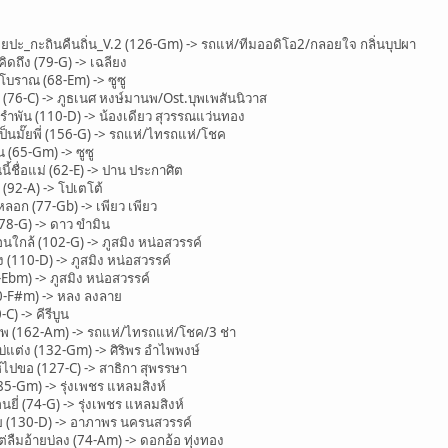
ยปะ_กะถินคืนถิ่น_V.2 (126-Gm) -> รถแห่/ทีมออดิโอ2/กลอยใจ กลิ่นบุปผา
ดถึง (79-G) -> เฉลียง
บราณ (68-Em) -> ซูซู
6-C) -> ภูธเนศ หงษ์มานพ/Ost.บุพเพสันนิวาส
ำพัน (110-D) -> น้องเดียว สุวรรณแว่นทอง
็นมั๊ยพี่ (156-G) -> รถแห่/ไทรถแห่/โชค
(65-Gm) -> ซูซู
้ชื่อแม่ (62-E) -> ปาน ประกาศิต
92-A) -> โปเตโต้
อก (77-Gb) -> เพียว เพียว
8-G) -> ดาว ขำมิน
กล้ (102-G) -> ภูสมิง หน่อสวรรค์
110-D) -> ภูสมิง หน่อสวรรค์
bm) -> ภูสมิง หน่อสวรรค์
0-F#m) -> หลง ลงลาย
) -> คีรีบูน
(162-Am) -> รถแห่/ไทรถแห่/โชค/3 ช่า
ต่ง (132-Gm) -> ศิริพร อำไพพงษ์
ปขอ (127-C) -> สาธิกา สุพรรษา
-Gm) -> รุ่งเพชร แหลมสิงห์
ี่ (74-G) -> รุ่งเพชร แหลมสิงห์
 (130-D) -> อาภาพร นครนสวรรค์
ลืมอ้ายบ่ลง (74-Am) -> ดอกอ้อ ทุ่งทอง