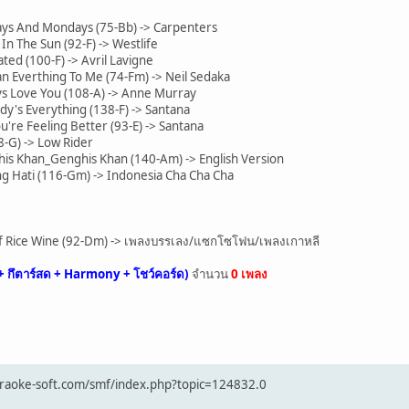
ys And Mondays (75-Bb) -> Carpenters
 The Sun (92-F) -> Westlife
d (100-F) -> Avril Lavigne
Everthing To Me (74-Fm) -> Neil Sedaka
ys Love You (108-A) -> Anne Murray
's Everything (138-F) -> Santana
re Feeling Better (93-E) -> Santana
-G) -> Low Rider
s Khan_Genghis Khan (140-Am) -> English Version
g Hati (116-Gm) -> Indonesia Cha Cha Cha
 Rice Wine (92-Dm) -> เพลงบรรเลง/แซกโซโฟน/เพลงเกาหลี
+ กึตาร์สด + Harmony + โชว์คอร์ด)
จำนวน
0 เพลง
/karaoke-soft.com/smf/index.php?topic=124832.0