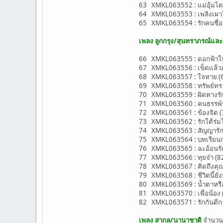
63 XMKL063552 : แม่อุ้มไตร 
64 XMKL063553 : เพลิงเผาใจ
65 XMKL063554 : รักคนชื่อน
เพลง ลูกกรุง/สุนทราภรณ์แล
66 XMKL063555 : ดอกฟ้าในม
67 XMKL063556 : เข็ดแล้วลพ
68 XMKL063557 : ใจหาย (66
69 XMKL063558 : ทรัพย์ทรวง
70 XMKL063559 : ผิดทางรัก 
71 XMKL063560 : คนธรรพ์รำ
72 XMKL063561 : ข้องจิต (72
73 XMKL063562 : รักใต้ร่มไทร
74 XMKL063563 : สัญญารัก (
75 XMKL063564 : บทเรียนก่อน
76 XMKL063565 : ฉะอ้อนรัก (
77 XMKL063566 : ทุยจ๋า (82-
78 XMKL063567 : คิดถึงคุณทุ
79 XMKL063568 : ชีวิตนี้ยังมีห
80 XMKL063569 : น้ำตาหรือ
81 XMKL063570 : เพื่อน้อง 
82 XMKL063571 : รักกันดีกว่า
เพลง สากล/นานาชาติ
จำนว