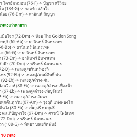
ใครอุ้มหมอน (76-F) -> บัญชา ศรีวิชัย
 (134-G) -> ยอดรัก สลักใจ
้อย (76-Dm) -> สายัณห์ สัญญา
ะเพลงเก่าหายาก
ือโจร (72-Dm) -> น้อย The Golden Song
บุรี (65-Ab) -> ธานินทร์ อินทรเทพ
-Bb) -> ธานินทร์ อินทรเทพ
 (66-G) -> ธานินทร์ อินทรเทพ
(73-Em) -> ธานินทร์ อินทรเทพ
พึง (70-Dm) -> ชรินทร์ นันทนาคร
-D) -> เพลงคู่/ชรินทร์-อรวี
 (92-Eb) -> เพลงคู่/มนต์สิทธิ์-ฝน
92-Eb) -> เพลงคู่/ดำรง-ฝน
วิวาห์ (88-Eb) -> เพลงคู่/ดำรง-เฟื่องฟ้า
67-Eb) -> เพลงคู่/ดำรง-เพ็ญจันทร์
Eb) -> เพลงคู่/ดำรง-อัมพร
กคืนทุกวัน (67-Am) -> รุ่งฤดี แพ่งผ่องใส
วัง (80-Eb) -> เพ็ญศรี พุ่มชูศรี
จะแก้ปัญหาใจ (67-Dm) -> ศรวณี โพธิเทศ
(72-Dm) -> ชรินทร์ นันทนาคร
 (108-G) -> พิทยา บุณยรัตพันธุ์
น
10 เพลง