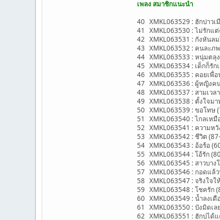
เพลง สมาชิกแนะนำ
40 XMKL063529 : ฮักบ่าวเมี
41 XMKL063530 : ไม่รักแต่คิ
42 XMKL063531 : กังหันลมโ
43 XMKL063532 : คนละภพ (7
44 XMKL063533 : หนุ่มตลุงร
45 XMKL063534 : เด็กก็รักเป
46 XMKL063535 : คอยเพื่อน 
47 XMKL063536 : ผู้หญิงคนนี
48 XMKL063537 : สามเวลา (
49 XMKL063538 : ตั้งใจมาหล
50 XMKL063539 : ขอโทษ (7
51 XMKL063540 : ไกลเหมือนใ
52 XMKL063541 : ความหวัง (
53 XMKL063542 : ชีวิต (87-E
54 XMKL063543 : อ้อร้อ (6
55 XMKL063544 : โอ้รัก (80-C
56 XMKL063545 : สาวบางโพ 
57 XMKL063546 : กอดแล้วบ่แ
58 XMKL063547 : จริงใจให้ไ
59 XMKL063548 : โชครัก (85
60 XMKL063549 : น้ำลงเดือนย
61 XMKL063550 : บังมิดเลย
62 XMKL063551 : ฮักบ่ได้แต่