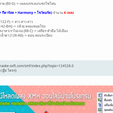
ราย (80-G) -> เพลงบรรเลง/แซกโซโฟน
+ กึตาร์สด + Harmony + โชว์คอร์ด)
จำนวน
4 เพลง
122-F) -> สาว สาว สาว
142-Bm) -> กล้วย คลองหอยโข่ง
าหาเราไม่เจอ (88-C) -> เสถียร ทำมือ-ไม้เมือง
น้ำตา (126-Ab) -> ดอน สอนระเบียบ
/karaoke-soft.com/smf/index.php?topic=124528.0
 (อู๊ด โคจร)