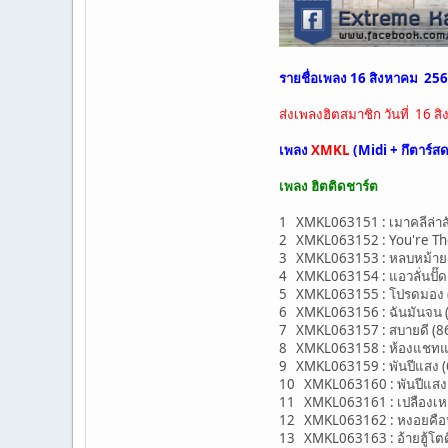
รายชื่อเพลง 16 สิงหาคม 25
ส่งเพลงฮิตสมาชิก วันที่ 16
เพลง
XMKL
(Midi + กึตาร์ส
เพลง ฮิตติดชาร์ต
1 XMKL063151 : เมาคลีล่าส
2 XMKL063152 : You're The 
3 XMKL063153 : หลบหม้าย (
4 XMKL063154 : แอวลั่นปั๊ด
5 XMKL063155 : โปรดมอง (67
6 XMKL063156 : ฉันมันจน (
7 XMKL063157 : สบายดี (86
8 XMKL063158 : ห้องแชทแฟนเ
9 XMKL063159 : พันปีแสง (6
10 XMKL063160 : พันปีแสง (66
11 XMKL063161 : เปลืองเหล้า
12 XMKL063162 : หงอยคือหม
13 XMKL063163 : อ้ายฮู้โตด