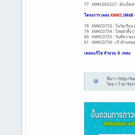
77 XMKL063227 : ดั่งเม็ดท
โครงการ เพลง
XMKC
(Midi 
78 XMKC0753 : ในวัยเรียน (
79 XMKC0754 : โสดผัวทิ้ง (
80 XMKC0755 : วันที่ความเหง
81 XMKC0756 : เก้าล้านหยด
เพลงแก้ไข จำนวน
0 เพลง
ที่มา = http:/
โดย = ไวยาวัจกร