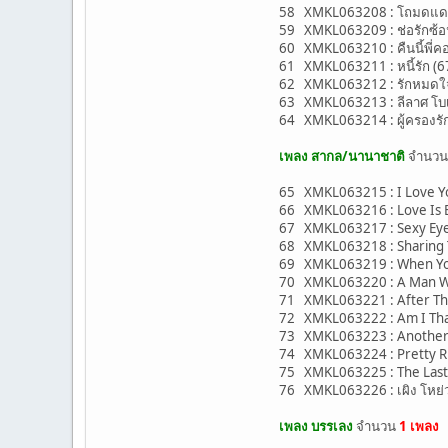
58 XMKL063208 : โถมดแดง (
59 XMKL063209 : ช่อรักซ้อน 
60 XMKL063210 : คืนนี้พี่คอ
61 XMKL063211 : หนี้รัก (6
62 XMKL063212 : รักหมดใจ 
63 XMKL063213 : ลีลาศ โบเลโ
64 XMKL063214 : ผู้ครองรัก
เพลง สากล/นานาชาติ
จำนว
65 XMKL063215 : I Love You
66 XMKL063216 : Love Is Bl
67 XMKL063217 : Sexy Eyes
68 XMKL063218 : Sharing T
69 XMKL063219 : When You'
70 XMKL063220 : A Man Wi
71 XMKL063221 : After The
72 XMKL063222 : Am I That
73 XMKL063223 : Another 
74 XMKL063224 : Pretty Ri
75 XMKL063225 : The Last 
76 XMKL063226 : เผิง โหย่ว 
เพลง บรรเลง
จำนวน
1 เพลง