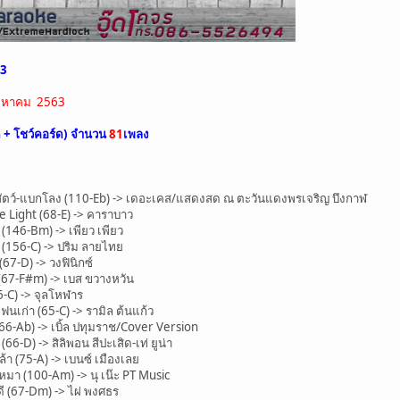
63
 สิงหาคม 2563
ด + โชว์คอร์ด) จำนวน
81
เพลง
ัตว์-แบกโลง (110-Eb) -> เดอะเคส/แสดงสด ณ ตะวันแดงพรเจริญ บึงกาฬ
Light (68-E) -> คาราบาว
146-Bm) -> เพียว เพียว
 (156-C) -> ปริม ลายไทย
-D) -> วงฟินิกซ์
67-F#m) -> เบส ขวางหวัน
-C) -> จุลโหฬาร
ก่า (65-C) -> รามิล ต้นแก้ว
6-Ab) -> เบิ้ล ปทุมราช/Cover Version
-D) -> สิลิพอน สีปะเสิด-เท่ ยูน่า
 (75-A) -> เบนซ์ เมืองเลย
า (100-Am) -> นุ เน๊ะ PT Music
ี (67-Dm) -> ไผ่ พงศธร