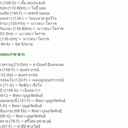
(108-D) -> ตั้ม สมประสงค์
on (110-Bbm) -> โจอี้ บอย
เดีย (140-F) -> เพชรบ้านดอย
งลาว (136-) -> วันนะลาด สูนวิไล
ทำนา (100-Fm) -> วงวาสนา โคราช
ันเถอะ (136-Bbm) -> วงวาสนา โคราช
102-Dm) -> วงวาสนา โคราช
(136-Gm) -> วงวาสนา โคราช
40-A) -> นิค นิรนาม
ะเพลงเก่าหายาก
ครวญ (73-Dm) -> ธานินทร์ อินทรเทพ
(108-F) -> สุนทราภรณ์
132-Ab) -> สุนทราภรณ์
ล่อมใจ (120-F) -> เพลงคู่/สุนทราภรณ์
(71-D) -> จิตติมา เจือใจ
า (148-G) -> เย็นลมว่าว
-C) -> พิทยา บุญยรัตพันธ์
พรุ่งนี้ (101-F) -> พิทยา บุญยรัตพันธ์
) -> พิทยา บุญยรัตพันธ์
องกรุง (68-Eb) -> พิทยา บุณยรัตพันธุ์
-G) -> พิทยา บุญยรัตพันธ์
ลาย (76-F) -> ศรีไศล สุชาตวุฒิ
7-F) -> ชวลีย์ ช่วงวิทย์