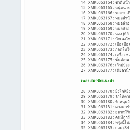
14 XMKL063164 : ชาติหน้าฮั
15 XMKL063165 : หนุ่มนารอ
16 XMKL063166 : รถขายเกีย 
17 XMKL063167 : หมอลำน้อ
18 XMKL063168 : หมอลำอกหั
19 XMKL063169 : หมอลำออน
20 XMKL063170 : หลง (65-
21 XMKL063171 : นักเลงโซเช
22 XMKL063172 : เบื่อ เบื่
23 XMKL063173 : กอดในใจ (9
24 XMKL063174 : เครื่องช่วย
25 XMKL063175 : ซิ่นต่อนเดี
26 XMKL063176 : เว้าบ่ป่อง (
27 XMKL063177 : เต้ยลาน้ำ
เพลง สมาชิกแนะนำ
28 XMKL063178 : ยิ่งใกล้ยิ่ง
29 XMKL063179 : รักให้ตาย 
30 XMKL063180 : รักหนุ่มวั
31 XMKL063181 : คางคกร่าเร
32 XMKL063182 : อยากมีรัก
33 XMKL063183 : คนที่ถูกรัก
34 XMKL063184 : พรุ่งนี้ไม่
35 XMKL063185 : ยอม (84-A