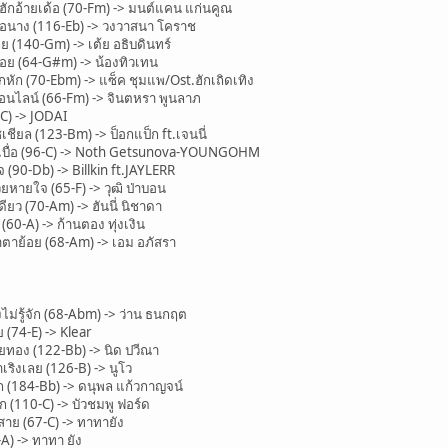
กอ้ายเด้อ (70-Fm) -> มนต์แคน แก่นคูณ
นาง (116-Eb) -> วงวาสนา โคราช
(140-Gm) -> เต้ย อธิบดินทร์
ย (64-G#m) -> น้องทิวเทน
ก (70-Ebm) -> แซ็ค ชุมแพ/Ost.ฮักเถิดเทิง
ไลน์ (66-Fm) -> จินตหรา พูนลาภ
C) -> JODAI
ียล (123-Bm) -> ป็อกแป็ก ft.เจนนี่
อ เบื่อ (96-C) -> Noth Getsunova-YOUNGOHM
0-Db) -> Billkin ft.JAYLERR
หายใจ (65-F) -> วุฒิ ป่าบอน
ยว (70-Am) -> ฮันนี่ นิชาดา
60-A) -> ก้านตอง ทุ่งเงิน
ตาย้อย (68-Am) -> เอม อภัสรา
ไม่รู้จัก (68-Abm) -> ว่าน ธนกฤต
(74-E) -> Klear
ยทอง (122-Bb) -> นิด ปวีณา
ิงเลย (126-B) -> นูโว
 (184-Bb) -> ดนุพล แก้วกาญจน์
 (110-C) -> บัวชมพู ฟอร์ด
สาย (67-C) -> ทาทายัง
) -> ทาทา ยัง