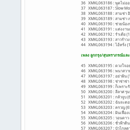
36 XMKL063186 : พูดไม่ออก 
37 XMKL063187 : Slow Moti
38 XMKL063188 : สามช่า อิน
39 XMKL063189 : สามช่า เพล
40 XMKL063190 : ช่วยน้อง
41 XMKL063191 : แต่งงานก
42 XMKL063192 : รำเต้ย (
43 XMKL063193 : สาวรำวง 
44 XMKL063194 : ไอ้หรั่ง (1
เพลง ลูกกรุง/สุนทราภรณ์แล
45 XMKL063195 : ดวงใจอย่า
46 XMKL063196 : พนาสวาท 
47 XMKL063197 : อย่าฝัน (
48 XMKL063198 : ช่าช่าช่า ก
49 XMKL063199 : ก็เพราะรัก 
50 XMKL063200 : ลีลาศ รุมบ้
51 XMKL063201 : กลัวจูบ (66
52 XMKL063202 : ฉันจะตอบคุณ
53 XMKL063203 : ครวญ (65-D
54 XMKL063204 : ฝันเฟื่องเมื
55 XMKL063205 : วอนดาว (68
56 XMKL063206 : ชั่วฟ้าดินส
57 XMKL063207 : บัวไกลตา (6