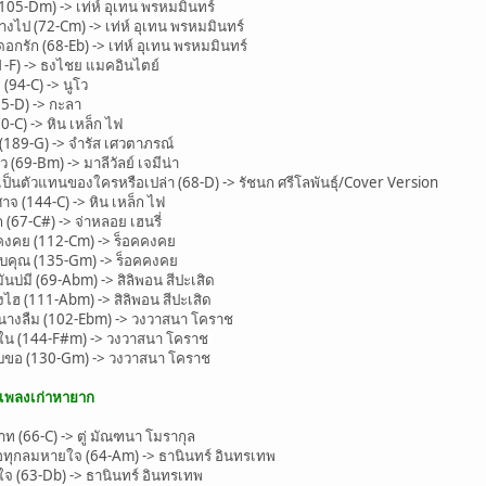
5-Dm) -> เท่ห์ อุเทน พรหมมินทร์
ไป (72-Cm) -> เท่ห์ อุเทน พรหมมินทร์
ัก (68-Eb) -> เท่ห์ อุเทน พรหมมินทร์
-F) -> ธงไชย แมคอินไตย์
94-C) -> นูโว
5-D) -> กะลา
C) -> หิน เหล็ก ไฟ
189-G) -> จำรัส เศวตาภรณ์
(69-Bm) -> มาลีวัลย์ เจมีน่า
็นตัวแทนของใครหรือเปล่า (68-D) -> รัชนก ศรีโลพันธุ์/Cover Version
 (144-C) -> หิน เหล็ก ไฟ
 (67-C#) -> จ่าหลอย เฮนรี่
งคย (112-Cm) -> ร็อคคงคย
คุณ (135-Gm) -> ร็อคคงคย
่มี (69-Abm) -> สิลิพอน สีปะเสิด
 (111-Abm) -> สิลิพอน สีปะเสิด
างลืม (102-Ebm) -> วงวาสนา โคราช
น (144-F#m) -> วงวาสนา โคราช
บขอ (130-Gm) -> วงวาสนา โคราช
ะเพลงเก่าหายาก
(66-C) -> ตู่ มัณฑนา โมรากุล
ทุกลมหายใจ (64-Am) -> ธานินทร์ อินทรเทพ
 (63-Db) -> ธานินทร์ อินทรเทพ