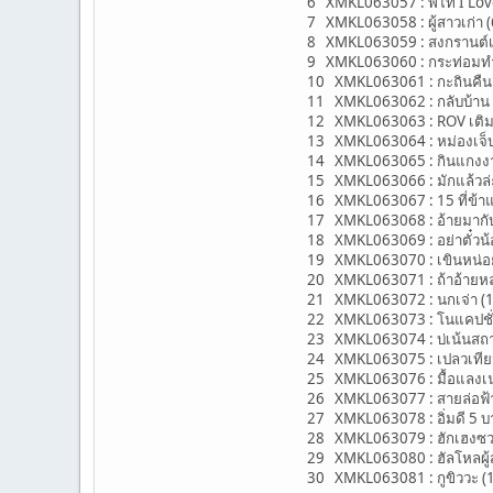
6 XMKL063057 : พี่ไท I Love
7 XMKL063058 : ผู้สาวเก่า (64
8 XMKL063059 : สงกรานต์เศร
9 XMKL063060 : กระท่อมทำใ
10 XMKL063061 : กะถินคืนถิ
11 XMKL063062 : กลับบ้าน (
12 XMKL063063 : ROV เติม E
13 XMKL063064 : หม่องเจ็บ (
14 XMKL063065 : กินแกงงานแ
15 XMKL063066 : มักแล้วล่ะ
16 XMKL063067 : 15 ที่ข้าแพ้
17 XMKL063068 : อ้ายมากับค
18 XMKL063069 : อย่าตั๋วน้
19 XMKL063070 : เขินหน่อย
20 XMKL063071 : ถ้าอ้ายหล่
21 XMKL063072 : นกเจ่า (12
22 XMKL063073 : โนแคปชั่น
23 XMKL063074 : บ่เน้นสถานะ
24 XMKL063075 : เปลวเทียน 
25 XMKL063076 : มื้อแลงเ
26 XMKL063077 : สายล่อฟ้า
27 XMKL063078 : อิ่มดี 5 บา
28 XMKL063079 : ฮักเฮงซวย
29 XMKL063080 : ฮัลโหลผู้สา
30 XMKL063081 : กูขิววะ (123