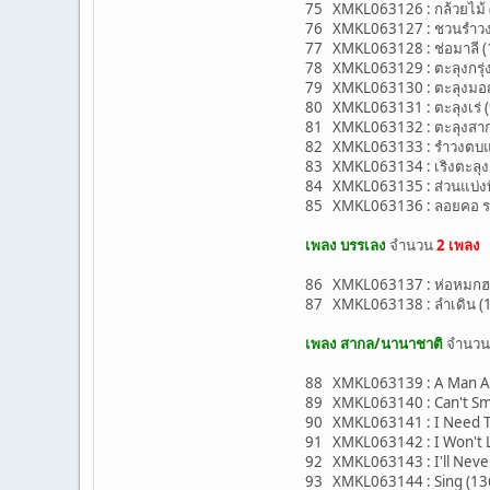
75 XMKL063126 : กล้วยไม้ (7
76 XMKL063127 : ชวนรำวง (
77 XMKL063128 : ช่อมาลี (
78 XMKL063129 : ตะลุงกรุ่งกร
79 XMKL063130 : ตะลุงมอญซ่
80 XMKL063131 : ตะลุงเร่ (
81 XMKL063132 : ตะลุงสากล 
82 XMKL063133 : รำวงตบแผ
83 XMKL063134 : เริงตะลุง 
84 XMKL063135 : ส่วนแบ่งที
85 XMKL063136 : ลอยคอ รอค
เพลง บรรเลง
จำนวน
2 เพลง
86 XMKL063137 : ห่อหมกฮว
87 XMKL063138 : ลำเดิน (1
เพลง สากล/นานาชาติ
จำนว
88 XMKL063139 : A Man Aft
89 XMKL063140 : Can't Smi
90 XMKL063141 : I Need To
91 XMKL063142 : I Won't L
92 XMKL063143 : I'll Never
93 XMKL063144 : Sing (136