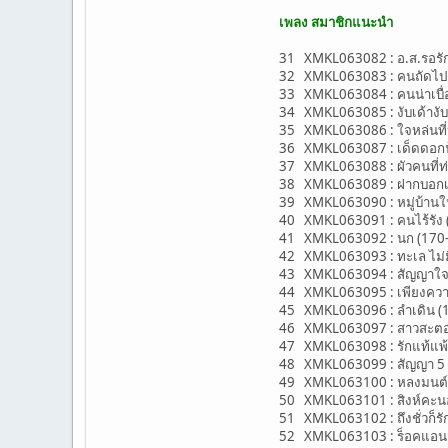
เพลง สมาชิกแนะนำ
31 XMKL063082 : อ.ส.รอรัก 
32 XMKL063083 : คนถัดไป (
33 XMKL063084 : คนน่าเบื่อก
34 XMKL063085 : งับเด้างับ (
35 XMKL063086 : ใจหล่นที่ห
36 XMKL063087 : เด็ดดอกฟ้
37 XMKL063088 : ผัวคนที่ท่อใ
38 XMKL063089 : ฝากบอกเธ
39 XMKL063090 : หมู่บ้านในน
40 XMKL063091 : คนไร้รัง (71
41 XMKL063092 : นก (170-A) 
42 XMKL063093 : ทะเล ไม่มีป
43 XMKL063094 : สัญญาใจ (1
44 XMKL063095 : เพียงความ
45 XMKL063096 : ลำเดิน (12
46 XMKL063097 : สาวสะตอ ม
47 XMKL063098 : รักแท้แพ้ร
48 XMKL063099 : สัญญา 5 บา
49 XMKL063100 : หลงมนต์คน
50 XMKL063101 : สิงห์คะนองเ
51 XMKL063102 : ถึงชั่วก็รัก 
52 XMKL063103 : ร็อคแอนด