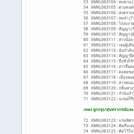
53 XMKL063104 : ทบทวน (10
54 XMKL063105 : ต่างคนต่าง
55 XMKL063106 : สงครามดอกร
56 XMKL063107 : ลมจ๋า (71
57 XMKL063108 : โง่งมงาย (
58 XMKL063109 : สัญญา (7
59 XMKL063110 : สัญญา (80-
60 XMKL063111 : สาวน้อย (
61 XMKL063112 : เธอผู้เดียว 
62 XMKL063113 : ฉันกำลังเป
63 XMKL063114 : สัญญาปีศาจ
64 XMKL063115 : ถึงชั่วก็รัก
65 XMKL063116 : สาวร๊อคค
66 XMKL063117 : คงคยขอบ
67 XMKL063118 : เมืองพอมันบ
68 XMKL063119 : สาวหนองไฮ
69 XMKL063120 : กลิ่นฟางน
70 XMKL063121 : กำนันกำใ
71 XMKL063122 : จะขอก็รี
เพลง ลูกกรุง/สุนทราภรณ์แล
72 XMKL063123 : แรมพิศวาท 
73 XMKL063124 : คิดถึงเธอ
74 XMKL063125 : คิดไว้ในใจ