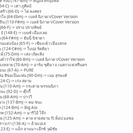
 You (147-Bm) -> หญิงลี ศรีจุมพล
-C) -> เต่า ภูศิลป์
้า (66-D) -> ไผ่ พงศธร
จ (64-Ebm) -> เบลล์ นิภาดา/Cover Version
่น (110-F#m) -> เบลล์ นิภาดา/Cover Version
66-F) -> ปราง ปรางทิพย์
 (148-E) -> เบนซ์ เมืองเลย
64-F#m) -> ฮันนี่ นิชาดา
ต่งน้อง (65-F) -> เซียงเพ้ว เมืองสกล
 (124-C#m) -> ใบปอ รัตติยา
 (75-Dm) -> เท่ง เถิดเทิง
ำว่าใช่ (80-Bm) -> เบลล์ นิภาดา/Cover Version
องหลาย (70-Am) -> อาร์ม ชุติมา x เนสกาแฟ ศรีนคร
นะ (67-A) -> PURE
อ สิขอเป็นแฟน (90-Dm) -> เนม สุรพงศ์
4-C) -> เก่ง สยาม
 (110-Am) -> กระต่าย พรรณนิภา
 (92-D) -> ตุ๊กกี้
(68-Am) -> บ่าววี
นาะ (137-Bm) -> คม ชนะ
 (124-Bm) -> Big Ass
ท (152-Am) -> มาริโอ้ โจ๊ก
 (125-Am) -> ตาล ลายสยาม ft.ท็อป มอซอ
วเก่า (136-A) -> อ้ายเปเล่
-E) -> แม็ก ลานนา-เอ๊กซ์ วุฒิชัย