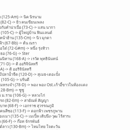
(125-Am) -> นิค นิรนาม
82-C) -> ยิว คนเขียนเพลง
ับคำน่าเบื่อ (73-C) -> แสน นากา
105-C) -> ผู้ใหญ่บ้าน ฟินแลนด์
น้าฮ้าน (135-Cm) -> นิว มุกดา
า (67-Bb) -> ต้น ณรา
ด๋ (72-G#m) -> หนึ่ง รุ่งทิวา
อ (76-G) -> Ster
ิทาน (168-A) -> เรวัต พุทธินันทน์
-D) -> ดิ ออริจินัลทรี
-> ดิ ออริจินัลทรี
ลาน้ำจืด (120-D) -> สุเมธ-เดอะปั๋ง
05-G) -> บรั่นดี
ทรงจำ (78-D) -> พอง พอง Ost.เก้าอี้ขาวในห้องแดง
8-Bm) -> ซูซู
.ราม (106-G) -> หลวงไก่
ถ (82-Em) -> สายัณห์ สัญญา
ท (68-F) -> เอกราช สุวรรณภูมิ
สีซอ (113-F) -> ดอกฟ้า เพชรภูพาน
มา (135-C) -> เมเปิ้ล เติบนึง-วุฒ ไร้สาระ
(66-F) -> ก๊อท จักรพันธ์
์ลาว (130-Bm) -> ไหมไทย ใจตะวัน