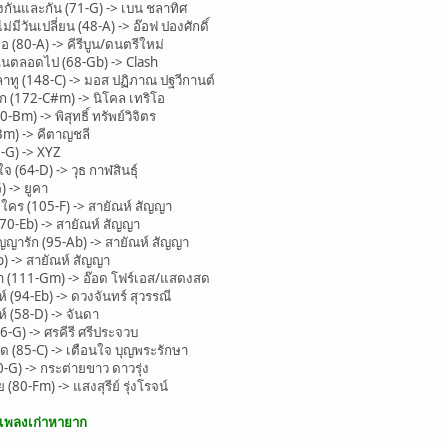
นและกัน (71-G) -> เบน ชลาทิศ
่มีวันเปลี่ยน (48-A) -> อ๊อฟ ปองศักดิ์
 (80-A) -> คีรีบูน/ดนตรีใหม่
ันตลอดไป (68-Gb) -> Clash
ทู (148-C) -> มอส ปฏิภาณ ปฐวีกานต์
 (172-C#m) -> นิโคล เทริโอ
m) -> พิสุทธิ์ ทรัพย์วิจิตร
m) -> คีตาญชลี
-G) -> XYZ
(64-D) -> วุธ กาฬสินธุ์
 -> ยูคา
คร (105-F) -> สายัณห์ สัญญา
(70-Eb) -> สายัณห์ สัญญา
ารัก (95-Ab) -> สายัณห์ สัญญา
) -> สายัณห์ สัญญา
 (111-Gm) -> อ๊อด โฟร์เอส/แสดงสด
(94-Eb) -> ดวงจันทร์ สุวรรณี
 (58-D) -> จันดา
-G) -> ศรคีรี ศรีประจวบ
ด (85-C) -> เตือนใจ บุญพระรักษา
-G) -> กระต่ายขาว ดาวรุ่ง
80-Fm) -> แสงสุรีย์ รุ่งโรจน์
ะเพลงเก่าหายาก