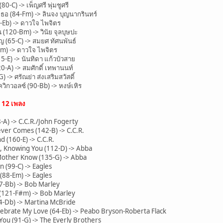
C) -> เพ็ญศรี พุ่มชูศรี
อ (84-Fm) -> ลินจง บุญนากรินทร์
-Eb) -> ดาวใจ ไพจิตร
120-Bm) -> วินัย จุลบุษปะ
 (65-C) -> สมยศ ทัศนพันธ์
m) -> ดาวใจ ไพจิตร
5-E) -> นันทิดา แก้วบัวสาย
20-A) -> สมศักดิ์ เทพานนท์
-> ศรัณย่า ส่งเสริมสวัสดิ์
ิกวอลซ์ (90-Bb) -> หงษ์เหิร
น
12 เพลง
A) -> C.C.R./John Fogerty
r Comes (142-B) -> C.C.R.
 (160-E) -> C.C.R.
 Knowing You (112-D) -> Abba
other Know (135-G) -> Abba
(99-C) -> Eagles
88-Em) -> Eagles
-Bb) -> Bob Marley
 (121-F#m) -> Bob Marley
4-Db) -> Martina McBride
ebrate My Love (64-Eb) -> Peabo Bryson-Roberta Flack
ou (91-G) -> The Everly Brothers