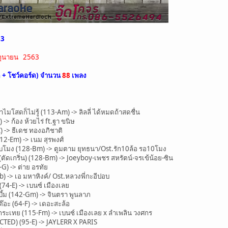
63
มิถุนายน 2563
ด + โชว์คอร์ด) จำนวน
88
เพลง
โสดก็ไม่รู้ (113-Am) -> ลิลลี่ ได้หมดถ้าสดชื่น
-> ก้อง ห้วยไร่ ft.ฐา ขนิษ
 -> ธีเดช ทองอภิชาติ
2-Em) -> เนม สุรพงศ์
ิบโมง (128-Bm) -> ตูมตาม ยุทธนา/Ost.รัก10ล้อ รอ10โมง
ตัดเกริ่น) (128-Bm) -> Joeyboy-เพชร สหรัตน์-จรเข้น้อย-ซิน
G) -> ต่าย อรทัย
b) -> เอ มหาหิงค์/ Ost.หลวงพี่กะอีปอบ
4-E) -> เบนซ์ เมืองเลย
้ม (142-Gm) -> จินตรา พูนลาภ
อะ (64-F) -> เดอะสะล้อ
ระเทย (115-Fm) -> เบนซ์ เมืองเลย x ลำเพลิน วงศกร
CTED) (95-E) -> JAYLERR X PARIS