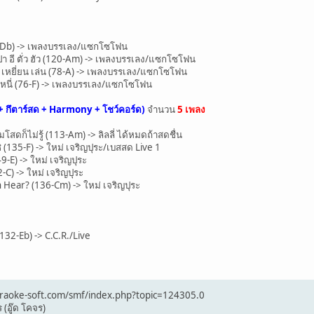
4-Db) -> เพลงบรรเลง/แซกโซโฟน
 ปา อี ตั่ว ฮัว (120-Am) -> เพลงบรรเลง/แซกโซโฟน
 เหยี่ยน เล่น (78-A) -> เพลงบรรเลง/แซกโซโฟน
ู หนี่ (76-F) -> เพลงบรรเลง/แซกโซโฟน
+ กึตาร์สด + Harmony + โชว์คอร์ด)
จำนวน
5 เพลง
ดก็ไม่รู้ (113-Am) -> ลิลลี่ ได้หมดถ้าสดชื่น
135-F) -> ใหม่ เจริญปุระ/เบสสด Live 1
-E) -> ใหม่ เจริญปุระ
C) -> ใหม่ เจริญปุระ
ear? (136-Cm) -> ใหม่ เจริญปุระ
32-Eb) -> C.C.R./Live
/karaoke-soft.com/smf/index.php?topic=124305.0
 (อู๊ด โคจร)