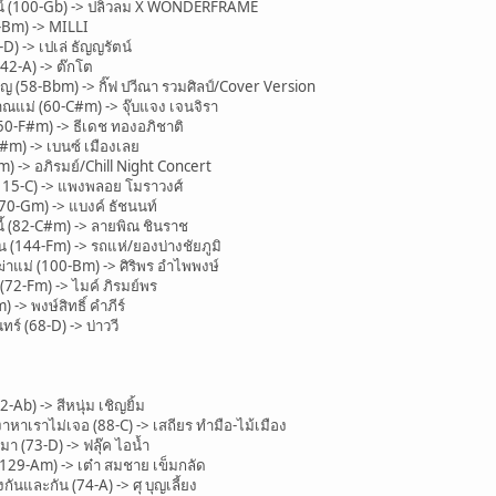
น์ (100-Gb) -> ปลิวลม X WONDERFRAME
-Bm) -> MILLI
D) -> เปเล่ ธัญญรัตน์
2-A) -> ต๊กโต
 (58-Bbm) -> กิ๊ฟ ปวีณา รวมศิลป์/Cover Version
ม่ (60-C#m) -> จุ๊บแจง เจนจิรา
0-F#m) -> ธีเดช ทองอภิชาติ
#m) -> เบนซ์ เมืองเลย
 -> อภิรมย์/Chill Night Concert
15-C) -> แพงพลอย โมราวงศ์
(70-Gm) -> แบงค์ ธัชนนท์
ี้ (82-C#m) -> ลายพิณ ชินราช
144-Fm) -> รถแห่/ยองบ่างชัยภูมิ
าแม่ (100-Bm) -> ศิริพร อำไพพงษ์
2-Fm) -> ไมค์ ภิรมย์พร
> พงษ์สิทธิ์ คำภีร์
ร์ (68-D) -> บ่าววี
Ab) -> สีหนุ่ม เชิญยิ้ม
หาเราไม่เจอ (88-C) -> เสถียร ทำมือ-ไม้เมือง
า (73-D) -> ฟลุ๊ค ไอน้ำ
129-Am) -> เต๋า สมชาย เข็มกลัด
และกัน (74-A) -> ศุ บุญเลี้ยง