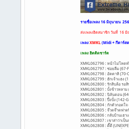
รายชื่อเพลง 16 มิถุนายน 25
ส่งเพลงฮิตสมาชิก วันที่ 16 
เพลง
XMKL
(Midi + กึตาร์ส
เพลง ฮิตติดชาร์ต
XMKL062796 : หน้าไม่โหดทำไม
XMKL062797 : ซ่อยลืม (67-F) 
XMKL062798 : อัตตาหิ (70-C)
XMKL062799 : ฮักเจ้าแฮง (11
XMKL062800 : รักสิบล้อ รอส
XMKL062801 : บั้งข้าวหลาม (
XMKL062802 : นิลันดอน (64-
XMKL062803 : ปึ๋งปั๋ง (142-G
XMKL062804 : กักตัวกอดใจ (7
XMKL062805 : จ๊วดจ๊าดฟาดบึ
XMKL062806 : กลับบ้านเฮาเต๊
XMKL062807 : เขาส่าว่าเป็นก
XMKL062808 : ดี๊ดี (UNEXPE