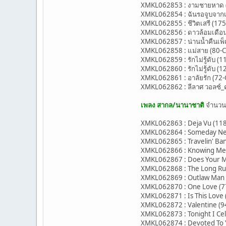
XMKL062853 : งามชายหาด (80-
XMKL062854 : ฉันรอจูบจากเธ
XMKL062855 : ชีวิตเสรี (175
XMKL062856 : ดาวล้อมเดือน (
XMKL062857 : น่านน้ำคืนเพ็ญ
XMKL062858 : แม่สาย (80-C
XMKL062859 : รักไม่รู้ดับ (11
XMKL062860 : รักไม่รู้ดับ (1
XMKL062861 : อาลัยรัก (72-G) 
XMKL062862 : ลีลาศ วอลซ์_คว
เพลง สากล/นานาชาติ
จำนว
XMKL062863 : Deja Vu (118-
XMKL062864 : Someday Neve
XMKL062865 : Travelin' Band
XMKL062866 : Knowing Me,
XMKL062867 : Does Your M
XMKL062868 : The Long Run 
XMKL062869 : Outlaw Man (
XMKL062870 : One Love (77
XMKL062871 : Is This Love
XMKL062872 : Valentine (9
XMKL062873 : Tonight I Cel
XMKL062874 : Devoted To Y