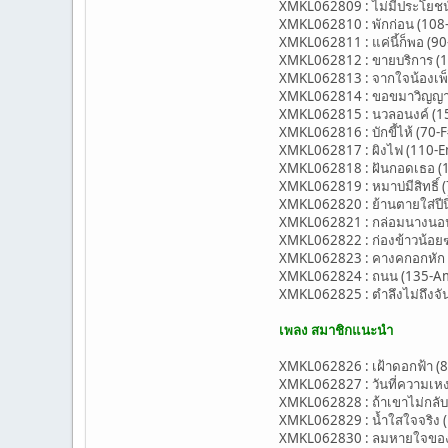
XMKL062809 : ไม่มีประโยช
XMKL062810 : พักก่อน (108
XMKL062811 : แค่นี้ก็พอ (90-
XMKL062812 : ขายบริการ (14
XMKL062813 : จากใจน้องเพ็ญ
XMKL062814 : ขอขมาวิญญาณแ
XMKL062815 : นวลอนงค์ (15
XMKL062816 : บักขี้ไห้ (70-F
XMKL062817 : ผิงไฟ (110-Em)
XMKL062818 : ฝันกอดเธอ (1
XMKL062819 : หมาบ่มีสิทธิ์ 
XMKL062820 : ย้านตายใส่ปีน
XMKL062821 : กล่อมนางนอน (
XMKL062822 : ก่องข้าวน้อยฆ่
XMKL062823 : คางคกอกหัก (7
XMKL062824 : ถนน (135-Am) -
XMKL062825 : ตำลึงไม่ถึงจันท
เพลง สมาชิกแนะนำ
XMKL062826 : เฝ้าดอกฟ้า (82-
XMKL062827 : วันที่ความเหงา
XMKL062828 : ถ้าเขาไม่กลับม
XMKL062829 : น้ำใสใจจริง (
XMKL062830 : ลมหายใจของกัน