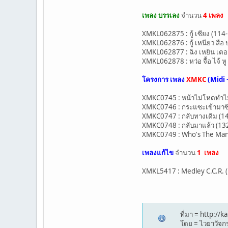
เพลง บรรเลง
จำนวน
4 เพลง
XMKL062875 : กู้ เซียง (11
XMKL062876 : กู้ เหนียว สือ
XMKL062877 : ฉิง เหยิน เตอ
XMKL062878 : หว่อ จื้อ ไจ้ ห
โครงการ เพลง
XMKC
(Midi 
XMKC0745 : หน้าไม่โหดทำไมโส
XMKC0746 : กระแซะเข้ามาซิ (
XMKC0747 : กลับทางเดิม (149
XMKC0748 : กลับมาแล้ว (132-
XMKC0749 : Who's The Man H
เพลงแก้ไข
จำนวน
1 เพลง
XMKL5417 : Medley C.C.R. (1
ที่มา = http:/
โดย = ไวยาวัจกร