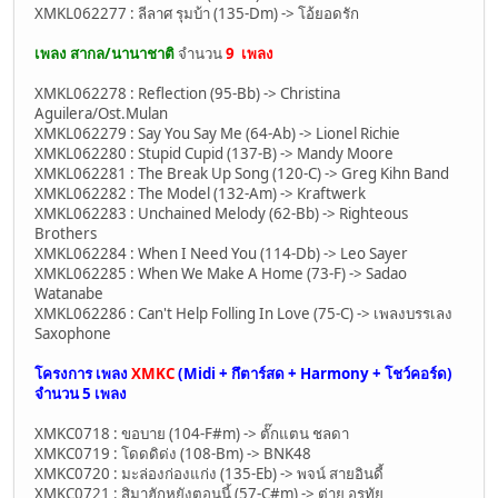
XMKL062277 : ลีลาศ รุมบ้า (135-Dm) -> โอ้ยอดรัก
เพลง สากล/นานาชาติ
จำนวน
9 เพลง
XMKL062278 : Reflection (95-Bb) -> Christina
Aguilera/Ost.Mulan
XMKL062279 : Say You Say Me (64-Ab) -> Lionel Richie
XMKL062280 : Stupid Cupid (137-B) -> Mandy Moore
XMKL062281 : The Break Up Song (120-C) -> Greg Kihn Band
XMKL062282 : The Model (132-Am) -> Kraftwerk
XMKL062283 : Unchained Melody (62-Bb) -> Righteous
Brothers
XMKL062284 : When I Need You (114-Db) -> Leo Sayer
XMKL062285 : When We Make A Home (73-F) -> Sadao
Watanabe
XMKL062286 : Can't Help Folling In Love (75-C) -> เพลงบรรเลง
Saxophone
โครงการ เพลง
XMKC
(Midi + กึตาร์สด + Harmony + โชว์คอร์ด)
จำนวน
5 เพลง
XMKC0718 : ขอบาย (104-F#m) -> ตั๊กแตน ชลดา
XMKC0719 : โดดดิด่ง (108-Bm) -> BNK48
XMKC0720 : มะล่องก่องแก่ง (135-Eb) -> พจน์ สายอินดี้
XMKC0721 : สิมาฮักหยังตอนนี้ (57-C#m) -> ต่าย อรทัย