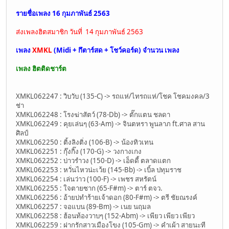
รายชื่อเพลง 16 กุมภาพันธ์ 2563
ส่งเพลงฮิตสมาชิก วันที่ 14 กุมภาพันธ์ 2563
เพลง
XMKL
(Midi + กึตาร์สด + โชว์คอร์ด) จำนวน
เพลง
เพลง ฮิตติดชาร์ต
XMKL062247 : วิบวับ (135-C) -> รถแห่/ไทรถแห่/โชค โชคมงคล/3
ช่า
XMKL062248 : โรงฆ่าสัตว์ (78-Db) -> ตั๊กแตน ชลดา
XMKL062249 : คุยเล่นๆ (63-Am) -> จินตหรา พูนลาภ ft.ศาล สาน
ศิลป์
XMKL062250 : ติ้งลิงติ่ง (106-B) -> น้องทิวเทน
XMKL062251 : กุ๊งกิ๊ง (170-G) -> วงกางเกง
XMKL062252 : บ่าวรำวง (150-D) -> เอ็ดดี้ ตลาดแตก
XMKL062253 : หวั่นไหวน่ะเว้ย (145-Bb) -> เบิ้ล ปทุมราช
XMKL062254 : เล่นว่าว (100-F) -> เพชร สหรัตน์
XMKL062255 : ใจตายซาก (65-F#m) -> ตาร์ ตจว.
XMKL062256 : อ้ายบ่ทำร้ายเจ้าดอก (80-F#m) -> ตรี ชัยณรงค์
XMKL062257 : จอแบน (89-Bm) -> เนย นฤมล
XMKL062258 : ฮ้อนท้องวาบๆ (152-Abm) -> เพียว เพียว เพียว
XMKL062259 : ฝากรักสาวเมืองโขง (105-Gm) -> คำเผ้า สายนะที