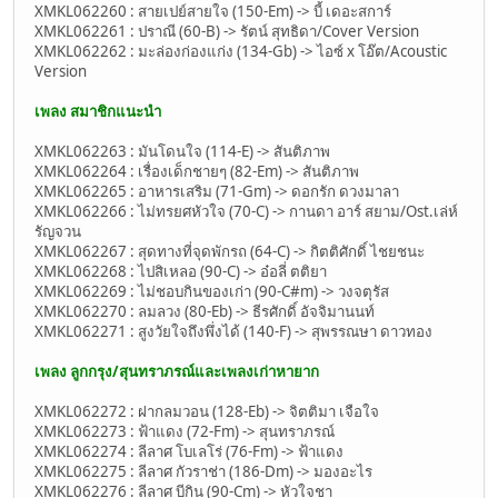
XMKL062260 : สายเปย์สายใจ (150-Em) -> บี้ เดอะสการ์
XMKL062261 : ปราณี (60-B) -> รัตน์ สุทธิดา/Cover Version
XMKL062262 : มะล่องก่องแก่ง (134-Gb) -> ไอซ์ x โอ๊ต/Acoustic
Version
เพลง สมาชิกแนะนำ
XMKL062263 : มันโดนใจ (114-E) -> สันติภาพ
XMKL062264 : เรื่องเด็กชายๆ (82-Em) -> สันติภาพ
XMKL062265 : อาหารเสริม (71-Gm) -> ดอกรัก ดวงมาลา
XMKL062266 : ไม่ทรยศหัวใจ (70-C) -> กานดา อาร์ สยาม/Ost.เล่ห์
รัญจวน
XMKL062267 : สุดทางที่จุดพักรถ (64-C) -> กิตติศักดิ์ ไชยชนะ
XMKL062268 : ไปสิเหลอ (90-C) -> อ๋อลี่ ตติยา
XMKL062269 : ไม่ชอบกินของเก่า (90-C#m) -> วงจตุรัส
XMKL062270 : ลมลวง (80-Eb) -> ธีรศักดิ์ อัจจิมานนท์
XMKL062271 : สูงวัยใจถึงพึ่งได้ (140-F) -> สุพรรณษา ดาวทอง
เพลง ลูกกรุง/สุนทราภรณ์และเพลงเก่าหายาก
XMKL062272 : ฝากลมวอน (128-Eb) -> จิตติมา เจือใจ
XMKL062273 : ฟ้าแดง (72-Fm) -> สุนทราภรณ์
XMKL062274 : ลีลาศ โบเลโร่ (76-Fm) -> ฟ้าแดง
XMKL062275 : ลีลาศ กัวราช่า (186-Dm) -> มองอะไร
XMKL062276 : ลีลาศ บีกิน (90-Cm) -> หัวใจชา