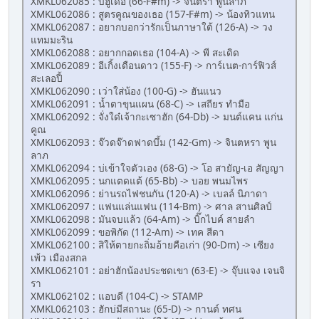
XMKL062085 : บ่ฮู้เด้อ (66-F#m) -> จินตรา พูนลาภ
XMKL062086 : สูตรคูณของเธอ (157-F#m) -> น้องทิวแทน
XMKL062087 : อยากบอกว่ารักเป็นภาษาใต้ (126-A) -> วง
แทมมะริน
XMKL062088 : อยากกอดเธอ (104-A) -> พี สะเดิด
XMKL062089 : อีเกิ้งเดือนดาว (155-F) -> การ์เนต-การ์ฟิวส์
สะเลอปี้
XMKL062090 : เว่าใส่น้อง (100-G) -> ฮันแนว
XMKL062091 : น้ำตาขุนแผน (68-C) -> เสถียร ทำมือ
XMKL062092 : จั่งใด๋เจ้ากะเซาฮัก (64-Db) -> มนต์แคน แก่น
คูณ
XMKL062093 : จ๊วดจ๊าดฟาดบึ้ม (142-Gm) -> จินตหรา พูน
ลาภ
XMKL062094 : บ่เข้าใจตัวเอง (68-G) -> โอ สายัญ-เอ สัญญา
XMKL062095 : นกแตดแต้ (65-Bb) -> บอย พนมไพร
XMKL062096 : ย่านรถไฟชนกัน (120-A) -> เบลล์ นิภาดา
XMKL062097 : แฟนแล่นแฟน (114-Bm) -> ศาล สานศิลป์
XMKL062098 : มันจบแล้ว (64-Am) -> บิ๊กไบค์ สายลำ
XMKL062099 : ขอพิกัด (112-Am) -> เทค สีดา
XMKL062100 : สิให้ตายกะถิ่มอ้ายคือเก่า (90-Dm) -> เซียง
เพ้ว เมืองสกล
XMKL062101 : อย่าฮักน้องประชดเขา (63-E) -> จุ๊บแจง เจนจิ
รา
XMKL062102 : แอบดี (104-C) -> STAMP
XMKL062103 : ฮักบ่มีสถานะ (65-D) -> กานต์ ทศน