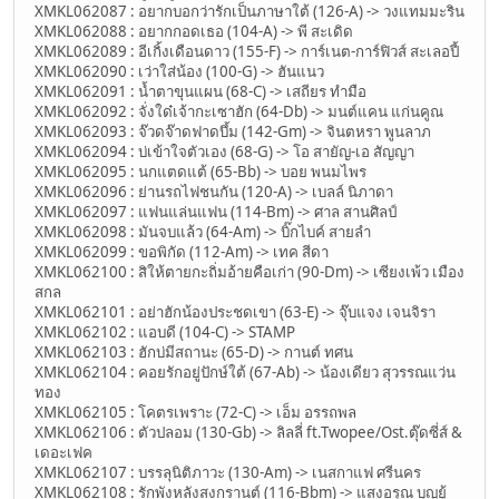
XMKL062087 : อยากบอกว่ารักเป็นภาษาใต้ (126-A) -> วงแทมมะริน
XMKL062088 : อยากกอดเธอ (104-A) -> พี สะเดิด
XMKL062089 : อีเกิ้งเดือนดาว (155-F) -> การ์เนต-การ์ฟิวส์ สะเลอปี้
XMKL062090 : เว่าใส่น้อง (100-G) -> ฮันแนว
XMKL062091 : น้ำตาขุนแผน (68-C) -> เสถียร ทำมือ
XMKL062092 : จั่งใด๋เจ้ากะเซาฮัก (64-Db) -> มนต์แคน แก่นคูณ
XMKL062093 : จ๊วดจ๊าดฟาดบึ้ม (142-Gm) -> จินตหรา พูนลาภ
XMKL062094 : บ่เข้าใจตัวเอง (68-G) -> โอ สายัญ-เอ สัญญา
XMKL062095 : นกแตดแต้ (65-Bb) -> บอย พนมไพร
XMKL062096 : ย่านรถไฟชนกัน (120-A) -> เบลล์ นิภาดา
XMKL062097 : แฟนแล่นแฟน (114-Bm) -> ศาล สานศิลป์
XMKL062098 : มันจบแล้ว (64-Am) -> บิ๊กไบค์ สายลำ
XMKL062099 : ขอพิกัด (112-Am) -> เทค สีดา
XMKL062100 : สิให้ตายกะถิ่มอ้ายคือเก่า (90-Dm) -> เซียงเพ้ว เมือง
สกล
XMKL062101 : อย่าฮักน้องประชดเขา (63-E) -> จุ๊บแจง เจนจิรา
XMKL062102 : แอบดี (104-C) -> STAMP
XMKL062103 : ฮักบ่มีสถานะ (65-D) -> กานต์ ทศน
XMKL062104 : คอยรักอยู่ปักษ์ใต้ (67-Ab) -> น้องเดียว สุวรรณแว่น
ทอง
XMKL062105 : โคตรเพราะ (72-C) -> เอ็ม อรรถพล
XMKL062106 : ตัวปลอม (130-Gb) -> ลิลลี่ ft.Twopee/Ost.ตุ๊ดซี่ส์ &
เดอะเฟค
XMKL062107 : บรรลุนิติภาวะ (130-Am) -> เนสกาแฟ ศรีนคร
XMKL062108 : รักพังหลังสงกรานต์ (116-Bbm) -> แสงอรุณ บุญยู้