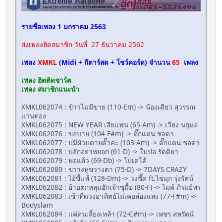
รายชื่อเพลง 1 มกราคม 2563
ส่งเพลงฮิตสมาชิก วันที่ 27 ธันวาคม 2562
เพลง
XMKL
(Midi + กึตาร์สด + โชว์คอร์ด) จำนวน
65
เพลง
เพลง ฮิตติดชาร์ต
เพลง สมาชิกแนะนำ
XMKL062074 : ข้าวไม่มีขาย (110-Em) -> น้องเดียว สุวรรณ
แว่นทอง
XMKL062075 : NEW YEAR เสียแฟน (65-Am) -> เวียง นฤมล
XMKL062076 : ขอบาย (104-F#m) -> ตั๊กแตน ชลดา
XMKL062077 : บ่มีผัวบ่ตายตั๊วค่ะ (103-Am) -> ตั๊กแตน ชลดา
XMKL062078 : บ่ฮักอย่าหยอก (61-D) -> ใบปอ รัตติยา
XMKL062079 : พอแล้ว (69-Db) -> โปเตโต้
XMKL062080 : ขวางหูขวางตา (75-D) -> 7DAYS CRAZY
XMKL062081 : ไอ้ขี้แพ้ (128-Dm) -> วงซี๊ด ft.ไข่มุก รุ่งรัตน์
XMKL062082 : อ้ายตกหลุมฮักเจ้าซุมื้อ (80-F) -> ไมค์ ภิรมย์พร
XMKL062083 : เช้าที่ดวงอาทิตย์ไม่เคยส่องแสง (77-F#m) ->
Bodyslam
XMKL062084 : แค่คนเลี้ยงเหล้า (72-C#m) -> เพชร สหรัตน์