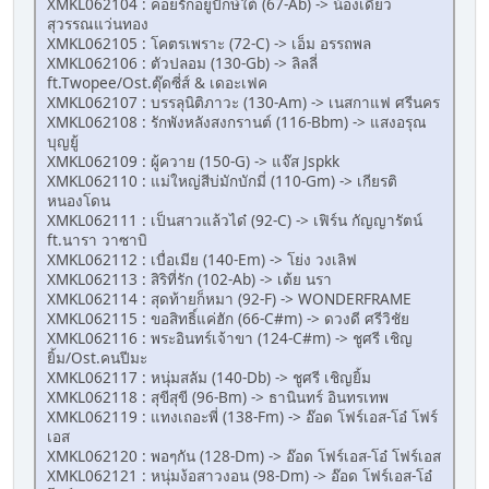
XMKL062104 : คอยรักอยู่ปักษ์ใต้ (67-Ab) -> น้องเดียว
สุวรรณแว่นทอง
XMKL062105 : โคตรเพราะ (72-C) -> เอ็ม อรรถพล
XMKL062106 : ตัวปลอม (130-Gb) -> ลิลลี่
ft.Twopee/Ost.ตุ๊ดซี่ส์ & เดอะเฟค
XMKL062107 : บรรลุนิติภาวะ (130-Am) -> เนสกาแฟ ศรีนคร
XMKL062108 : รักพังหลังสงกรานต์ (116-Bbm) -> แสงอรุณ
บุญยู้
XMKL062109 : ผู้ควาย (150-G) -> แจ๊ส Jspkk
XMKL062110 : แม่ใหญ่สีบ่มักบักมี่ (110-Gm) -> เกียรติ
หนองโดน
XMKL062111 : เป็นสาวแล้วได๋ (92-C) -> เฟิร์น กัญญารัตน์
ft.นารา วาซาบิ
XMKL062112 : เบื่อเมีย (140-Em) -> โย่ง วงเลิฟ
XMKL062113 : สิริที่รัก (102-Ab) -> เต้ย นรา
XMKL062114 : สุดท้ายก็หมา (92-F) -> WONDERFRAME
XMKL062115 : ขอสิทธิ์แค่ฮัก (66-C#m) -> ดวงดี ศรีวิชัย
XMKL062116 : พระอินทร์เจ้าขา (124-C#m) -> ชูศรี เชิญ
ยิ้ม/Ost.คนปีมะ
XMKL062117 : หนุ่มสลัม (140-Db) -> ชูศรี เชิญยิ้ม
XMKL062118 : สุขีสุขี (96-Bm) -> ธานินทร์ อินทรเทพ
XMKL062119 : แทงเถอะพี่ (138-Fm) -> อ๊อด โฟร์เอส-โอ๋ โฟร์
เอส
XMKL062120 : พอๆกัน (128-Dm) -> อ๊อด โฟร์เอส-โอ๋ โฟร์เอส
XMKL062121 : หนุ่มง้อสาวงอน (98-Dm) -> อ๊อด โฟร์เอส-โอ๋