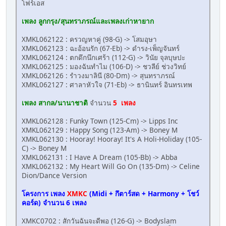
โฟร์เอส
เพลง ลูกกรุง/สุนทราภรณ์และเพลงเก่าหายาก
XMKL062122 : ครวญหาคู่ (98-G) -> โสมอุษา
XMKL062123 : ฉะอ้อนรัก (67-Eb) -> ดำรง-เพ็ญจันทร์
XMKL062124 : ตกดึกนึกเศร้า (112-G) -> วินัย จุลบุษปะ
XMKL062125 : มองฉันทำไม (106-D) -> ชวลีย์ ช่วงวิทย์
XMKL062126 : รำวงมาลินี (80-Dm) -> สุนทราภรณ์
XMKL062127 : ศาลาหัวใจ (71-Eb) -> ธานินทร์ อินทรเทพ
เพลง สากล/นานาชาติ
จำนวน
5 เพลง
XMKL062128 : Funky Town (125-Cm) -> Lipps Inc
XMKL062129 : Happy Song (123-Am) -> Boney M
XMKL062130 : Hooray! Hooray! It's A Holi-Holiday (105-
C) -> Boney M
XMKL062131 : I Have A Dream (105-Bb) -> Abba
XMKL062132 : My Heart Will Go On (135-Dm) -> Celine
Dion/Dance Version
โครงการ เพลง
XMKC
(Midi + กึตาร์สด + Harmony + โชว์
คอร์ด) จำนวน
6 เพลง
XMKC0702 : สักวันฉันจะดีพอ (126-G) -> Bodyslam