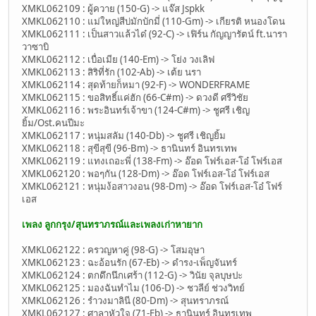
XMKL062109 : ผู้ควาย (150-G) -> แจ๊ส Jspkk
XMKL062110 : แม่ใหญ่สีบ่มักบักมี่ (110-Gm) -> เกียรติ หนองโดน
XMKL062111 : เป็นสาวแล้วได๋ (92-C) -> เฟิร์น กัญญารัตน์ ft.นารา
วาซาบิ
XMKL062112 : เบื่อเมีย (140-Em) -> โย่ง วงเลิฟ
XMKL062113 : สิริที่รัก (102-Ab) -> เต้ย นรา
XMKL062114 : สุดท้ายก็หมา (92-F) -> WONDERFRAME
XMKL062115 : ขอสิทธิ์แค่ฮัก (66-C#m) -> ดวงดี ศรีวิชัย
XMKL062116 : พระอินทร์เจ้าขา (124-C#m) -> ชูศรี เชิญ
ยิ้ม/Ost.คนปีมะ
XMKL062117 : หนุ่มสลัม (140-Db) -> ชูศรี เชิญยิ้ม
XMKL062118 : สุขีสุขี (96-Bm) -> ธานินทร์ อินทรเทพ
XMKL062119 : แทงเถอะพี่ (138-Fm) -> อ๊อด โฟร์เอส-โอ๋ โฟร์เอส
XMKL062120 : พอๆกัน (128-Dm) -> อ๊อด โฟร์เอส-โอ๋ โฟร์เอส
XMKL062121 : หนุ่มง้อสาวงอน (98-Dm) -> อ๊อด โฟร์เอส-โอ๋ โฟร์
เอส
เพลง ลูกกรุง/สุนทราภรณ์และเพลงเก่าหายาก
XMKL062122 : ครวญหาคู่ (98-G) -> โสมอุษา
XMKL062123 : ฉะอ้อนรัก (67-Eb) -> ดำรง-เพ็ญจันทร์
XMKL062124 : ตกดึกนึกเศร้า (112-G) -> วินัย จุลบุษปะ
XMKL062125 : มองฉันทำไม (106-D) -> ชวลีย์ ช่วงวิทย์
XMKL062126 : รำวงมาลินี (80-Dm) -> สุนทราภรณ์
XMKL062127 : ศาลาหัวใจ (71-Eb) -> ธานินทร์ อินทรเทพ