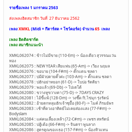
รายชื่อเพลง 1 มกราคม 2563
ส่งเพลงฮิตสมาชิก วันที่ 27 ธันวาคม 2562
เพลง
XMKL
(Midi + กึตาร์สด + โชว์คอร์ด) จำนวน
65
เพลง
เพลง ฮิตติดชาร์ต
เพลง สมาชิกแนะนำ
XMKL062074 : ข้าวไม่มีขาย (110-Em) -> น้องเดียว สุวรรณแว่น
ทอง
XMKL062075 : NEW YEAR เสียแฟน (65-Am) -> เวียง นฤมล
XMKL062076 : ขอบาย (104-F#m) -> ตั๊กแตน ชลดา
XMKL062077 : บ่มีผัวบ่ตายตั๊วค่ะ (103-Am) -> ตั๊กแตน ชลดา
XMKL062078 : บ่ฮักอย่าหยอก (61-D) -> ใบปอ รัตติยา
XMKL062079 : พอแล้ว (69-Db) -> โปเตโต้
XMKL062080 : ขวางหูขวางตา (75-D) -> 7DAYS CRAZY
XMKL062081 : ไอ้ขี้แพ้ (128-Dm) -> วงซี๊ด ft.ไข่มุก รุ่งรัตน์
XMKL062082 : อ้ายตกหลุมฮักเจ้าซุมื้อ (80-F) -> ไมค์ ภิรมย์พร
XMKL062083 : เช้าที่ดวงอาทิตย์ไม่เคยส่องแสง (77-F#m) ->
Bodyslam
XMKL062084 : แค่คนเลี้ยงเหล้า (72-C#m) -> เพชร สหรัตน์
XMKL062085 : บ่ฮู้เด้อ (66-F#m) -> จินตรา พูนลาภ
XMKL062086 : สูตรคูณของเธอ (157-F#m) -> น้องทิวแทน