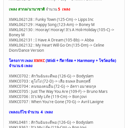
เพลง สากล/นานาชาติ
จำนวน
5 เพลง
XMKL062128 : Funky Town (125-Cm) -> Lipps Inc
XMKL062129 : Happy Song (123-Am) -> Boney M
XMKL062130 : Hooray! Hooray! It's A Holi-Holiday (105-C) ->
Boney M
XMKL062131 : I Have A Dream (105-Bb) -> Abba
XMKL062132 : My Heart Will Go On (135-Dm) -> Celine
Dion/Dance Version
โครงการ เพลง
XMKC
(Midi + กึตาร์สด + Harmony + โชว์คอร์ด)
จำนวน
6 เพลง
XMKC0702 : สักวันฉันจะดีพอ (126-G) -> Bodyslam
XMKC0703 : ดูโง่โง่ (72-D) -> เสือ ธนพล อินทฤทธิ์
XMKC0704 : คนของคนอื่น (72-G) -> อัครา อมาตยกุล
XMKC0705 : Just The Way You Are (109-F) -> Bruno Mars
XMKC0706 : It's My Life (119-Cm) -> Bon Jovi
XMKC0707 : When You're Gone (70-G) -> Avril Lavigne
เพลงแก้ไข จำนวน
4 เพลง
XMKL0481 : สักวันฉันจะดีพอ (126-G) -> Bodyslam
XMKL9362 : It's My Life (119-Cm) -> Bon Jovi