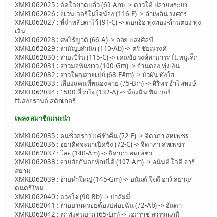
XMKL062025 : ตัดใจขาดแล้ว (69-Am) -> ดาวใต้ ปลายพระยา
XMKL062026 : อเวนเจอร์ในใจน้อง (116-E) -> ลำเพลิน วงศกร
XMKL062027 : พี่จ๋าหลับตาไว้ (91-C) -> ดอกอ้อ ทุ่งทอง-ก้านตอง ทุ่ง
เงิน
XMKL062028 : ศพไร้ญาติ (66-A) -> ออย แสงศิลป์
XMKL062029 : สามัญบ่สำนึก (110-Ab) -> ตรี ชัยณรงค์
XMKL062030 : สายเบิร์น (115-C) -> เด่นชัย วงศ์สามารถ ft.หนูเล็ก
XMKL062031 : สาวมอหินขาว (100-Gm) -> ก้านตอง ทุ่งเงิน
XMKL062032 : สาวใหญ่สายเปย์ (68-F#m) -> บัวผัน ทังโส
XMKL062033 : เสียงแคนที่หนองคาย (75-Bm) -> ศิริพร อำไพพงษ์
XMKL062034 : 1500 พี่ว่าไง (132-A) -> น้องมิน ฟินเวอร์
ft.สงกรานต์ สติกเกอร์
เพลง สมาชิกแนะนำ
XMKL062035 : คนชั่วคราว แค่ชั่วคืน (72-F) -> จิดาภา สหเพชร
XMKL062036 : อย่าคิดจะมาเปิดซิง (72-C) -> จิดาภา สหเพชร
XMKL062037 : โละ (140-Am) -> จิดาภา สหเพชร
XMKL062038 : ลายสักกันอกหักบ่ได้ (107-Am) -> อนันต์ ใจดี อาร์
สยาม
XMKL062039 : อ้ายหำใหญ่ (145-Gm) -> อนันต์ ใจดี อาร์ สยาม/
ดนตรีใหม่
XMKL062040 : ดวงใจ (90-Bb) -> ปาล์มมี่
XMKL062041 : ถ้าอยากหรอยต้องปล่อยฉัน (72-Ab) -> อันดา
XMKL062042 : ลูกทุ่งคนยาก (65-Em) -> เอกราช สุวรรณภูมิ