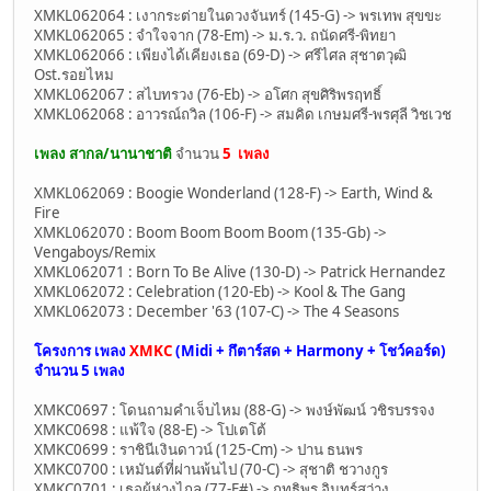
XMKL062064 : เงากระต่ายในดวงจันทร์ (145-G) -> พรเทพ สุขขะ
XMKL062065 : จำใจจาก (78-Em) -> ม.ร.ว. ถนัดศรี-พิทยา
XMKL062066 : เพียงได้เคียงเธอ (69-D) -> ศรีไศล สุชาตวุฒิ
Ost.รอยไหม
XMKL062067 : สไบทรวง (76-Eb) -> อโศก สุขศิริพรฤทธิ์
XMKL062068 : อาวรณ์ถวิล (106-F) -> สมคิด เกษมศรี-พรศุลี วิชเวช
เพลง สากล/นานาชาติ
จำนวน
5 เพลง
XMKL062069 : Boogie Wonderland (128-F) -> Earth, Wind &
Fire
XMKL062070 : Boom Boom Boom Boom (135-Gb) ->
Vengaboys/Remix
XMKL062071 : Born To Be Alive (130-D) -> Patrick Hernandez
XMKL062072 : Celebration (120-Eb) -> Kool & The Gang
XMKL062073 : December '63 (107-C) -> The 4 Seasons
โครงการ เพลง
XMKC
(Midi + กึตาร์สด + Harmony + โชว์คอร์ด)
จำนวน
5 เพลง
XMKC0697 : โดนถามคำเจ็บไหม (88-G) -> พงษ์พัฒน์ วชิรบรรจง
XMKC0698 : แพ้ใจ (88-E) -> โปเตโต้
XMKC0699 : ราชินีเงินดาวน์ (125-Cm) -> ปาน ธนพร
XMKC0700 : เหมันต์ที่ผ่านพ้นไป (70-C) -> สุชาติ ชวางกูร
XMKC0701 : เธอผู้ห่างไกล (77-F#) -> ฤทธิพร อินทร์สว่าง