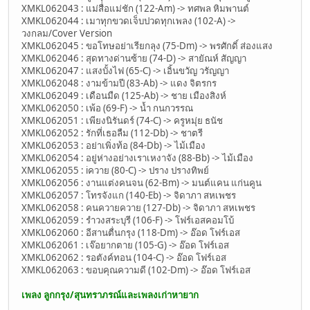
XMKL062043 : แม่สื่อแม่ชัก (122-Am) -> ทศพล หิมพานต์
XMKL062044 : เมาทุกขวดเจ็บปวดทุกเพลง (102-A) ->
วงกลม/Cover Version
XMKL062045 : ขอโทษอย่าเรียกลุง (75-Dm) -> พรศักดิ์ ส่องแสง
XMKL062046 : สุดทางด่านซ้าย (74-D) -> สายัณห์ สัญญา
XMKL062047 : แสงบั้งไฟ (65-C) -> เอิ้นขวัญ วรัญญา
XMKL062048 : งามข้ามปี (83-Ab) -> แดง จิตรกร
XMKL062049 : เดือนมืด (125-Ab) -> ชาย เมืองสิงห์
XMKL062050 : เพ้อ (69-F) -> น้ำ กนกวรรณ
XMKL062051 : เพียงนิรันดร์ (74-C) -> ครูหมุ่ย ธนัช
XMKL062052 : รักที่เธอลืม (112-Db) -> ชาตรี
XMKL062053 : อย่าเพิ่งท้อ (84-Db) -> ไม้เมือง
XMKL062054 : อยู่ห่างอย่างเราเหงาจัง (88-Bb) -> ไม้เมือง
XMKL062055 : iควาย (80-C) -> ปราง ปรางทิพย์
XMKL062056 : งานแต่งคนจน (62-Bm) -> มนต์แคน แก่นคูน
XMKL062057 : โทรจังแก (140-Eb) -> จิดาภา สหเพชร
XMKL062058 : คนควายควาย (127-Db) -> จิดาภา สหเพชร
XMKL062059 : รำวงสระบุรี (106-F) -> โฟร์เอสคอมโบ้
XMKL062060 : อีสานตื่นกรุง (118-Dm) -> อ๊อด โฟร์เอส
XMKL062061 : เจ๊อยากตาย (105-G) -> อ๊อด โฟร์เอส
XMKL062062 : รอตังค์ทอน (104-C) -> อ๊อด โฟร์เอส
XMKL062063 : ขอบคุณความดี (102-Dm) -> อ๊อด โฟร์เอส
เพลง ลูกกรุง/สุนทราภรณ์และเพลงเก่าหายาก