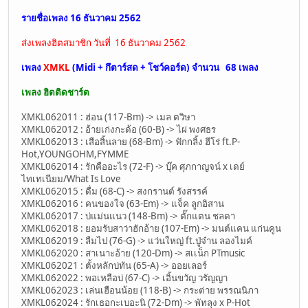
รายชื่อเพลง 16 ธันวาคม 2562
ส่งเพลงฮิตสมาชิก วันที่ 16 ธันวาคม 2562
เพลง
XMKL
(Midi + กึตาร์สด + โชว์คอร์ด) จำนวน
68 เพลง
เพลง ฮิตติดชาร์ต
XMKL062011 : ฮ่อน (117-Bm) -> เมล ตวิษา
XMKL062012 : อ้ายเก่งกะด้อ (60-B) -> ไผ่ พงศธร
XMKL062013 : เสือสิ้นลาย (68-Bm) -> ฟักกลิ้ง ฮีโร่ ft.P-
Hot,YOUNGOHM,FYMME
XMKL062014 : รักคืออะไร (72-F) -> บุ๊ค ศุภกาญจน์ x เดย์
ไทเทเนียม/What Is Love
XMKL062015 : ดื่ม (68-C) -> สงกรานต์ รังสรรค์
XMKL062016 : คนของใจ (63-Em) -> แจ็ค ลูกอิสาน
XMKL062017 : บ่แม่นแนว (148-Bm) -> ตั๊กแตน ชลดา
XMKL062018 : ยอมรับสาว่าฮักอ้าย (107-Em) -> มนต์แคน แก่นคูน
XMKL062019 : ลืมไป (76-G) -> แว่นใหญ่ ft.ปู่จ๋าน ลองไมค์
XMKL062020 : สาเนาะอ้าย (120-Dm) -> สเเน็ก PTmusic
XMKL062021 : ตั้งหลักบ่ทัน (65-A) -> ออยเลอร์
XMKL062022 : พอเหลือบ่ (67-C) -> เอิ้นขวัญ วรัญญา
XMKL062023 : เล่นเฮือนน้อย (118-B) -> กระต่าย พรรณนิภา
XMKL062024 : รักเธอกะเบอะนิ (72-Dm) -> พัทลุง x P-Hot