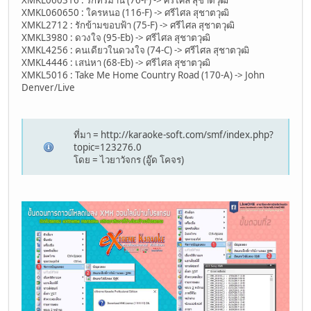
XMKL060316 : รักทรมาน (76-F) -> ศรีไศล สุชาตวุฒิ
XMKL060650 : ใครหนอ (116-F) -> ศรีไศล สุชาตวุฒิ
XMKL2712 : รักข้ามขอบฟ้า (75-F) -> ศรีไศล สุชาตวุฒิ
XMKL3980 : ดวงใจ (95-Eb) -> ศรีไศล สุชาตวุฒิ
XMKL4256 : คนเดียวในดวงใจ (74-C) -> ศรีไศล สุชาตวุฒิ
XMKL4446 : เสน่หา (68-Eb) -> ศรีไศล สุชาตวุฒิ
XMKL5016 : Take Me Home Country Road (170-A) -> John
Denver/Live
ที่มา = http://karaoke-soft.com/smf/index.php?
topic=123276.0
โดย = ไวยาวัจกร (อู๊ด โคจร)