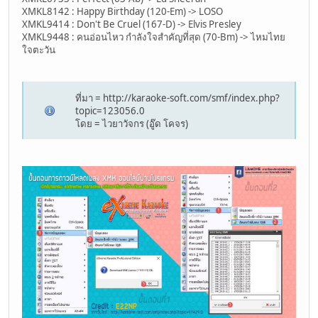
XMKL8142 : Happy Birthday (120-Em) -> LOSO
XMKL9414 : Don't Be Cruel (167-D) -> Elvis Presley
XMKL9448 : คนอ่อนไหว กำลังใจสำคัญที่สุด (70-Bm) -> ไหมไทย
ใจตะวัน
ที่มา = http://karaoke-soft.com/smf/index.php?
topic=123056.0
โดย = ไวยาวัจกร (อู๊ด โคจร)