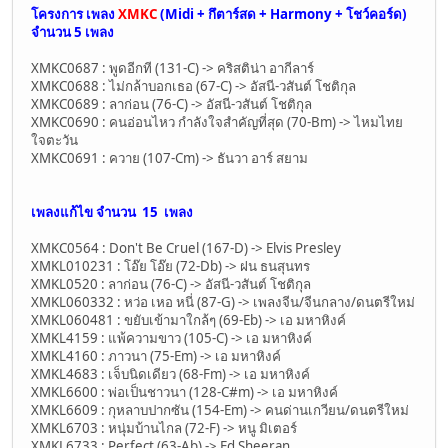
โครงการ เพลง
XMKC
(Midi + กึตาร์สด + Harmony + โชว์คอร์ด)
จำนวน
5 เพลง
XMKC0687 : พูดอีกที (131-C) -> คริสติน่า อากีลาร์
XMKC0688 : ไม่กล้าบอกเธอ (67-C) -> อัสนี-วสันต์ โชติกุล
XMKC0689 : ลาก่อน (76-C) -> อัสนี-วสันต์ โชติกุล
XMKC0690 : คนอ่อนไหว กำลังใจสำคัญที่สุด (70-Bm) -> ไหมไทย
ใจตะวัน
XMKC0691 : ควาย (107-Cm) -> ธันวา อาร์ สยาม
เพลงแก้ไข จำนวน
15 เพลง
XMKC0564 : Don't Be Cruel (167-D) -> Elvis Presley
XMKL010231 : โอ๊ย โอ๊ย (72-Db) -> ฝน ธนสุนทร
XMKL0520 : ลาก่อน (76-C) -> อัสนี-วสันต์ โชติกุล
XMKL060332 : หว่อ เหอ หนี่ (87-G) -> เพลงจีน/จีนกลาง/ดนตรีใหม่
XMKL060481 : ขยับเข้ามาใกล้ๆ (69-Eb) -> เอ มหาหิงค์
XMKL4159 : แพ้ความขาว (105-C) -> เอ มหาหิงค์
XMKL4160 : ภาวนา (75-Em) -> เอ มหาหิงค์
XMKL4683 : เจ็บนิดเดียว (68-Fm) -> เอ มหาหิงค์
XMKL6600 : พ่อเป็นชาวนา (128-C#m) -> เอ มหาหิงค์
XMKL6609 : กุหลาบปากซัน (154-Em) -> คนด่านเกวียน/ดนตรีใหม่
XMKL6703 : หนุ่มบ้านไกล (72-F) -> หนู มิเตอร์
XMKL6733 : Perfect (63-Ab) -> Ed Sheeran