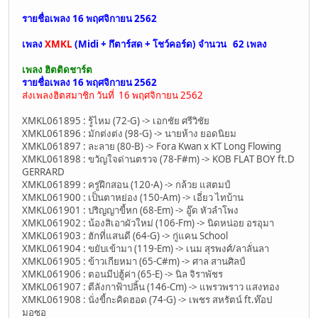
รายชื่อเพลง 16 พฤศจิกายน 2562
เพลง
XMKL
(Midi + กึตาร์สด + โชว์คอร์ด) จำนวน
62 เพลง
เพลง ฮิตติดชาร์ต
รายชื่อเพลง 16 พฤศจิกายน 2562
ส่งเพลงฮิตสมาชิก วันที่ 16 พฤศจิกายน 2562
XMKL061895 : รู้ไหม (72-G) -> เอกชัย ศรีวิชัย
XMKL061896 : มักต่งต่ง (98-G) -> นายห้าง ยอดนิยม
XMKL061897 : ละลาย (80-B) -> Fora Kwan x KT Long Flowing
XMKL061898 : ขวัญใจด่านตรวจ (78-F#m) -> KOB FLAT BOY ft.D
GERRARD
XMKL061899 : ครูฝึกสอน (120-A) -> กล้วย แสตมป์
XMKL061900 : เป็นตาหย่อง (150-Am) -> เอี่ยว ไทบ้าน
XMKL061901 : ปริญญาขี้หก (68-Em) -> อู๊ด หัวลำโพง
XMKL061902 : น้องสิเอาผัวใหม่ (106-Fm) -> นิดหน่อย อรอุมา
XMKL061903 : ฮักที่แสนดี (64-G) -> กู่แคน School
XMKL061904 : ขยับเข้ามา (119-Em) -> เนม สุรพงศ์/ลาลั่นลา
XMKL061905 : ข้าวเกียหมา (65-C#m) -> ศาล สานศิลป์
XMKL061906 : ตอนมีบ่ฮู้ค่า (65-E) -> นิล จิราพัชร
XMKL061907 : ตีลังกาฟ้าปลิ้น (146-Cm) -> แพรวพราว แสงทอง
XMKL061908 : นั่งขี้กะคิดฮอด (74-G) -> เพชร สหรัตน์ ft.ท๊อป
มอซอ