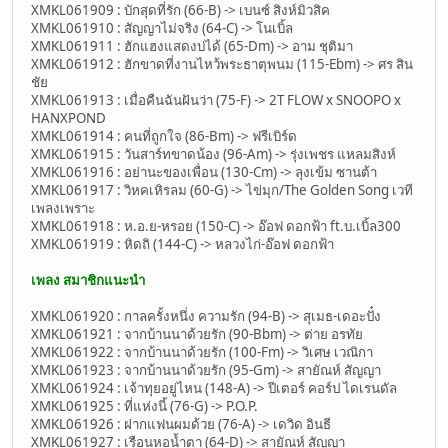
XMKL061909 : บักสุดที่รัก (66-B) -> เบนซ์ สิงห์มิวสิค
XMKL061910 : สัญญาไม่จริง (64-C) -> โนเบิ้ล
XMKL061911 : ฮักแฮงแสดงบ่ได้ (65-Dm) -> อาม ชุติมา
XMKL061912 : ฮักขาดที่งานไหว้พระธาตุพนม (115-Ebm) -> ศร สิน
ชัย
XMKL061913 : เมื่อคืนฉันฝันว่า (75-F) -> 2T FLOW x SNOOPO x
HANXPOND
XMKL061914 : คนที่ถูกใจ (86-Bm) -> ฟรีเบิร์ด
XMKL061915 : วันสาร์ทขาดน้อง (96-Am) -> รุ่งเพชร แหลมสิงห์
XMKL061916 : อย่านะของเพื่อน (130-Cm) -> ลุงเข้ม ซานต้า
XMKL061917 : วิหคเหิรลม (60-G) -> ไข่มุก/The Golden Song เวที
เพลงเพราะ
XMKL061918 : ห.อ.ย-หรอย (150-C) -> อ๊อฟ ดอกฟ้า ft.บ.เบิ้ล300
XMKL061919 : หิดถิ (144-C) -> หลวงไก่-อ๊อฟ ดอกฟ้า
เพลง สมาชิกแนะนำ
XMKL061920 : กาลครั้งหนึ่ง ความรัก (94-B) -> สุเมธ-เดอะปั๋ง
XMKL061921 : จากบ้านนาด้วยรัก (90-Bbm) -> ต่าย อรทัย
XMKL061922 : จากบ้านนาด้วยรัก (100-Fm) -> วิเศษ เวณิกา
XMKL061923 : จากบ้านนาด้วยรัก (95-Gm) -> สายัณห์ สัญญา
XMKL061924 : เจ้าทุยอยู่ไหน (148-A) -> ปีเตอร์ คอร์ป ไดเรนดัล
XMKL061925 : ที่แห่งนี้ (76-G) -> P.O.P.
XMKL061926 : ฝากแฟนผมด้วย (76-A) -> เดวิด อินธี
XMKL061927 : เรือนหอน้ำตา (64-D) -> สายัณห์ สัญญา