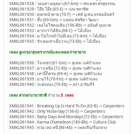
XMKL061928 : วอนสาวอยุธยา (67-Am) -> ศรเพชร ศรสุพรรณ
XMKL061929 : โอ๊ย โอ๊ย (65-E) -> เบน ชลาทิศ
XMKL061930 : ตลกหน้าตาย (70-F) -> เท่ห์ อุเทน พรหมมินทร์
XMKL061931 : ทิ้ง (69-Gm) -> แหม่ม พัชริดา วัฒนา
XMKL061932 : เธอไม่ใช่คนเดิม (106-Bb) -> อนันต์ บุนนาค
XMKL061933 : มากกว่าได้ยิน (68-C) -> ไม้เมือง
XMKL061934 : มาไม่ไกลถ้าไม่มีเธอ (73-Am) -> ไม้เมือง
XMKL061935 : รักเธอเท่าเมื่อวาน (73-Eb) -> ไม้เมือง
เพลง ลูกกรุง/สุนทราภรณ์และเพลงเก่าหายาก
XMKL061936 : ใจเพชร (61-Gm) -> สุเทพ วงค์กำแหง
XMKL061937 : ดาวเหนือ (72-Eb) -> สุเทพ วงศ์กำแหง
XMKL061938 : เท่านี้ก็ตรม (69-A) -> สุเทพ วงศ์กำแหง
XMKL061939 : ยามไร้ (70-Fm) -> สุเทพ วงค์กำแหง
XMKL061940 : ระฆังทอง (70-Eb) -> สง่า อารัมภีร์
เพลง สากล/นานาชาติ
จำนวน
5 เพลง
XMKL061941 : Breaking Up Is Hard To Do (63-B) -> Carpenters
XMKL061942 : Only Yesterday (136-E) -> Carpenters
XMKL061943 : Rainy Days And Mondays (72-Eb) -> Carpenters
XMKL061944 : Karma Chameleon (180-Bb) -> Culture Club
XMKL061945 : หว่อ เหอ หนี่ (86-Ab) -> เพลงจีน/จีนกลาง