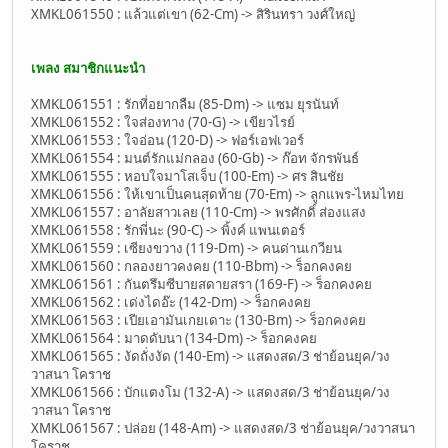
XMKL061550 : แล้วแต่เขา (62-Cm) -> สิรินทรา วงศ์ใหญ่
เพลง สมาชิกแนะนำ
XMKL061551 : รักที่อยากลืม (85-Dm) -> แซม ยุรนันท์
XMKL061552 : ใจส่องทาง (70-G) -> เขียวไรย์
XMKL061553 : ใจอ่อน (120-D) -> ฟอร์เอฟเวอร์
XMKL061554 : มนต์รักแม่กลอง (60-Gb) -> ก๊อท จักรพันธ์
XMKL061555 : หอบใจมาโสเจ็บ (100-Em) -> ศร สินชัย
XMKL061556 : ให้เขาเป็นคนสุดท้าย (70-Em) -> ลูกแพร-ไหมไทย
XMKL061557 : อาลัยสาวเลย (110-Cm) -> พรศักดิ์ ส่องแสง
XMKL061558 : รักพี่นะ (90-C) -> พิ้งค์ แพนเตอร์
XMKL061559 : เซียงขวาง (119-Dm) -> คนด่านเกวียน
XMKL061560 : กลองยาวคงคย (110-Bbm) -> ร็อกคงคย
XMKL061561 : กันตรึมซีบายสดายสรา (169-F) -> ร็อกคงคย
XMKL061562 : เด่งไดอ๊ะ (142-Dm) -> ร็อกคงคย
XMKL061563 : เปียเอามันเกยเดาะ (130-Bm) -> ร็อกคงคย
XMKL061564 : มาดดับนา (134-Dm) -> ร็อกคงคย
XMKL061565 : งัดถั่งงัด (140-Em) -> แสดงสด/3 ช่าย้อนยุค/วง
วาสนา โคราช
XMKL061566 : บักแตงโม (132-A) -> แสดงสด/3 ช่าย้อนยุค/วง
วาสนา โคราช
XMKL061567 : ปล่อย (148-Am) -> แสดงสด/3 ช่าย้อนยุค/วงวาสนา
โคราช