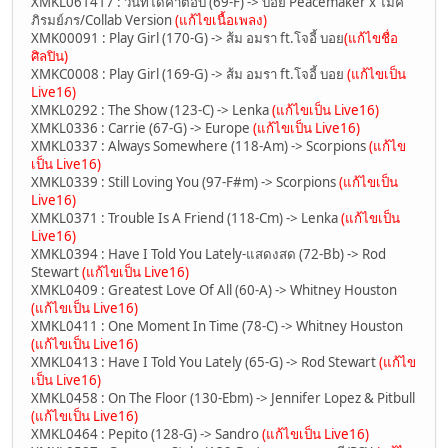
XMKL061417 : วันที่ได้คำตอบ (69-F) -> บอย Peacemaker x ไมค์
ภิรมย์ภร/Collab Version
(แก้ไขเนื้อเพลง)
XMK00091 : Play Girl (170-G) -> ส้ม อมรา ft.โจอี้ บอย
(แก้ไขชื่อ
ศิลปิน)
XMKC0008 : Play Girl (169-G) -> ส้ม อมรา ft.โจอี้ บอย
(แก้ไขเป็น
Live16)
XMKL0292 : The Show (123-C) -> Lenka
(แก้ไขเป็น Live16)
XMKL0336 : Carrie (67-G) -> Europe
(แก้ไขเป็น Live16)
XMKL0337 : Always Somewhere (118-Am) -> Scorpions
(แก้ไข
เป็น Live16)
XMKL0339 : Still Loving You (97-F#m) -> Scorpions
(แก้ไขเป็น
Live16)
XMKL0371 : Trouble Is A Friend (118-Cm) -> Lenka
(แก้ไขเป็น
Live16)
XMKL0394 : Have I Told You Lately-แสดงสด (72-Bb) -> Rod
Stewart
(แก้ไขเป็น Live16)
XMKL0409 : Greatest Love Of All (60-A) -> Whitney Houston
(แก้ไขเป็น Live16)
XMKL0411 : One Moment In Time (78-C) -> Whitney Houston
(แก้ไขเป็น Live16)
XMKL0413 : Have I Told You Lately (65-G) -> Rod Stewart
(แก้ไข
เป็น Live16)
XMKL0458 : On The Floor (130-Ebm) -> Jennifer Lopez & Pitbull
(แก้ไขเป็น Live16)
XMKL0464 : Pepito (128-G) -> Sandro
(แก้ไขเป็น Live16)