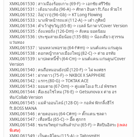
XMKL061530 : สาวเมืองร้อยเกาะ (69-F) -> เอกชัย ศรีวิชัย
XMKL061531 : เด้อนางเด้อ (96-A) -> ศักดา อินคา ft.ก้อง ห้วยไร่
XMKL061532 : ง้อ(ววว) (96-Gb) -> KT Long Flowing
XMKL061533 : นางฟ้าหน้ารถแห่ (112-A) -> เต๋า ภูศิลป์
XMKL061534 : คำเว้าสู่ขวัญ (65-B) -> เบลล์ นิภาดา/Cover Version
XMKL061535 : ถั่งแหย่ถั่ง (126-Dm) -> สังคม ยอดนิยม
XMKL061536 : ประชุมสายเมียน้อย (135-Bb) -> น้องเดียว สุวรรณ
แว่นทอง
XMKL061537 : วอนหลวงพ่อรวย (64-F#m) -> มนต์แคน แก่นคูณ
XMKL061538 : ดอกหญ้ากลางเมืองใหญ่ (82-C) -> ต่าย อรทัย
XMKL061539 : มาปลดหนี้ช้ำ (64-Cm) -> มนต์แคน แก่นคูน/Cover
Version
XMKL061540 : คนถือหมอนยังบ่มี (120-F) -> ไผ่ พงศธร
XMKL061541 : ฝากดาว (75-F) -> NKBOI X SAPPHIRE
XMKL061542 : แรกๆ (80-G) -> TOKTAK ACE
XMKL061543 : ยอมตาย (67-Dm) -> คู่แฝดโอเอ ft.เอ๋ พัชรพร
XMKL061544 : คือเธอใช่ไหม (76-E) -> Getsunova x ต่าย อร
ทัย/Collab Version
XMKL061545 : แม่ค้าออนไลน์ (128-D) -> กอล์ฟ ฟักกลิ้งฮีโร่
ft.BOSS MANA
XMKL061546 : ตายตอนจบ (64-C#m) -> ตั๊กแตน ชลดา
XMKL061547 : เทื่อหนึ่ง (65-C) -> อี๊ด ศุภกร
XMKL061548 : ชมรมวิทยุถ่านหินลำปาง (65-F) -> ศิลปินอิสระ
(เพลง
พิเศษ)
XMKL061549 : เป็นตะลิโตน (115-A) -> TaitosmitH