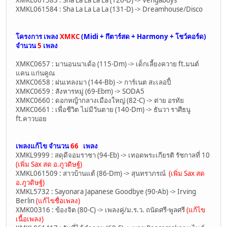
XMKL061584 : Sha La La La La (131-D) -> Dreamhouse/Disco
โครงการ เพลง
XMKC
(Midi + กึตาร์สด + Harmony + โชว์คอร์ด)
จำนวน
5
เพลง
XMKC0657 : มานอนนาเด้อ (115-Dm) -> เด็กเลี้ยงควาย ft.มนต์
แคน แก่นคูณ
XMKC0658 : ฝนเทลงมา (144-Bb) -> การ์เนต สะเลอปี้
XMKC0659 : สังหารหมู่ (69-Ebm) -> SODA5
XMKC0660 : ดอกหญ้ากลางเมืองใหญ่ (82-C) -> ต่าย อรทัย
XMKC0661 : เพื่อชีวิต ไม่มีวันตาย (140-Dm) -> ธันวา ราศีธนู
ft.คาวบอย
เพลงแก้ไข จำนวน
66
เพลง
XMKL9999 : สดุดีจอมราชา (94-Eb) -> เทอดพระเกียรติ รัชกาลที่ 10
(เพิ่ม Sax สด อ.ภูวดิษฐ์)
XMKL061509 : สาวบ้านแต้ (86-Dm) -> สุนทราภรณ์
(เพิ่ม Sax สด
อ.ภูวดิษฐ์)
XMKL5732 : Sayonara Japanese Goodbye (90-Ab) -> Irving
Berlin
(แก้ไขชื่อเพลง)
XMK00316 : ข้องจิต (80-C) -> เพลงคู่/ม.ร.ว. ถนัดศรี-พูลศรี
(แก้ไข
เนื้อเพลง)