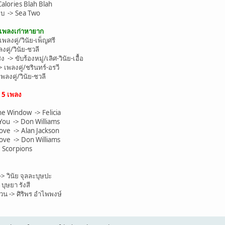
alories Blah Blah
บ -> Sea Two
ะเพลงเก่าหายาก
งคู่/วินัย-เพ็ญศรี
คู่/วินัย-ชวลี
> ขับร้องหมู่/เลิศ-วินัย-เอื้อ
 เพลงคู่/ชรินทร์-อรวี
ลงคู่/วินัย-ชวลี
น
5 เพลง
e Window -> Felicia
You -> Don Williams
ove -> Alan Jackson
ove -> Don Williams
 Scorpions
วินัย จุลละบุษปะ
ุษยา รังสี
น -> ศิริพร อำไพพงษ์