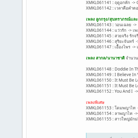
XMKL061141 : ฤดูอกหัก -> C
XMKL061142 : เวลาคือคำตอ
เพลง ลูกกรุง/สุนทราภรณ์แล
XMKL061143 : วอนเฉลย -> เพล
XMKL061144 : แว่วรัก -> เพลง
XMKL061145 : สวยจริง รักจริง -
XMKL061146 : สุริยะจันทร์ ->
XMKL061147 : เอื้องไพร -> เพ
เพลง สากล/นานาชาติ
จำนว
XMKL061148 : Doddie In Th
XMKL061149 : I Believe In 
XMKL061150 : It Must Be L
XMKL061151 : It Must Be L
XMKL061152 : You And I ->
เพลงพิเศษ
XMKL061153 : โดมพญาไท -> 
XMKL061154 : ลาพญาไท -> บ
XMKL061155 : สาวใหญ่มักม่ว