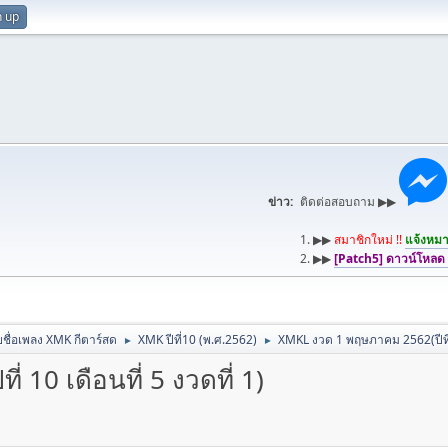
n up
ข่าว:
ติดต่อสอบถาม ▶▶
1. ▶▶
สมาชิกใหม่ !!
แจ้งหมาย
2. ▶▶
[Patch5] ดาวน์โหลด
ชื่อเพลง XMK กีตาร์สด
XMK ปีที่10 (พ.ศ.2562)
XMKL งวด 1 พฤษภาคม 2562(ปีที่ 1
►
►
10 เดือนที่ 5 งวดที่ 1)