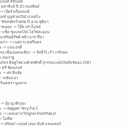
แบงค์ ธัชนนท์
มหาหิงค์ ft.บัว กมลทิพย์
 เบียร์ พร้อมพงษ์
นห์ บุญช่วย/Ost.บ่วงสไบ
 Wonderframe ft.อาม ชุติมา
าหน่อย -> โอ๊ต ปราโมทย์
-> แซ็ค ชุมแพ/Ost.ไฮโซสะออน
ย ศรัณย์รัชต์-หลิว อาจารียา
เก่า -> เนสกาเเฟ ศรีนคร
 -> แอน อรดี
 เพื่อเธอคนเดียว -> ลิลลี่ ft.เก้า เกริกพล
ย เขมราฐ
ภัทร ดิษฐไชยวงศ์-สุรศักดิ์ สุวรรณวงษ์/Ostสังข์ทอง 2561
 ตรี ชัยณรงค์
-> ศร สินชัย
> วงฮันแนว
> จินตหรา พูนลาภ
> ยุ้ย ญาติเยอะ
-> Rapper Tery P.A.T.
 -> เพลงลาว/Tingnoi PointPaiLin
> โมทีฟ
> ศรัณย่า แอนด์ เดอะ พิงค์ แพนเตอร์