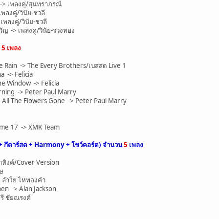
> เพลงคู่/สุนทราภรณ์
ลงคู่/วินัย-ชวลี
ลงคู่/วินัย-ชวลี
 -> เพลงคู่/วินัย-รวงทอง
น
5 เพลง
 Rain -> The Every Brothers/เบสสด Live 1
-> Felicia
e Window -> Felicia
ing -> Peter Paul Marry
ll The Flowers Gone -> Peter Paul Marry
eme 17 -> XMK Team
+ กึตาร์สด + Harmony + โชว์คอร์ด) จำนวน
5
เพลง
าหิงค์/Cover Version
ิษ
-> ลำใย ไหทองคำ
n -> Alan Jackson
รี ชัยณรงค์