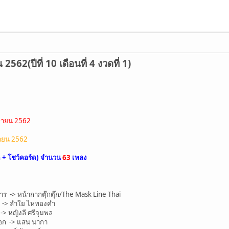
62(ปีที่ 10 เดือนที่ 4 งวดที่ 1)
เมษายน 2562
ษายน 2562
ด + โชว์คอร์ด) จำนวน
63
เพลง
ร -> หน้ากากตุ๊กตุ๊ก/The Mask Line Thai
ง -> ลำใย ไหทองคำ
 -> หญิงลี ศรีจุมพล
ดอก -> แสน นากา