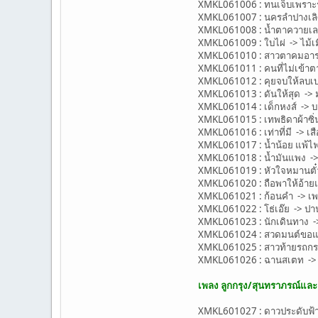
XMKL061006 : ทนเจ็บเพราะรัก
XMKL061007 : นครลำปางเลิศล
XMKL061008 : นํ้าตาควายเล -
XMKL061009 : ใบไผ่ -> ไม้เ
XMKL061010 : สาวตาคมอารมณ์
XMKL061011 : คนที่ไม่เข้าตา
XMKL061012 : คุยจบให้ลบเบอร
XMKL061013 : ดันให้สุด ->
XMKL061014 : เด็กหงส์ ->
XMKL061015 : เทพธิดาผ้าซิ่น
XMKL061016 : เท่าที่มี -> เส
XMKL061017 : น้ำน้อย แพ้ไฟ 
XMKL061018 : น้ำมันแพง -> 
XMKL061019 : หัวใจหมานตั๋ว
XMKL061020 : ถือพาให้อ้ายแน
XMKL061021 : ก้อนคำ -> เพ
XMKL061022 : โธ่เอ๊ย -> ป
XMKL061023 : นักเดินทาง -> ศ
XMKL061024 : สวดมนต์ขอแฟ
XMKL061025 : สาวท้ายรถกร
XMKL061026 : ฉานสเตท ->
เพลง ลูกกรุง/สุนทราภรณ์แล
XMKL601027 : ดาวประดับฟ้า 