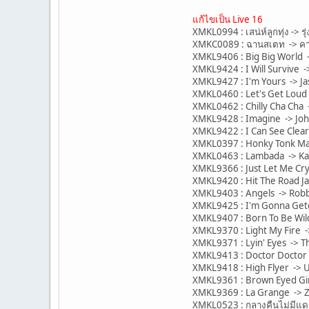
แก้ไขเป็น Live 16
XMKL0994 : เสน่ห์ลูกทุ่ง -> รุ่ง
XMKC0089 : ฉานสเตท -> ค
XMKL9406 : Big Big World -
XMKL9424 : I Will Survive -
XMKL9427 : I'm Yours -> J
XMKL0460 : Let's Get Loud 
XMKL0462 : Chilly Cha Cha -
XMKL9428 : Imagine -> Jo
XMKL9422 : I Can See Clea
XMKL0397 : Honky Tonk Ma
XMKL0463 : Lambada -> K
XMKL9366 : Just Let Me Cr
XMKL9420 : Hit The Road Ja
XMKL9403 : Angels -> Robb
XMKL9425 : I'm Gonna Getc
XMKL9407 : Born To Be Wil
XMKL9370 : Light My Fire 
XMKL9371 : Lyin' Eyes -> T
XMKL9413 : Doctor Doctor 
XMKL9418 : High Flyer -> U
XMKL9361 : Brown Eyed Gir
XMKL9369 : La Grange -> 
XMKL0523 : กลางคืนไม่มีแดด