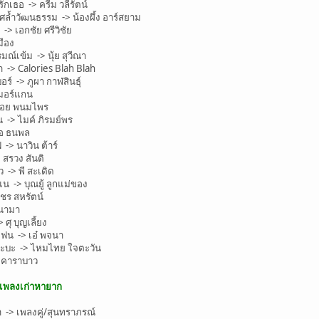
เธอ -> ครีม วลีรัตน์
้ำวัฒนธรรม -> น้องผึ้ง อาร์สยาม
> เอกชัย ศรีวิชัย
มือง
เข้ม -> นุ้ย สุวีณา
 -> Calories Blah Blah
์ -> ภูผา กาฬสินธุ์
 มอร์แกน
 บอย พนมไพร
 -> ไมค์ ภิรมย์พร
ือ ธนพล
-> นาวิน ต้าร์
สรวง สันติ
 -> พี สะเดิด
 -> บุณยู้ ลูกแม่ของ
ชร สหรัตน์
านามา
ุ บุญเลี้ยง
น -> เอ๋ พจนา
ะบะ -> ไหมไทย ใจตะวัน
 คาราบาว
ะเพลงเก่าหายาก
-> เพลงคู่/สุนทราภรณ์