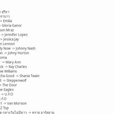
 สุริยา
าราบาว
> Emilia
> Gloria Ganor
ason Mraz
-> Jennifer Lopez
> Jessica Jay
hn Lennon
rly Now -> Johnny Nash
n -> Johny Horton
aoma
y -> Mary Ann
ck -> Ray Charles
ie Williams
ha Good -> Shania Twain
d -> Steppenwolf
-> The Door
he Eagles
-> U.F.O
.F.O
l -> Van Morison
ZZ Top
 กลางวันไม่มีดาว -> ทราย อาร์สยาม