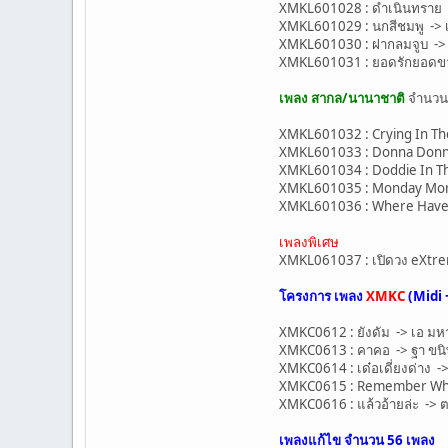
XMKL601028 : ดำเนินทราย -
XMKL601029 : นกสีชมพู -> เพ
XMKL601030 : ฝากลมจูบ -> เพ
XMKL601031 : ยอดรักยอดขวัญ
เพลง สากล/นานาชาติ
จำนว
XMKL601032 : Crying In The
XMKL601033 : Donna Donna 
XMKL601034 : Doddie In Th
XMKL601035 : Monday Morn
XMKL601036 : Where Have A
เพลงพิเศษ
XMKL061037 : เปิดวง eXtr
โครงการ เพลง
XMKC
(Midi 
XMKC0612 : ยังดัม -> เอ มห
XMKC0613 : คาคอ -> ฐา ขน
XMKC0614 : เด๋อเดี่ยงด่าง 
XMKC0615 : Remember Whe
XMKC0616 : แล้วอ้ายล่ะ -> ต
เพลงแก้ไข จำนวน
56 เพลง