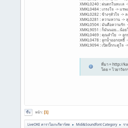
XMKL0240 : ฝนตกในทะเล -> ร
XMKL0484 : เกรงใจ -> แรพเ
XMKL0282 : ข้างๆหัวใจ -> ล
XMKL0281 : ความหวาน -> ล
XMKL0504 : มันคือความรัก -
XMKL9051 : ก็มันนอย...น้อย
XMKL0469 : คุณลำใย -> ลูก
XMKL0478 : ลูกน้ำออกฤทธิ์ -
XMKL9094 : เปิดปั๊กกะตูใจ ->
ที่มา = http:/
โดย = ไวยาวัจกร
หน้า
1
ขึ้น
LiveOKE คาราโอเกะกีตาร์สด
Midi&Soundfont Category
ราย
►
►