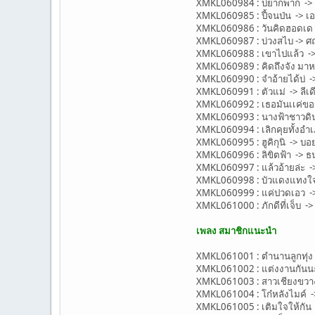
XMKL060984 : บ่ยากพาก -> 
XMKL060985 : ปี้จนป่น -> เอ 
XMKL060986 : วันคิดฮอดเด ->
XMKL060987 : บ่วงสไบ -> ศฤ
XMKL060988 : เขาไปแล้ว ->
XMKL060989 : คิดถึงจัง มาห
XMKL060990 : จำอ้ายได้บ่ 
XMKL060991 : ตัวแม่ -> ลีเดี
XMKL060992 : เธอมันเเค่ของ
XMKL060993 : นางฟ้าชาวดิน
XMKL060994 : เลิกคุยทั้งอำเภอ
XMKL060995 : ฮูคิกุนิ -> บอ
XMKL060996 : ลิขิตฟ้า -> ธน
XMKL060997 : แล้วอ้ายล่ะ ->
XMKL060998 : บัวแดงแทงใจ 
XMKL060999 : แค่ปวดเอว -
XMKL061000 : ภักดีที่เจ็บ -
เพลง สมาชิกแนะนำ
XMKL061001 : ตำนานลูกทุ่ง -
XMKL061002 : แต่งงานกันนะ 
XMKL061003 : สาวเชียงขวาง
XMKL061004 : โก๋หลังไมค์ -
XMKL061005 : เติมใจให้กัน -