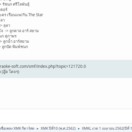
ัชนก ศรีโลพันธุ์
ตอร์
ะคร เรือนแพ/กัน The Star
ุลา
> ลุลา
ใจ -> ลูกตาล อาร์ สยาม
นก สุภาพร
> ลูกน้ำ อาร์สยาม
 ลูกปัด พิมพ์ชนก
/karaoke-soft.com/smf/index.php?topic=121720.0
 (อู๊ด โคจร)
ชื่อเพลง XMK กีตาร์สด
XMK ปีที่10 (พ.ศ.2562)
XMKL งวด 1 เมษายน 2562(ปีที่ 10 
►
►