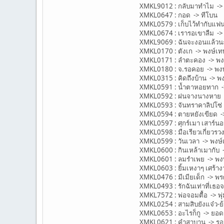
XMKL9012 : กลับมาทำไม -> 
XMKL0647 : กอด -> ทีโบน
XMKL0579 : เก็บไว้ทำกับแฟน
XMKL0674 : เรารอเขาลืม ->
XMKL9069 : ฉันจะงอนแล้วน
XMKL0170 : ตังเก -> พงษ์
XMKL0171 : ลำตะคอง -> พ
XMKL0180 : จ.รอคอย -> พ
XMKL0315 : คิดถึงบ้าน -> 
XMKL0591 : น้ำตาหอยทาก 
XMKL0592 : ฝนจางนางหาย 
XMKL0593 : จันทราคาลิปโซ
XMKL0594 : ตายหยังเขียด 
XMKL0597 : ศุกร์เมา เสาร์
XMKL0598 : มือเรียวเกี่ยว
XMKL0599 : วันเวลา -> พง
XMKL0600 : กินเหล้าเมากับ
XMKL0601 : ลมรำเพย -> พ
XMKL0603 : ยิ้มเหงาๆ เศร้
XMKL0476 : มีเมียเด็ก -> พรศ
XMKL0493 : รักฉันเท่าที่เธอ
XMKL7572 : พ่อจอมตื้อ -> พุ
XMKL0254 : สามสิบยังแจ๋ว-ย้
XMKL0653 : อะไรก็กู -> ยอดร
XMKL0621 : คำสาบาน -> รอ