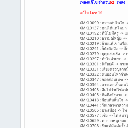
เพลงแก้ไข จำนวน
62
เพลง
แก้ไข Live 16
XMKL0099 : ความลับในใจ -> ฮ
XMKL0137 : คุณได้แต่ใดมา ->
XMKL0192 : ที่นี่ไม่มีครู -> 
XMKL0210 : อารมณ์หญิง -> 
XMKL0219 : อ้ายแพ้เขาหรือเจ
XMKL0241 : ก็ยังคิดถึง -> จั๊กจ
XMKL0279 : บุญแข่งเรือ -> 
XMKL0297 : ทำใจลำบาก -> ธ
XMKL0301 : นิสัยบ่ดี -> กระ
XMKL0331 : เสียงครวญจากน้
XMKL0332 : คนอ่อนไหวกำลัง
XMKL0347 : กอดก้อนเมฆ ->
XMKL0364 : อาจเคยเป็นคนไม่
XMKL0403 : ลืมไปว่าบ่ใช่แฟ
XMKL0405 : คิดถึงจังหวะ ->
XMKL0418 : ก้อนหินสิ้นใจ -
XMKL0441 : วันเวลาฆ่าความ
XMKL0505 : ประเทือง -> ไท ธ
XMKL0577 : เซ็ง -> ไท ธนาวุ
XMKL0659 : ท่ายากหนูเยอะ -
XMKL0708 : รักแท้มีแค่ครั้งเ