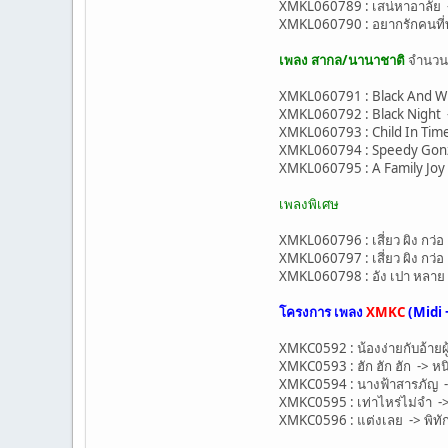
XMKL060789 : เสน่หาอาลัย -
XMKL060790 : อยากรักคนที่พ
เพลง สากล/นานาชาติ
จำนว
XMKL060791 : Black And Wh
XMKL060792 : Black Night 
XMKL060793 : Child In Tim
XMKL060794 : Speedy Gonz
XMKL060795 : A Family Joy
เพลงพิเศษ
XMKL060796 : เสี่ยว ผิง กว่
XMKL060797 : เสี่ยว ผิง กว่อ
XMKL060798 : อัง เปา หลาย -
โครงการ เพลง
XMKC
(Midi 
XMKC0592 : น้องง่ายกับอ้ายผ
XMKC0593 : ฮัก ฮัก ฮัก -> หนิ
XMKC0594 : นางฟ้าสารภัญ 
XMKC0595 : เท่าไหร่ไม่จำ ->
XMKC0596 : แต่งเลย -> พิทัก