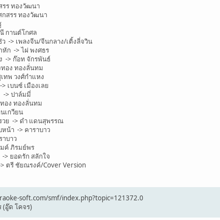
กสรร ทองวัฒนา
เสกสรร ทองวัฒนา
ู
ณี กานต์โกศล
ัว -> เพลงจีน/จีนกลาง/เติ้งลี่จวิน
ัก -> ไผ่ พงศธร
> ก๊อท จักรพันธ์
งทอง ทองลั่นทม
ุเทพ วงศ์กำแหง
> เบนซ์ เมืองเลย
> ปาล์มมี่
งทอง ทองลั่นทม
านเกวียน
่รวย -> ดำ แดนสุพรรณ
หน้า -> คาราบาว
าราบาว
ไมค์ ภิรมย์พร
 -> ยอดรัก สลักใจ
 ตรี ชัยณรงค์/Cover Version
/karaoke-soft.com/smf/index.php?topic=121372.0
 (อู๊ด โคจร)