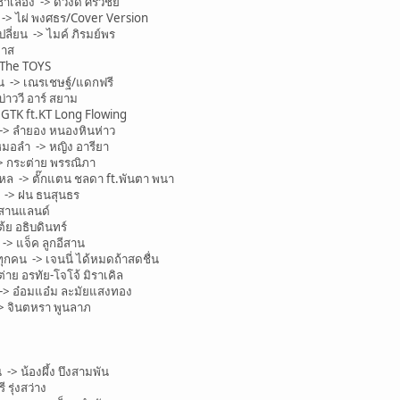
ือง -> ดวงดี ศรีวิชัย
 -> ไผ่ พงศธร/Cover Version
ี่ยน -> ไมค์ ภิรมย์พร
พาส
 The TOYS
อน -> เณรเชษฐ์/แดกฟรี
าววี อาร์ สยาม
GTK ft.KT Long Flowing
-> ลำยอง หนองหินห่าว
มอลำ -> หญิง อารียา
> กระต่าย พรรณิภา
 -> ตั๊กแตน ชลดา ft.พันตา พนา
 -> ฝน ธนสุนธร
ิสานแลนด์
้ย อธิบดินทร์
> แจ็ค ลูกอีสาน
ทุกคน -> เจนนี่ ได้หมดถ้าสดชื่น
าย อรทัย-โจโจ้ มิราเคิล
> อ๋อมแอ๋ม ละมัยแสงทอง
> จินตหรา พูนลาภ
-> น้องผึ้ง บึงสามพัน
รุ่งสว่าง