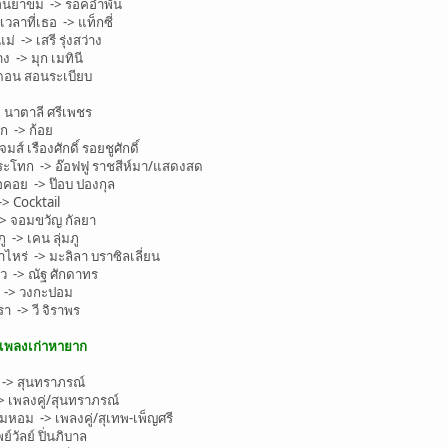
อนยาขม -> ร็อคอำพัน
ลาที่เธอ -> แท็กซี่
-> เสรี รุ่งสว่าง
 -> มุก เมทินี
ดอน สอนระเบียบ
 นาตาลี ศรีเพชร
ก -> ก้อย
์ เรืองศักดิ์ รอยชูศักดิ์
ระโทก -> อ๊อฟฟู ราชสีห์มา/แสดงสด
อคอย -> ป๊อบ ปองกุล
> Cocktail
> จอมขวัญ กัลยา
 -> เคน ลุ่มภู
ไหร่ -> มะลิลา บราซิลเลี่ยน
ว -> ณัฐ ศักดาทร
 -> วงกะปอม
 -> วี จิราพร
ะเพลงเก่าหายาก
 -> สุนทราภรณ์
 เพลงคู่/สุนทราภรณ์
หอม -> เพลงคู่/สุเทพ-เพ็ญศรี
วัลย์ ปิ่นภิบาล