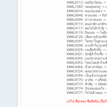
XMKL0712 : ขอร้องวัยรุ่น -
XMKL1565 : รอยสุนทรภู่ -> 
XMKL9016 : คนกรุงเทพฯ -> จั
XMKL9046 : ห่วงแฟน -> กินร
XMKL9099 : สาวกาดแลง ->
XMKL9115 : คนน่าฮัก อกหักบ
XMKL9117 : ผมไม่ได้เจ้าชู้ 
XMKL9119 : อินแฮง -> ไอดิน 
XMKL9120 : เสียดายอ้ายบ่ปึก 
XMKL9297 : โทรมาในฐานะอ
XMKL9298 : นางฟ้าในวงเหล้า
XMKL9329 : เจอปุ๊บรักปั๊บ -
XMKL9331 : นักสู้หัวใจเซิ้ง
XMKL9343 : แยกทางเพราะห่
XMKL9353 : ไหมไทยหัวใจเด
XMKL9460 : น้ำตาจ่าน้อย ->
XMKL9724 : คุณนายขาแมลงสา
XMKL9769 : เจ็บเข้ากระดูกดำ
XMKL9770 : อาภัพ -> อริสมัน
XMKL9773 : ฟ้าลืม -> อริสมัน
XMKL9774 : รักเธอเสมอใจ -> 
XMKL9777 : ใจไม่ด้านพอ -> อ
แก้ไข ชื่อเพลง ชื่อศิลปิน เนื้อร้