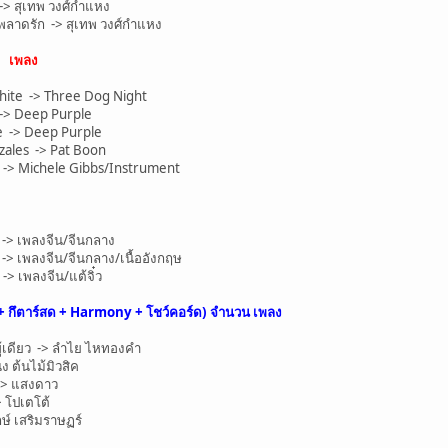
> สุเทพ วงศ์กำแหง
ลาดรัก -> สุเทพ วงศ์กำแหง
น
เพลง
ite -> Three Dog Night
-> Deep Purple
e -> Deep Purple
ales -> Pat Boon
 -> Michele Gibbs/Instrument
อ -> เพลงจีน/จีนกลาง
 -> เพลงจีน/จีนกลาง/เนื้ออังกฤษ
> เพลงจีน/แต้จิ๋ว
+ กึตาร์สด + Harmony + โชว์คอร์ด) จำนวน
เพลง
ู้เดียว -> ลำไย ไหทองคำ
ง ต้นไม้มิวสิค
-> แสงดาว
 โปเตโต้
ษ์ เสริมราษฏร์