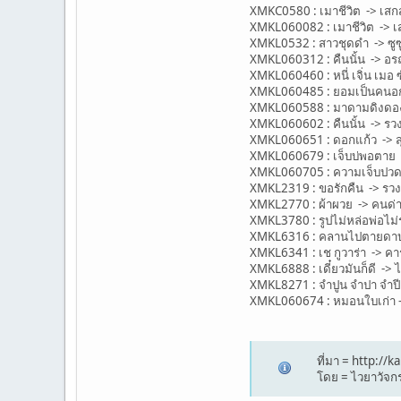
XMKC0580 : เมาชีวิต -> เส
XMKL060082 : เมาชีวิต -> 
XMKL0532 : สาวชุดดำ -> ซูซ
XMKL060312 : คืนนั้น -> อร
XMKL060460 : หนี่ เจิ่น เมอ ซ
XMKL060485 : ยอมเป็นคนอกห
XMKL060588 : มาดามดิงดอง -
XMKL060602 : คืนนั้น -> รว
XMKL060651 : ดอกแก้ว -> ส
XMKL060679 : เจ็บบ่พอตาย -
XMKL060705 : ความเจ็บปวด -
XMKL2319 : ขอรักคืน -> รว
XMKL2770 : ผ้าผวย -> คนด่
XMKL3780 : รูปไม่หล่อพ่อไม
XMKL6316 : คลานไปตายดาบ
XMKL6341 : เช กูวาร่า -> ค
XMKL6888 : เดี๋ยวมันก็ดี -> 
XMKL8271 : จำปูน จำปา จำปี
XMKL060674 : หมอนใบเก่า ->
ที่มา = http:/
โดย = ไวยาวัจกร