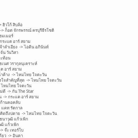
ิวโก้ สิบล้อ
 ก็อต จักรพรรณ์ ครบุรีธีรโชติ
แฮมเมอร์
กระแต อาร์ สยาม
้าลำเอียง -> ไอดิน อภินันท์
ั่น วันวิสา
กะท้อน
เนศ วรากุลนุเคราะห์
แต อาร์ สยาม
ำค้าง -> ไหมไทย ใจตะวัน
ใจสำคัญที่สุด -> ไหมไทย ใจตะวัน
 ไหมไทย ใจตะวัน
ดี -> กัน The Star
น -> กระแต อาร์ สยาม
 ก้านคอคลับ
> แคท รัตกาล
คิดถึงบ่ตาย -> ไหมไทย ใจตะวัน
นาวุฒิ แก้วเพิก
ฒิ แก้วเพิก
> จ๊ะ เทอร์โบ
ดียว -> อินคา