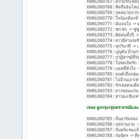
XMKL060767 : ความรักเหมื
XMKL060768 : คิดถึงฉันไหมเว
XMKL060769 : จดหมายจากแม่ 
XMKL060770 : ใจน้องห้องข้าง
XMKL060771 : ฉันจนใจ -> 
XMKL060772 : ซก ซก -> ซูซู
XMKL060773 : ติดฝนทั้งปี ->
XMKL060774 : สาวอีสานรอรั
XMKL060775 : ทุกวินาที -> เจมส
XMKL060776 : บุญตัน บ้านก
XMKL060777 : ปาฎิหารย์ที่ร
XMKL060778 : โปรดเถิดรัก -
XMKL060779 : แผลที่หัวใจ -
XMKL060780 : มนต์เมืองลุ่มภู
XMKL060781 : ไม่อ้วนเอาเท่า
XMKL060782 : รักเธอคนเดีย
XMKL060783 : สาวขอนแก่น
XMKL060784 : สาวฉะเชิงเทรา
เพลง ลูกกรุง/สุนทราภรณ์แล
XMKL060785 : ถิ่นอาร์มทอง
XMKL060786 : กุหลาบงาม ->
XMKL060787 : จันทร์แรมแก้ม
XMKL060788 : ร่มฉัตร -> ทิพย์