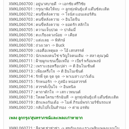
XMKL060700 : อยู่นาสบายดี -> เอกชัย ศรีวิชัย
XMKL060701 : กรุณาฟังให้จบ -> ลูกทุ่งพันธุ์แท้ แด๊นซ์สะเดิด
XMKL060702 : คนขี่หลังควาย -> โจนัส แอนเดอร์สัน
XMKL060703 : คนขี่หลังควาย -> อินโดจีน
XMKL060704 : คนขี่หลังควาย -> ยอดรัก สลักใจ
XMKL060705 : ความเจ็บปวด -> ปาล์มมี่
XMKL060706 : ตะเกียงดวงน้อย -> เคียส
XMKL060707 : แต่งเลย -> พิทักษ์
XMKL060708 : ถ่วงเวลา -> Buck
XMKL060709 : เธอคือเหตุผล -> โอ้ เสกสรรค์
XMKL060710 : นักเพลงคนใช่ ขวัญใจคนเดิม -> สลา คุณวุฒิ
XMKL060711 : ฝ้ายผูกแขนเปื้อเหงื่อ -> เบียร์ พร้อมพงษ์
XMKL060712 : เพราะเธอหรือเปล่า -> ดิ อินโนเซ้นต์
XMKL060713 : เพียงครึ่งใจ -> ดิ อินโนเซ้นต์
XMKL060714 : รักพี่ จุด จุด จุด -> พาเมล่า เบาว์เด้น
XMKL060715 : รักหนอรัก -> ภูสมิง หน่อสวรรค์
XMKL060716 : สวรรค์เป็นใจ -> อินทนิล
XMKL060717 : คาถาดักใจ -> เสก เวทมนต์
XMKL060718 : โหลดใครมารักฉันที -> ลูกทุ่งพันธุ์แท้ แด๊นซ์สะเดิด
XMKL060719 : ฮักแพงกันเด้อ -> ไมค์ ภิรมย์พร/เวอร์ชั่นรถแห่
XMKL060720 : กลับไปก็เป็นสำรอง -> ต่าย อรทัย
เพลง ลูกกรุง/สุนทราภรณ์และเพลงเก่าหายาก
XMKL060721 : ลีลาศ ช่าช่าช่า -> สุขกันเถอะเรา-เพลินเพลงแมมโบ