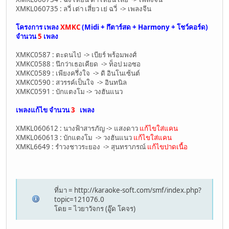
XMKL060735 : ลวี่ เต่า เสี่ยว เย่ ฉวี่ -> เพลงจีน
โครงการ เพลง
XMKC
(Midi + กึตาร์สด + Harmony + โชว์คอร์ด)
จำนวน
5
เพลง
XMKC0587 : ตะดนไป่ -> เบียร์ พร้อมพงศ์
XMKC0588 : นึกว่าเธอเคียด -> ท็อป มอซอ
XMKC0589 : เพียงครึ่งใจ -> ดิ อินโนเซ้นต์
XMKC0590 : สวรรค์เป็นใจ -> อินทนิล
XMKC0591 : บักแตงโม -> วงฮันแนว
เพลงแก้ไข จำนวน
3
เพลง
XMKL060612 : นางฟ้าสารภัญ -> แสงดาว
แก้ไขใส่แคน
XMKL060613 : บักแตงโม -> วงฮันแนว
แก้ไขใส่แคน
XMKL6649 : รำวงชาวระยอง -> สุนทราภรณ์
แก้ไขปาดเนื้อ
ที่มา = http://karaoke-soft.com/smf/index.php?
topic=121076.0
โดย = ไวยาวัจกร (อู๊ด โคจร)