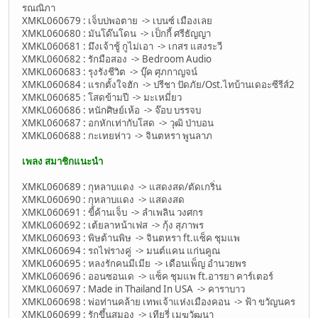
รณณิภา
XMKL060679 : เจ็บบ่พอตาย -> เบนซ์ เมืองเลย
XMKL060680 : มันโด๊นโดน -> เป็กกี้ ศรีธัญญา
XMKL060681 : มึงเจ้าชู้ กูไม่เอา -> เกสร แสงระวี
XMKL060682 : รักมือสอง -> Bedroom Audio
XMKL060683 : รุงรังชีวิต -> บุ๊ค ศุภกาญจน์
XMKL060684 : แรกตั้งใจฮัก -> ปรีชา ปัดภัย/Ost.ไทบ้านเดอะซีรีส์2
XMKL060685 : โสดข้ามปี -> มะเหมี่ยว
XMKL060686 : หนักศิษย์เห้อ -> จ๊อบ บรรจบ
XMKL060687 : อกหักเท่ากับโสด -> วุฒิ ป่าบอน
XMKL060688 : กะเทยห่าว -> จินตหรา พูนลาภ
เพลง สมาชิกแนะนำ
XMKL060689 : กุหลาบแดง -> แสดงสด/ตัดเกริ่น
XMKL060690 : กุหลาบแดง -> แสดงสด
XMKL060691 : ขี้ค้านเจ็บ -> ลำเพลิน วงศกร
XMKL060692 : เต้ยลาหน้าเฟส -> กุ้ง สุภาพร
XMKL060693 : พิษต้านพิษ -> จินตหรา ft.แซ็ค ชุมแพ
XMKL060694 : รถไฟรางคู่ -> มนต์แคน แก่นคูณ
XMKL060695 : หลงรักคนมีเมีย -> เดือนเพ็ญ อำนวยพร
XMKL060696 : ออนซอนเด -> แซ็ค ชุมแพ ft.อารยา คาร์เตอร์
XMKL060697 : Made in Thailand In USA -> คาราบาว
XMKL060698 : พ่อท่านคล้าย เทพเจ้าแห่งเมืองคอน -> ฟ้า ขวัญนคร
XMKL060699 : รักขึ้นสมอง -> เทียรี่ เมฆวัฒนา