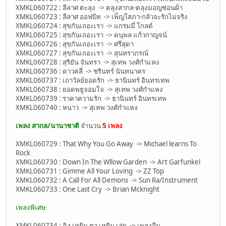
XMKL060722 : ลีลาศ ตะลุง -> ตลุงสากล-ตลุงมอญซ่อนผ้า
XMKL060723 : ลีลาศ ออฟบิท -> เพ็ญโสภา-กลัวจะรักไม่จริง
XMKL060724 : สุขกันเถอะเรา -> แกรมมี่ โกลด์
XMKL060725 : สุขกันเถอะเรา -> ดนุพล แก้วกาญจน์
XMKL060726 : สุขกันเถอะเรา -> ศรีสุดา
XMKL060727 : สุขกันเถอะเรา -> สุนทราภรณ์
XMKL060728 : สุริยัน จันทรา -> สุเทพ วงศ์กำแหง
XMKL060736 : ดาวคลี่ -> ชรินทร์ นันทนาคร
XMKL060737 : เถาวัลย์ยอดรัก -> ธานินทร์ อินทรเทพ
XMKL060738 : ยอดพธูจอมใจ -> สุเทพ วงศ์กำแหง
XMKL060739 : ราคาความรัก -> ธานินทร์ อินทรเทพ
XMKL060740 : หนาว -> สุเทพ วงศ์กำแหง
เพลง สากล/นานาชาติ
จำนวน
5 เพลง
XMKL060729 : That Why You Go Away -> Michael learns To
Rock
XMKL060730 : Down In The Wllow Garden -> Art Garfunkel
XMKL060731 : Gimme All Your Loving -> ZZ Top
XMKL060732 : A Call For All Demons -> Sun Ra/Instrument
XMKL060733 : One Last Cry -> Brian Mcknight
เพลงพิเศษ
XMKL060734 : ฉิง เหยิน ตา เหยิน เล่ย -> เพลงจีน