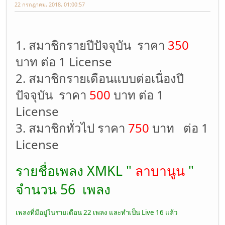
22 กรกฎาคม, 2018, 01:00:57
1. สมาชิกรายปีปัจจุบัน ราคา
350
บาท ต่อ 1 License
2. สมาชิกรายเดือนแบบต่อเนื่องปี
ปัจจุบัน ราคา
500
บาท ต่อ 1
License
3. สมาชิกทั่วไป ราคา
750
บาท ต่อ 1
License
รายชื่อเพลง XMKL "
ลาบานูน
"
จำนวน 56 เพลง
เพลงที่มีอยู่ในรายเดือน 22 เพลง และทำเป็น Live 16 แล้ว