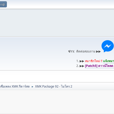
n up
ข่าว:
ติดต่อสอบถาม ▶▶
1. ▶▶
สมาชิกใหม่ !!
แจ้งหมาย
2. ▶▶
[Patch5] ดาวน์โหลด
ชื่อเพลง XMK กีตาร์สด
XMK Package 92 - ไมโคร 2
►