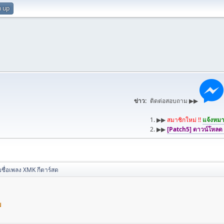
n up
ข่าว:
ติดต่อสอบถาม ▶▶
1. ▶▶
สมาชิกใหม่ !!
แจ้งหมาย
2. ▶▶
[Patch5] ดาวน์โหลด
ชื่อเพลง XMK กีตาร์สด
ม