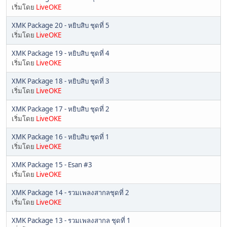
เริ่มโดย
LiveOKE
XMK Package 20 - หยิบสิบ ชุดที่ 5
เริ่มโดย
LiveOKE
XMK Package 19 - หยิบสิบ ชุดที่ 4
เริ่มโดย
LiveOKE
XMK Package 18 - หยิบสิบ ชุดที่ 3
เริ่มโดย
LiveOKE
XMK Package 17 - หยิบสิบ ชุดที่ 2
เริ่มโดย
LiveOKE
XMK Package 16 - หยิบสิบ ชุดที่ 1
เริ่มโดย
LiveOKE
XMK Package 15 - Esan #3
เริ่มโดย
LiveOKE
XMK Package 14 - รวมเพลงสากลชุดที่ 2
เริ่มโดย
LiveOKE
XMK Package 13 - รวมเพลงสากล ชุดที่ 1