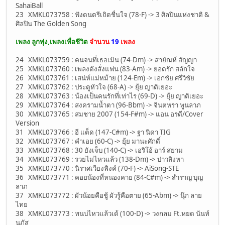
SahaiBall
23 XMKL073758 : ฟังดนตรีเถิดชื่นใจ (78-F) -> 3 ศิลปินแห่งชาติ &
ศิลปิน The Golden Song
เพลง ลูกทุ่ง,เพลงเพื่อชีวิต
จำนวน
19
เพลง
24 XMKL073759 : คนจนที่เธอเมิน (74-Dm) -> สายัณห์ สัญญา
25 XMKL073760 : เพลงดังสั่งแฟน (83-Am) -> ยอดรัก สลักใจ
26 XMKL073761 : เสน่ห์แม่หม้าย (124-Em) -> เอกชัย ศรีวิชัย
27 XMKL073762 : ประตูหัวใจ (68-A) -> ยุ้ย ญาติเยอะ
28 XMKL073763 : น้องเป็นคนรักที่เท่าไร (69-D) -> ยุ้ย ญาติเยอะ
29 XMKL073764 : สงครามน้ำตา (96-Bbm) -> จินตหรา พูนลาภ
30 XMKL073765 : สมชาย 2007 (154-F#m) -> แอน อรดี/Cover
Version
31 XMKL073766 : อี แต็ด (147-C#m) -> ฐา นิดา TIG
32 XMKL073767 : คำเอย (60-C) -> ยุ้ย มานะศักดิ์
33 XMKL073768 : 30 ยังเจ็บ (140-C) -> เอริโอ้ อาร์ สยาม
34 XMKL073769 : รวยไม่ไหวแล้ว (138-Dm) -> บ่าวสิงหา
35 XMKL073770 : นิราศเวียงพิงค์ (70-F) -> AiSong-STE
36 XMKL073771 : คอยน้องที่หนองคาย (84-C#m) -> สำราญ บุญ
ลาภ
37 XMKL073772 : ผัวน้อยคือชู้ ผัวรู้คือตาย (65-Abm) -> นุ๊ก ลาย
ไทย
38 XMKL073773 : ทนบ่ไหวแล้วเด้ (100-D) -> วงกลม Ft.หยด นันท์
นภัส