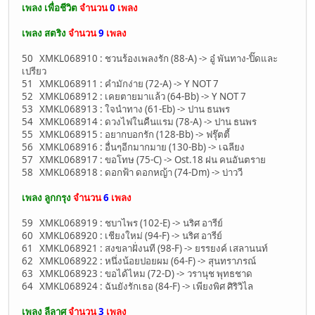
เพลง เพื่อชีวิต
จำนวน
0
เพลง
เพลง สตริง
จำนวน
9
เพลง
50 XMKL068910 : ชวนร้องเพลงรัก (88-A) -> อู๋ พันทาง-ปิ๊ดและ
เปรียว
51 XMKL068911 : คำมักง่าย (72-A) -> Y NOT 7
52 XMKL068912 : เคยตายมาแล้ว (64-Bb) -> Y NOT 7
53 XMKL068913 : ใจนำทาง (61-Eb) -> ปาน ธนพร
54 XMKL068914 : ดวงไฟในคืนแรม (78-A) -> ปาน ธนพร
55 XMKL068915 : อยากบอกรัก (128-Bb) -> ฟรุ๊ตตี้
56 XMKL068916 : อื่นๆอีกมากมาย (130-Bb) -> เฉลียง
57 XMKL068917 : ขอโทษ (75-C) -> Ost.18 ฝน คนอันตราย
58 XMKL068918 : ดอกฟ้า ดอกหญ้า (74-Dm) -> บ่าววี
เพลง ลูกกรุง
จำนวน
6
เพลง
59 XMKL068919 : ชบาไพร (102-E) -> นริศ อารีย์
60 XMKL068920 : เชียงใหม่ (94-F) -> นริศ อารีย์
61 XMKL068921 : สงขลาฝั่งนที (98-F) -> ยรรยงค์ เสลานนท์
62 XMKL068922 : หนึ่งน้อยปอยผม (64-F) -> สุนทราภรณ์
63 XMKL068923 : ขอได้ไหม (72-D) -> วรานุช พุทธชาด
64 XMKL068924 : ฉันยังรักเธอ (84-F) -> เพียงพิศ ศิริวิไล
เพลง ลีลาศ
จำนวน
3
เพลง