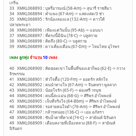
เกริ่น
33 XMKL068893 : บุหรี่อารมณ์ (58-Am) -> สุนารี ราชสีมา
34 XMKL068894 : คำแพง (67-Am) -> แสดงสด/3 ช่า
35 XMKL068895 : รักน้องลองแล (132-Am) -> ดาวใต้
ปลายพระยา
36 XMKL068896 : เพียงแต่วันนั้น (95-Ab) -> แอนนา
37 XMKL068897 : ที่ตรงนี้มีฉัน (78-C) -> บลูสกาย
38 XMKL068898 : คิดถึง (80-C) -> บลูสกาย
39 XMKL068899 : ดาวเคียงเดือน (67-Dm) -> ไหมไทย อุไรพร
เพลง ลูกทุ่ง
จำนวน
10
เพลง
40 XMKL068900 : คิดฮอดเขา ในพื้นที่ของเฮาก็พอ (62-E) -> กวาง
จิรพรรณ
41 XMKL068901 : หัวใจดื้อ (120-Fm) -> ยอดรัก สลักใจ
42 XMKL068902 : คนนำทางใจ (67-Am) -> จินตหรา พูลลาภ
43 XMKL068903 : น้อยใจรัก (65-F) -> ผ่องศรี วรนุช
44 XMKL068904 : คนนี้ล่ะแม่น (68-G) -> ศิริพร อำไพพงษ์
45 XMKL068905 : เจ็บที่จริงใจ (64-Bbm) -> ศิริพร อำไพพงษ์
46 XMKL068906 : รอสายคนใจดำ (76-Am) -> ศิริพร อำไพพงษ์
47 XMKL068907 : กล้าๆหน่อย (136-C) -> เอม อภัสรา
48 XMKL068908 : ซับน้ำตาที่คาเฟ่ (74-C) -> สายัณห์ นิรันดร
49 XMKL068909 : เดือนหงายที่เมืองหลวง (88-F) -> สายัณห์
นิรันดร