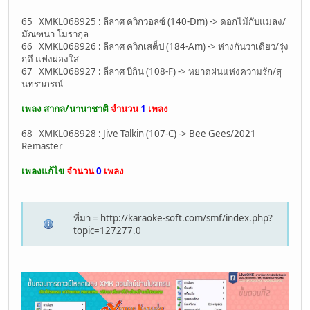
65 XMKL068925 : ลีลาศ ควิกวอลซ์ (140-Dm) -> ดอกไม้กับแมลง/
มัณฑนา โมรากุล
66 XMKL068926 : ลีลาศ ควิกเสต็ป (184-Am) -> ห่างกันวาเดียว/รุ่ง
ฤดี แพ่งผ่องใส
67 XMKL068927 : ลีลาศ บีกิน (108-F) -> หยาดฝนแห่งความรัก/สุ
นทราภรณ์
เพลง สากล/นานาชาติ
จำนวน
1
เพลง
68 XMKL068928 : Jive Talkin (107-C) -> Bee Gees/2021
Remaster
เพลงแก้ไข
จำนวน
0
เพลง
ที่มา = http://karaoke-soft.com/smf/index.php?
topic=127277.0