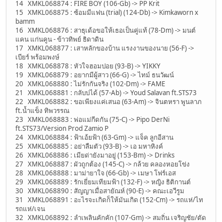
14 XMKL068874 : FIRE BOY (106-Gb) -> PP Krit
15 XMKL068875 : ซ้อมมีแฟน (trial) (124-Db) -> Kimkaworn x
bamm
16 XMKL068876 : สาธุเด้อขอให้เธอเป็นคู่แท้ (78-Dm) -> มนต์
แคน แก่นคูน - ข้าวทิพย์ ธิดาดิน
17 XMKL068877 : เสาหลักของบ้าน แรงงานของนาย (56-F) ->
เบียร์ พร้อมพงษ์
18 XMKL068878 : หัวใจฮอมปอย (93-B) -> YIKKY
19 XMKL068879 : อยากมีผู้สาว (66-G) -> ไทม์ ธนวัฒน์
20 XMKL068880 : ไม่รักกันจริง (102-Dm) -> FAME
21 XMKL068881 : กลับบ่ได้ (57-Ab) -> Youd Salavan ft.STS73
22 XMKL068882 : ขอเพียงแค่เสนอ (63-Am) -> จินตหรา พูนลาภ
ft.น้ำแข็ง ทิพวรรณ
23 XMKL068883 : พ่อแม่กีดกัน (75-C) -> Pipo DerNi
ft.STS73/Version Prod Zamio P
24 XMKL068884 : ฟ้าเอ้ยฟ้า (63-Gm) -> แจ็ค ลูกอีสาน
25 XMKL068885 : อย่าลืมตัว (93-B) -> เอ มหาหิงค์
26 XMKL068886 : เมียด่ายังมาอยู่ (153-Bm) -> Drinks
27 XMKL068887 : ผัวถูกต้อง (145-C) -> กล้วย คลองหอยโข่ง
28 XMKL068888 : มาม่ายาใจ (66-Gb) -> เมษา โฟร์เอส
29 XMKL068889 : รักเยี่ยมเทียมฟ้า (132-F) -> หญิง ธิติกานต์
30 XMKL068890 : สัญญาเมื่อสายัณห์ (90-E) -> คณะเอวีรูม
31 XMKL068891 : อะไรจะเกิดก็ให้มันเกิด (152-Cm) -> รถแห่/ไท
รถแห่/เจน
32 XMKL068892 : ลำเพลินคักคัก (107-Gm) -> สมถิ่น เจริญชัย/ตัด