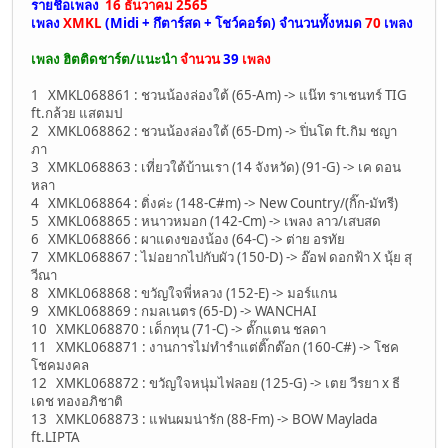
รายชื่อเพลง
16 ธันวาคม 2565
เพลง
XMKL
(Midi + กึตาร์สด + โชว์คอร์ด)
จำนวนทั้งหมด
70
เพลง
เพลง ฮิตติดชาร์ต/แนะนำ
จำนวน
39
เพลง
1 XMKL068861 : ชวนน้องล่องใต้ (65-Am) -> แน๊ท ราเชนทร์ TIG
ft.กล้วย แสตมป
2 XMKL068862 : ชวนน้องล่องใต้ (65-Dm) -> ปิ่นโต ft.กิม ชญา
ภา
3 XMKL068863 : เที่ยวใต้บ้านเรา (14 จังหวัด) (91-G) -> เค ดอน
หลา
4 XMKL068864 : ติ่งค่ะ (148-C#m) -> New Country/(กิ๊ก-มัทรี)
5 XMKL068865 : หนาวหมอก (142-Cm) -> เพลง ลาว/เสบสด
6 XMKL068866 : ผาแดงของน้อง (64-C) -> ต่าย อรทัย
7 XMKL068867 : ไม่อยากไปกับผัว (150-D) -> อ๊อฟ ดอกฟ้า X นุ้ย สุ
วีณา
8 XMKL068868 : ขวัญใจพี่หลวง (152-E) -> มอร์แกน
9 XMKL068869 : กมลเนตร (65-D) -> WANCHAI
10 XMKL068870 : เด็กทุน (71-C) -> ตั๊กแตน ชลดา
11 XMKL068871 : งานการไม่ทำรำแต่ติ๊กต๊อก (160-C#) -> โชค
โชคมงคล
12 XMKL068872 : ขวัญใจหนุ่มไฟลอย (125-G) -> เตย วีรยา x ธี
เดช ทองอภิชาติ
13 XMKL068873 : แฟนผมน่ารัก (88-Fm) -> BOW Maylada
ft.LIPTA