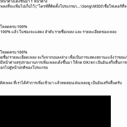
หน้าต่างเด้งขึ้นมา 1 หน้าต่าง
เพลงที่จะเพิ่มไปเก็บไว้ ("ไดรฟ์ที่ติดตั้งโปรแกรม\...\Song\MIDI\ชื่อโฟเดอร์ที
ิ่งโหลดครบ 100%
100% แล้ว ในช่องจะแสดง ลำดับ รายชื่อเพลง และ รายละเอียดของเพลง
ิ่งโหลดครบ 100%
ยชื่อ/รายละเอียดเพลง จะวิ่งจากบนลงล่าง เพื่อเป้นการแสดงสถานะแจ้งว่าขณะน
จะมีหน้าต่างสรุปรายงานการเพิ่มเพลงเด้งขึ้นมา ให้กด OK/ตก เป้นอันเสร็จสิ้นการ
อกไปสู่หน้าปกติของโปรแกรม
หัสเพลง ที่เราได้ทำการเพิ่มเข้ามา แล้วทดสอบเล่นเพลงดู เป้นอันเสร้จสิ้นครับ