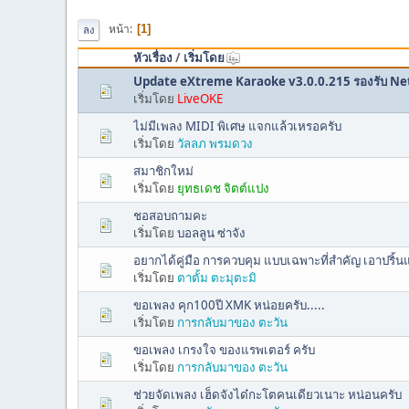
หน้า
1
ลง
หัวเรื่อง
/
เริ่มโดย
Update eXtreme Karaoke v3.0.0.215 รองรับ N
เริ่มโดย
LiveOKE
ไม่มีเพลง MIDI พิเศษ แจกแล้วเหรอครับ
เริ่มโดย
วัลลภ พรมดวง
สมาชิกใหม่
เริ่มโดย
ยุทธเดช จิตต์แปง
ชอสอบถามคะ
เริ่มโดย
บอลลูน ซ่าจัง
อยากได้คู่มือ การควบคุม แบบเฉพาะที่สำคัญ เอาปริ้
เริ่มโดย
ตาตั้ม ตะมุตะมิ
ขอเพลง คุก100ปี XMK หน่อยครับ.....
เริ่มโดย
การกลับมาของ ตะวัน
ขอเพลง เกรงใจ ของแรพเตอร์ ครับ
เริ่มโดย
การกลับมาของ ตะวัน
ช่วยจัดเพลง เฮ็ดจังได๋กะโตคนเดียวเนาะ หน่อนครับ