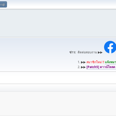
n up
ข่าว:
ติดต่อสอบถาม ▶▶
1. ▶▶
สมาชิกใหม่ !!
แจ้งหมาย
2. ▶▶
[Patch5] ดาวน์โหลด