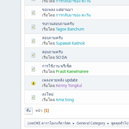
เริ่มโดย
การกลับมาของ ตะวัน
ขอเพลง แค่ผ่านมา
เริ่มโดย
การกลับมาของ ตะวัน
รบกวนสอบถามครับ
เริ่มโดย
Tagoe Banchum
สอบถามครับ
เริ่มโดย
Supawat Kadnok
สอบถามครับ
เริ่มโดย
SO DA
การใช้งาน พรีเซ็ต
เริ่มโดย
Prasit Kaewmanee
เพลงหายหลัง update
เริ่มโดย
Kenny Tongkul
ลงใหม่
เริ่มโดย
Ama Song
หน้า
1
ขึ้น
LiveOKE คาราโอเกะกีตาร์สด
General Category
พูดคุยทั่วไป
►
►