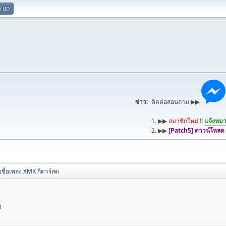
n up
ข่าว:
ติดต่อสอบถาม ▶▶
1. ▶▶
สมาชิกใหม่ !!
แจ้งหมาย
2. ▶▶
[Patch5] ดาวน์โหลด
ชื่อเพลง XMK กีตาร์สด
ม