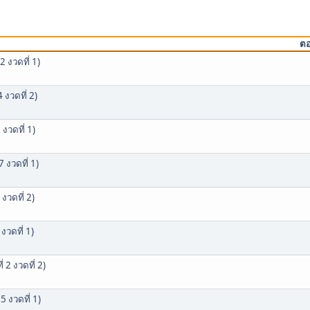
ตอ
2 งวดที่ 1)
 งวดที่ 2)
งวดที่ 1)
 งวดที่ 1)
งวดที่ 2)
งวดที่ 1)
 2 งวดที่ 2)
 งวดที่ 1)