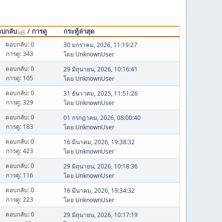
บกลับ
/
การดู
กระทู้ล่าสุด
ตอบกลับ: 0
30 มกราคม, 2026, 11:19:27
การดู: 343
โดย
UnknownUser
ตอบกลับ: 0
29 มิถุนายน, 2026, 10:16:41
การดู: 105
โดย
UnknownUser
ตอบกลับ: 0
31 ธันวาคม, 2025, 11:51:26
การดู: 329
โดย
UnknownUser
ตอบกลับ: 0
01 กรกฎาคม, 2026, 08:00:40
การดู: 183
โดย
UnknownUser
ตอบกลับ: 0
16 มีนาคม, 2026, 19:38:32
การดู: 423
โดย
UnknownUser
ตอบกลับ: 0
29 มิถุนายน, 2026, 10:18:36
การดู: 116
โดย
UnknownUser
ตอบกลับ: 0
16 มีนาคม, 2026, 19:34:32
การดู: 223
โดย
UnknownUser
ตอบกลับ: 0
29 มิถุนายน, 2026, 10:17:19