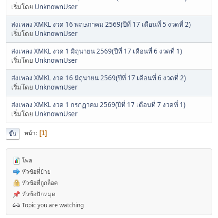
เริ่มโดย
UnknownUser
ส่งเพลง XMKL งวด 16 พฤษภาคม 2569(ปีที่ 17 เดือนที่ 5 งวดที่ 2)
เริ่มโดย
UnknownUser
ส่งเพลง XMKL งวด 1 มิถุนายน 2569(ปีที่ 17 เดือนที่ 6 งวดที่ 1)
เริ่มโดย
UnknownUser
ส่งเพลง XMKL งวด 16 มิถุนายน 2569(ปีที่ 17 เดือนที่ 6 งวดที่ 2)
เริ่มโดย
UnknownUser
ส่งเพลง XMKL งวด 1 กรกฏาคม 2569(ปีที่ 17 เดือนที่ 7 งวดที่ 1)
เริ่มโดย
UnknownUser
หน้า
1
ขึ้น
โพล
หัวข้อที่ย้าย
หัวข้อที่ถูกล็อค
หัวข้อปักหมุด
Topic you are watching