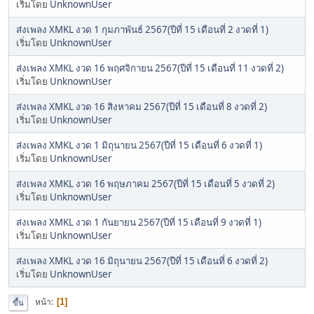
เริ่มโดย
UnknownUser
ส่งเพลง XMKL งวด 1 กุมภาพันธ์ 2567(ปีที่ 15 เดือนที่ 2 งวดที่ 1)
เริ่มโดย
UnknownUser
ส่งเพลง XMKL งวด 16 พฤศจิกายน 2567(ปีที่ 15 เดือนที่ 11 งวดที่ 2)
เริ่มโดย
UnknownUser
ส่งเพลง XMKL งวด 16 สิงหาคม 2567(ปีที่ 15 เดือนที่ 8 งวดที่ 2)
เริ่มโดย
UnknownUser
ส่งเพลง XMKL งวด 1 มิถุนายน 2567(ปีที่ 15 เดือนที่ 6 งวดที่ 1)
เริ่มโดย
UnknownUser
ส่งเพลง XMKL งวด 16 พฤษภาคม 2567(ปีที่ 15 เดือนที่ 5 งวดที่ 2)
เริ่มโดย
UnknownUser
ส่งเพลง XMKL งวด 1 กันยายน 2567(ปีที่ 15 เดือนที่ 9 งวดที่ 1)
เริ่มโดย
UnknownUser
ส่งเพลง XMKL งวด 16 มิถุนายน 2567(ปีที่ 15 เดือนที่ 6 งวดที่ 2)
เริ่มโดย
UnknownUser
หน้า
1
ขึ้น