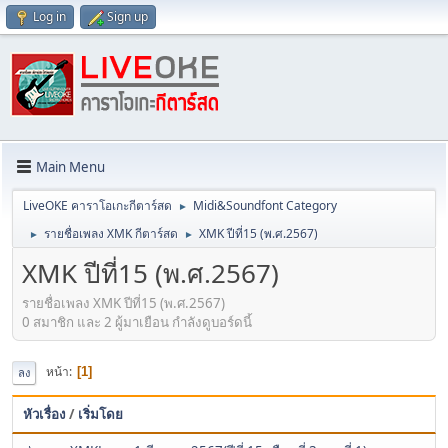
Log in
Sign up
Main Menu
LiveOKE คาราโอเกะกีตาร์สด
Midi&Soundfont Category
►
รายชื่อเพลง XMK กีตาร์สด
XMK ปีที่15 (พ.ศ.2567)
►
►
XMK ปีที่15 (พ.ศ.2567)
รายชื่อเพลง XMK ปีที่15 (พ.ศ.2567)
0 สมาชิก และ 2 ผู้มาเยือน กำลังดูบอร์ดนี้
หน้า
1
ลง
หัวเรื่อง
/
เริ่มโดย