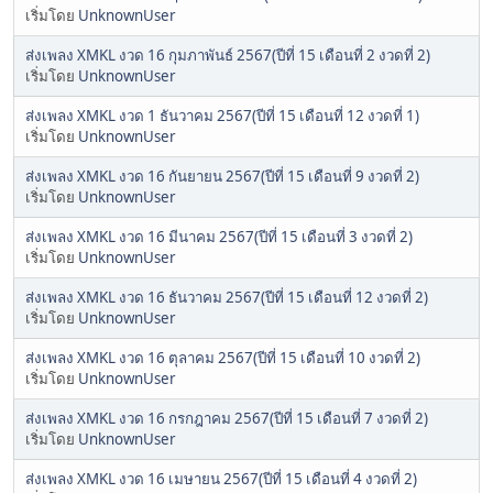
เริ่มโดย
UnknownUser
ส่งเพลง XMKL งวด 16 กุมภาพันธ์ 2567(ปีที่ 15 เดือนที่ 2 งวดที่ 2)
เริ่มโดย
UnknownUser
ส่งเพลง XMKL งวด 1 ธันวาคม 2567(ปีที่ 15 เดือนที่ 12 งวดที่ 1)
เริ่มโดย
UnknownUser
ส่งเพลง XMKL งวด 16 กันยายน 2567(ปีที่ 15 เดือนที่ 9 งวดที่ 2)
เริ่มโดย
UnknownUser
ส่งเพลง XMKL งวด 16 มีนาคม 2567(ปีที่ 15 เดือนที่ 3 งวดที่ 2)
เริ่มโดย
UnknownUser
ส่งเพลง XMKL งวด 16 ธันวาคม 2567(ปีที่ 15 เดือนที่ 12 งวดที่ 2)
เริ่มโดย
UnknownUser
ส่งเพลง XMKL งวด 16 ตุลาคม 2567(ปีที่ 15 เดือนที่ 10 งวดที่ 2)
เริ่มโดย
UnknownUser
ส่งเพลง XMKL งวด 16 กรกฎาคม 2567(ปีที่ 15 เดือนที่ 7 งวดที่ 2)
เริ่มโดย
UnknownUser
ส่งเพลง XMKL งวด 16 เมษายน 2567(ปีที่ 15 เดือนที่ 4 งวดที่ 2)