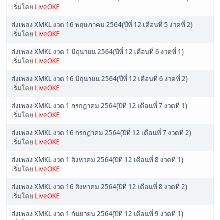
เริ่มโดย
LiveOKE
ส่งเพลง XMKL งวด 16 พฤษภาคม 2564(ปีที่ 12 เดือนที่ 5 งวดที่ 2)
เริ่มโดย
LiveOKE
ส่งเพลง XMKL งวด 1 มิถุนายน 2564(ปีที่ 12 เดือนที่ 6 งวดที่ 1)
เริ่มโดย
LiveOKE
ส่งเพลง XMKL งวด 16 มิถุนายน 2564(ปีที่ 12 เดือนที่ 6 งวดที่ 2)
เริ่มโดย
LiveOKE
ส่งเพลง XMKL งวด 1 กรกฎาคม 2564(ปีที่ 12 เดือนที่ 7 งวดที่ 1)
เริ่มโดย
LiveOKE
ส่งเพลง XMKL งวด 16 กรกฎาคม 2564(ปีที่ 12 เดือนที่ 7 งวดที่ 2)
เริ่มโดย
LiveOKE
ส่งเพลง XMKL งวด 1 สิงหาคม 2564(ปีที่ 12 เดือนที่ 8 งวดที่ 1)
เริ่มโดย
LiveOKE
ส่งเพลง XMKL งวด 16 สิงหาคม 2564(ปีที่ 12 เดือนที่ 8 งวดที่ 2)
เริ่มโดย
LiveOKE
ส่งเพลง XMKL งวด 1 กันยายน 2564(ปีที่ 12 เดือนที่ 9 งวดที่ 1)