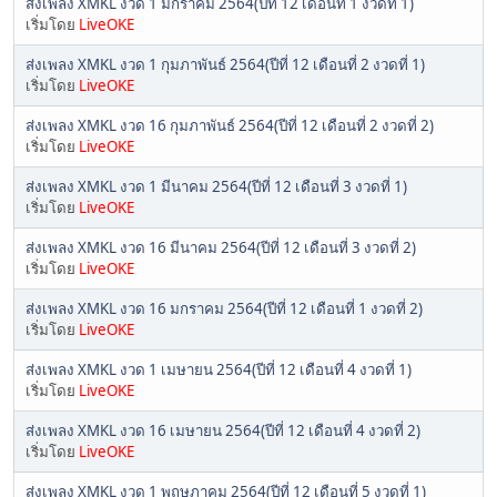
ส่งเพลง XMKL งวด 1 มกราคม 2564(ปีที่ 12 เดือนที่ 1 งวดที่ 1)
เริ่มโดย
LiveOKE
ส่งเพลง XMKL งวด 1 กุมภาพันธ์ 2564(ปีที่ 12 เดือนที่ 2 งวดที่ 1)
เริ่มโดย
LiveOKE
ส่งเพลง XMKL งวด 16 กุมภาพันธ์ 2564(ปีที่ 12 เดือนที่ 2 งวดที่ 2)
เริ่มโดย
LiveOKE
ส่งเพลง XMKL งวด 1 มีนาคม 2564(ปีที่ 12 เดือนที่ 3 งวดที่ 1)
เริ่มโดย
LiveOKE
ส่งเพลง XMKL งวด 16 มีนาคม 2564(ปีที่ 12 เดือนที่ 3 งวดที่ 2)
เริ่มโดย
LiveOKE
ส่งเพลง XMKL งวด 16 มกราคม 2564(ปีที่ 12 เดือนที่ 1 งวดที่ 2)
เริ่มโดย
LiveOKE
ส่งเพลง XMKL งวด 1 เมษายน 2564(ปีที่ 12 เดือนที่ 4 งวดที่ 1)
เริ่มโดย
LiveOKE
ส่งเพลง XMKL งวด 16 เมษายน 2564(ปีที่ 12 เดือนที่ 4 งวดที่ 2)
เริ่มโดย
LiveOKE
ส่งเพลง XMKL งวด 1 พฤษภาคม 2564(ปีที่ 12 เดือนที่ 5 งวดที่ 1)