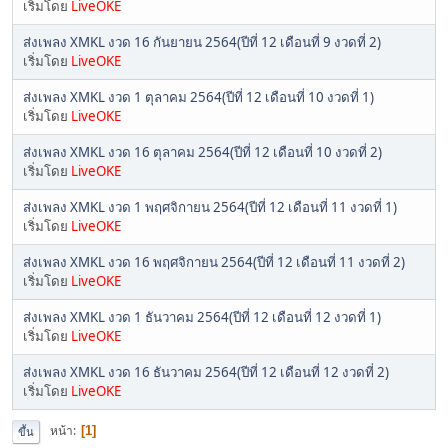
เริ่มโดย
LiveOKE
ส่งเพลง XMKL งวด 16 กันยายน 2564(ปีที่ 12 เดือนที่ 9 งวดที่ 2)
เริ่มโดย
LiveOKE
ส่งเพลง XMKL งวด 1 ตุลาคม 2564(ปีที่ 12 เดือนที่ 10 งวดที่ 1)
เริ่มโดย
LiveOKE
ส่งเพลง XMKL งวด 16 ตุลาคม 2564(ปีที่ 12 เดือนที่ 10 งวดที่ 2)
เริ่มโดย
LiveOKE
ส่งเพลง XMKL งวด 1 พฤศจิกายน 2564(ปีที่ 12 เดือนที่ 11 งวดที่ 1)
เริ่มโดย
LiveOKE
ส่งเพลง XMKL งวด 16 พฤศจิกายน 2564(ปีที่ 12 เดือนที่ 11 งวดที่ 2)
เริ่มโดย
LiveOKE
ส่งเพลง XMKL งวด 1 ธันวาคม 2564(ปีที่ 12 เดือนที่ 12 งวดที่ 1)
เริ่มโดย
LiveOKE
ส่งเพลง XMKL งวด 16 ธันวาคม 2564(ปีที่ 12 เดือนที่ 12 งวดที่ 2)
เริ่มโดย
LiveOKE
หน้า
1
ขึ้น