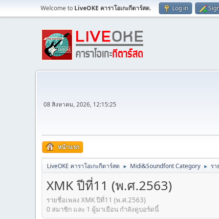
Welcome to
LiveOKE คาราโอเกะกีตาร์สด
.
Log in
Sig
08 สิงหาคม, 2026, 12:15:25
หน้าแรก
LiveOKE คาราโอเกะกีตาร์สด
Midi&Soundfont Category
ราย
►
►
XMK ปีที่11 (พ.ศ.2563)
รายชื่อเพลง XMK ปีที่11 (พ.ศ.2563)
0 สมาชิก และ 1 ผู้มาเยือน กำลังดูบอร์ดนี้