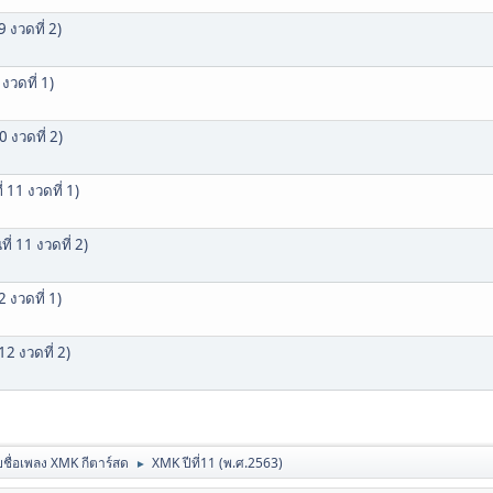
 งวดที่ 2)
งวดที่ 1)
 งวดที่ 2)
 11 งวดที่ 1)
่ 11 งวดที่ 2)
 งวดที่ 1)
12 งวดที่ 2)
ชื่อเพลง XMK กีตาร์สด
XMK ปีที่11 (พ.ศ.2563)
►