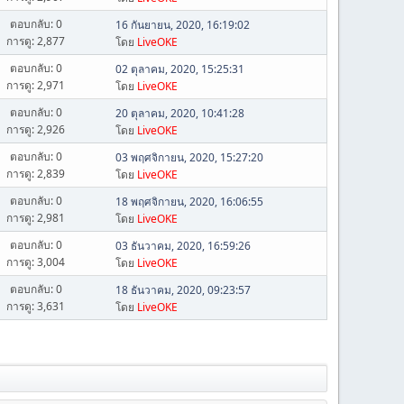
ตอบกลับ: 0
16 กันยายน, 2020, 16:19:02
การดู: 2,877
โดย
LiveOKE
ตอบกลับ: 0
02 ตุลาคม, 2020, 15:25:31
การดู: 2,971
โดย
LiveOKE
ตอบกลับ: 0
20 ตุลาคม, 2020, 10:41:28
การดู: 2,926
โดย
LiveOKE
ตอบกลับ: 0
03 พฤศจิกายน, 2020, 15:27:20
การดู: 2,839
โดย
LiveOKE
ตอบกลับ: 0
18 พฤศจิกายน, 2020, 16:06:55
การดู: 2,981
โดย
LiveOKE
ตอบกลับ: 0
03 ธันวาคม, 2020, 16:59:26
การดู: 3,004
โดย
LiveOKE
ตอบกลับ: 0
18 ธันวาคม, 2020, 09:23:57
การดู: 3,631
โดย
LiveOKE