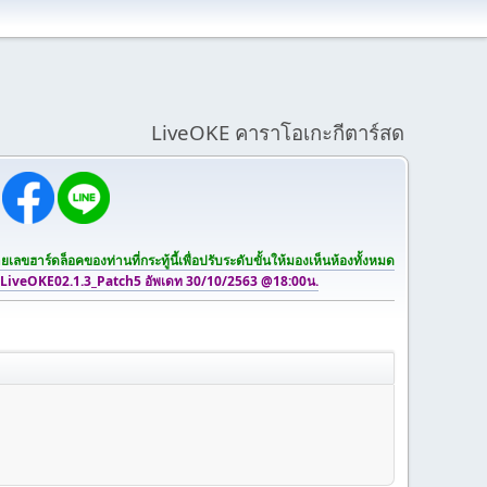
LiveOKE คาราโอเกะกีตาร์สด
เลขฮาร์ดล็อคของท่านที่กระทู้นี้เพื่อปรับระดับขั้นให้มองเห็นห้องทั้งหมด
 LiveOKE02.1.3_Patch5 อัพเดท 30/10/2563 @18:00น.