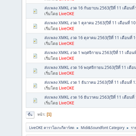
ส่งเพลง XMKL งวด 16 กันยาบน 2563(ปีที่ 11 เดือนที่ 9
เริ่มโดย
LiveOKE
ส่งเพลง XMKL งวด 1 ตุลาคม 2563(ปีที่ 11 เดือนที่ 10 
เริ่มโดย
LiveOKE
ส่งเพลง XMKL งวด 16 ตุลาคม 2563(ปีที่ 11 เดือนที่ 10
เริ่มโดย
LiveOKE
ส่งเพลง XMKL งวด 1 พฤศจิกายน 2563(ปีที่ 11 เดือนที่
เริ่มโดย
LiveOKE
ส่งเพลง XMKL งวด 16 พฤศจิกายน 2563(ปีที่ 11 เดือนที
เริ่มโดย
LiveOKE
ส่งเพลง XMKL งวด 1 ธันวาคม 2563(ปีที่ 11 เดือนที่ 12
เริ่มโดย
LiveOKE
ส่งเพลง XMKL งวด 16 ธันวาคม 2563(ปีที่ 11 เดือนที่ 
เริ่มโดย
LiveOKE
หน้า
1
ขึ้น
LiveOKE คาราโอเกะกีตาร์สด
Midi&Soundfont Category
ราย
►
►