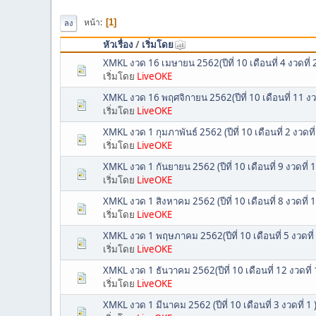
หน้า
1
ลง
หัวเรื่อง
/
เริ่มโดย
XMKL งวด 16 เมษายน 2562(ปีที่ 10 เดือนที่ 4 งวดที่ 
เริ่มโดย
LiveOKE
XMKL งวด 16 พฤศจิกายน 2562(ปีที่ 10 เดือนที่ 11 งวด
เริ่มโดย
LiveOKE
XMKL งวด 1 กุมภาพันธ์ 2562 (ปีที่ 10 เดือนที่ 2 งวดที่
เริ่มโดย
LiveOKE
XMKL งวด 1 กันยายน 2562 (ปีที่ 10 เดือนที่ 9 งวดที่ 1
เริ่มโดย
LiveOKE
XMKL งวด 1 สิงหาคม 2562 (ปีที่ 10 เดือนที่ 8 งวดที่ 1
เริ่มโดย
LiveOKE
XMKL งวด 1 พฤษภาคม 2562(ปีที่ 10 เดือนที่ 5 งวดที่
เริ่มโดย
LiveOKE
XMKL งวด 1 ธันวาคม 2562(ปีที่ 10 เดือนที่ 12 งวดที่ 
เริ่มโดย
LiveOKE
XMKL งวด 1 มีนาคม 2562 (ปีที่ 10 เดือนที่ 3 งวดที่ 1 