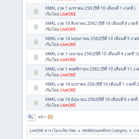
XMKL งวด 1 มกราคม 256 (ปีที่ 10 เดือนที่ 1 งวดที่ )
เริ่มโดย
LiveOKE
XMKL งวด 16 สิงหาคม 2562 (ปีที่ 10 เดือนที่ 8 งวดที่
เริ่มโดย
LiveOKE
XMKL งวด 16 พฤษภาคม 2562(ปีที่ 10 เดือนที่ 5 งวดที
เริ่มโดย
LiveOKE
XMKL งวด 1 เมษายน 2562(ปีที่ 10 เดือนที่ 4 งวดที่ 1)
เริ่มโดย
LiveOKE
XMKL งวด 1 พฤศจิกายน 2562 (ปีที่ 10 เดือนที่ 11 งวดท
เริ่มโดย
LiveOKE
XMKL งวด 16 มกราคม 256 (ปีที่ 10 เดือนที่ 1 งวดที่ 2
เริ่มโดย
LiveOKE
XMKL งวด 16 มิถุนายน 2562(ปีที่ 10 เดือนที่ 6 งวดที่ 
เริ่มโดย
LiveOKE
หน้า
1
ขึ้น
LiveOKE คาราโอเกะกีตาร์สด
Midi&Soundfont Category
ราย
►
►