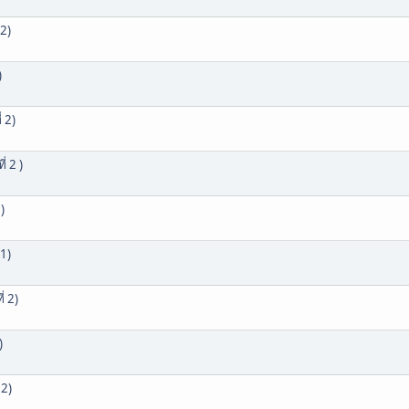
 2)
)
 2)
่ 2 )
)
 1)
่ 2)
)
 2)