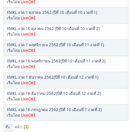
เริ่มโดย
LiveOKE
XMKL งวด 1 ตุลาคม 2562 (ปีที่ 10 เดือนที่ 10 งวดที่ 1)
เริ่มโดย
LiveOKE
XMKL งวด 16 ตุลาคม 2562 (ปีที่ 10 เดือนที่ 10 งวดที่ 2)
เริ่มโดย
LiveOKE
XMKL งวด 1 พฤศจิกายน 2562 (ปีที่ 10 เดือนที่ 11 งวดที่ 1)
เริ่มโดย
LiveOKE
XMKL งวด 16 พฤศจิกายน 2562(ปีที่ 10 เดือนที่ 11 งวดที่ 2)
เริ่มโดย
LiveOKE
XMKL งวด 1 ธันวาคม 2562(ปีที่ 10 เดือนที่ 12 งวดที่ 1)
เริ่มโดย
LiveOKE
XMKL งวด 16 ธันวาคม 2562(ปีที่ 10 เดือนที่ 12 งวดที่ 2)
เริ่มโดย
LiveOKE
XMKL งวด 16 กรกฎาคม 2562 (ปีที่ 10 เดือนที่ 7 งวดที่ 2)
เริ่มโดย
LiveOKE
หน้า
1
ขึ้น