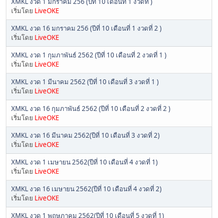
XMKL งวด 1 มกราคม 256 (ปีที่ 10 เดือนที่ 1 งวดที่ )
เริ่มโดย
LiveOKE
XMKL งวด 16 มกราคม 256 (ปีที่ 10 เดือนที่ 1 งวดที่ 2 )
เริ่มโดย
LiveOKE
XMKL งวด 1 กุมภาพันธ์ 2562 (ปีที่ 10 เดือนที่ 2 งวดที่ 1 )
เริ่มโดย
LiveOKE
XMKL งวด 1 มีนาคม 2562 (ปีที่ 10 เดือนที่ 3 งวดที่ 1 )
เริ่มโดย
LiveOKE
XMKL งวด 16 กุมภาพันธ์ 2562 (ปีที่ 10 เดือนที่ 2 งวดที่ 2 )
เริ่มโดย
LiveOKE
XMKL งวด 16 มีนาคม 2562(ปีที่ 10 เดือนที่ 3 งวดที่ 2)
เริ่มโดย
LiveOKE
XMKL งวด 1 เมษายน 2562(ปีที่ 10 เดือนที่ 4 งวดที่ 1)
เริ่มโดย
LiveOKE
XMKL งวด 16 เมษายน 2562(ปีที่ 10 เดือนที่ 4 งวดที่ 2)
เริ่มโดย
LiveOKE
XMKL งวด 1 พฤษภาคม 2562(ปีที่ 10 เดือนที่ 5 งวดที่ 1)