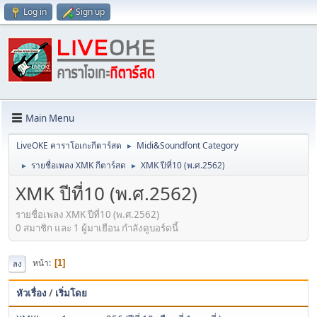
Log in
Sign up
Main Menu
LiveOKE คาราโอเกะกีตาร์สด
Midi&Soundfont Category
►
รายชื่อเพลง XMK กีตาร์สด
XMK ปีที่10 (พ.ศ.2562)
►
►
XMK ปีที่10 (พ.ศ.2562)
รายชื่อเพลง XMK ปีที่10 (พ.ศ.2562)
0 สมาชิก และ 1 ผู้มาเยือน กำลังดูบอร์ดนี้
หน้า
1
ลง
หัวเรื่อง
/
เริ่มโดย