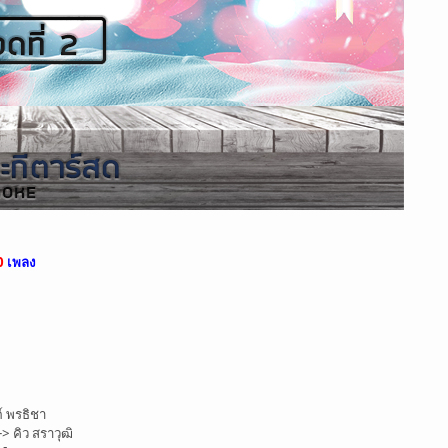
0
เพลง
์ พรธิชา
> คิว สราวุฒิ