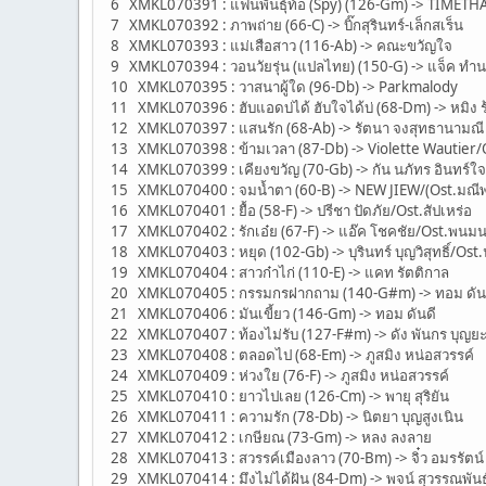
6 XMKL070391 : แฟนพันธุ์ท้อ (Spy) (126-Gm) -> TIMETH
7 XMKL070392 : ภาพถ่าย (66-C) -> บิ๊กสุรินทร์-เล็กสเร็น
8 XMKL070393 : แม่เสือสาว (116-Ab) -> คณะขวัญใจ
9 XMKL070394 : วอนวัยรุ่น (แปลไทย) (150-G) -> แจ็ค ทำ
10 XMKL070395 : วาสนาผู้ใด (96-Db) -> Parkmalody
11 XMKL070396 : ฮับแอดบ่ได้ ฮับใจได้บ่ (68-Dm) -> หมิง ร
12 XMKL070397 : แสนรัก (68-Ab) -> รัตนา จงสุทธานามณี
13 XMKL070398 : ข้ามเวลา (87-Db) -> Violette Wautier/
14 XMKL070399 : เคียงขวัญ (70-Gb) -> กัน นภัทร อินทร์ใจเ
15 XMKL070400 : จมน้ำตา (60-B) -> NEW JIEW/(Ost.มณ
16 XMKL070401 : ยื้อ (58-F) -> ปรีชา ปัดภัย/Ost.สัปเหร่อ
17 XMKL070402 : รักเอ๋ย (67-F) -> แอ๊ค โชคชัย/Ost.พนม
18 XMKL070403 : หยุด (102-Gb) -> บุรินทร์ บุญวิสุทธิ์/Os
19 XMKL070404 : สาวก๋าไก่ (110-E) -> แคท รัตติกาล
20 XMKL070405 : กรรมกรฝากถาม (140-G#m) -> ทอม ดัน
21 XMKL070406 : มันเขี้ยว (146-Gm) -> ทอม ดันดี
22 XMKL070407 : ท้องไม่รับ (127-F#m) -> ดัง พันกร บุญย
23 XMKL070408 : ตลอดไป (68-Em) -> ภูสมิง หน่อสวรรค์
24 XMKL070409 : ห่วงใย (76-F) -> ภูสมิง หน่อสวรรค์
25 XMKL070410 : ยาวไปเลย (126-Cm) -> พายุ สุริยัน
26 XMKL070411 : ความรัก (78-Db) -> นิตยา บุญสูงเนิน
27 XMKL070412 : เกษียณ (73-Gm) -> หลง ลงลาย
28 XMKL070413 : สวรรค์เมืองลาว (70-Bm) -> จิ๋ว อมรรัตน์
29 XMKL070414 : มึงไม่ได้ฝัน (84-Dm) -> พจน์ สุวรรณพันธ