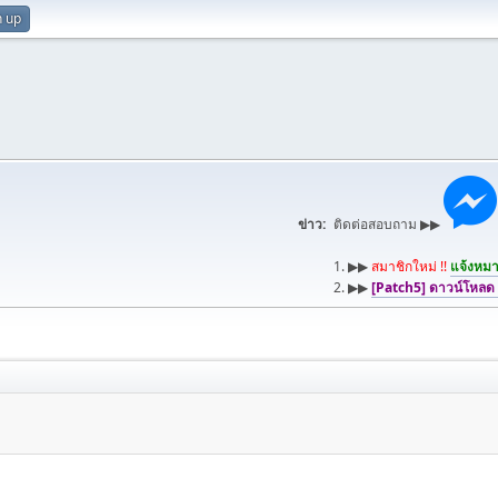
n up
ข่าว:
ติดต่อสอบถาม ▶▶
1. ▶▶
สมาชิกใหม่ !!
แจ้งหมาย
2. ▶▶
[Patch5] ดาวน์โหลด