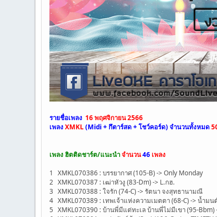
รายชื่อเพลง
16 พฤศจิกายน 2566
เพลง
XMKL
(Midi + กึตาร์สด + โชว์คอร์ด)
จำนวนทั้งหมด
5
เพลง ฮิตติดชาร์ต/แนะนำ
จำนวน
46
เพลง
1 XMKL070386 : บรรยากาศ (105-B) -> Only Monday
2 XMKL070387 : เฒ่าหัวงู (83-Dm) -> L.กฮ.
3 XMKL070388 : ใจรัก (74-C) -> รัตนา จงสุทธานามณี
4 XMKL070389 : เทพเจ้าแห่งความเมตตา (68-C) -> น้ำมนต
5 XMKL070390 : บ้านพี่มีแต่ทะเล บ้านพี่ไม่มีเขา (95-Bbm) -