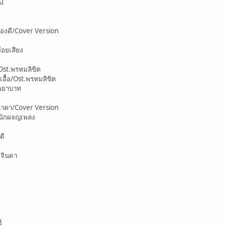
AI
นองดี/Cover Version
้อยเสียง
Ost.พรหมลิขิต
อื้อ/Ost.พรหมลิขิต
ีพยาบาท
นาคา/Cover Version
t.นักผจญเพลง
ดี
ะจินดา
์