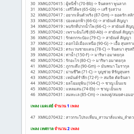
30 XMKL070415 : ผู้หนีช้ำ (70-Bb) -> จินตหรา พูนลาภ
31 XMKL070416 : เสรีให้พร (65-Gb) -> เสรี รุ่งสว่าง
32 XMKL070417 : อยากเห็นตัวจริง (87-Dm) -> ยอดรัก สลั
33 XMKL070418 : ปองดอกฟ้า (66-G) -> สายัณห์ สัญญา
34 XMKL070419 : พบรักที่ปากน้ำโพ (66-C) -> สายัณห์ สัญ
35 XMKL070420 : เพราะฉันโง่ซิ (60-Ab) -> สายัณห์ สัญญา
36 XMKL070421 : รักตกกระป๋อง (79-C) -> สายัณห์ สัญญา
37 XMKL070422 : ดอกไม้เมืองเหนือ (90-G) -> เอื้อ สุนทรา
38 XMKL070423 : ตระเวนชายแดน (78-C) -> จินตนา สุขสถิ
39 XMKL070424 : ท่าน้ำ (150-F) -> มาริษา อมาตยกุล
40 XMKL070425 : รักอะไร (80-C) -> มาริษา อมาตยกุล
41 XMKL070426 : ภูกระดึง (90-Gm) -> มันฑนา โมรากุล
42 XMKL070427 : ม่านชีวิต (71-C) -> บุญช่วย หิรัญสุนทร
43 XMKL070428 : เหมันต์รำลึก (72-F) -> สมจิต ตัดจินดา
44 XMKL070429 : ยลโฉมยุพิน (104-C) -> ชาญ เย็นแข
45 XMKL070430 : แหลมสน (74-Eb) -> ชาญ เย็นแข
46 XMKL070431 : ลมทะเล (85-Cm) -> เพลงคู่/สมยศ-เอมอ
เพลง เมดเล่ย์
จำนวน
1
เพลง
47 XMKL070432 : สาวกระโปรงเหี่ยน_สาวนาสั่งแฟน_ลำดวน
เพลง เทศกาล
จำนวน
2
เพลง