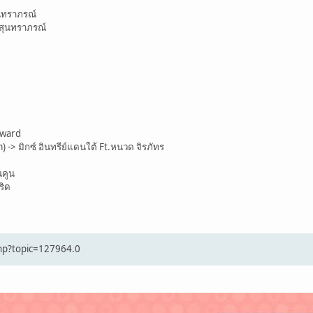
สุนทราภรณ์
 สุนทราภรณ์
Howard
 -> มิกซ์ อินทรีย์แดนใต้ Ft.หนวด จิรภัทร
่นคูน
ริด
php?topic=127964.0