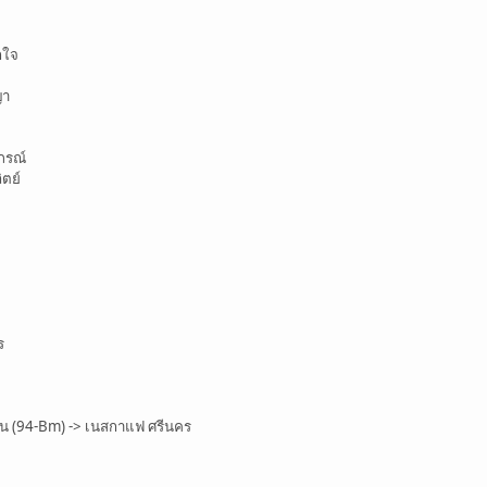
กใจ
ญา
ภรณ์
ตย์
ร
 (94-Bm) -> เนสกาแฟ ศรีนคร