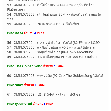
โพธิ์ทอง/New Version
53 XMKL073201 : ตำให้น้องแหน่ (144-Am) -> ปูนิ่ม กิตติยา
Ft.ฝ้าย เมฆะ
54 XMKL073202 : เฝ้ารักเฝ้าคอย (85-F) -> น้องเดียว สุวรรณแว่น
ทอง
55 XMKL073203 : 70 ยังซ่า (94-Bb) -> วันวิเชียร
เพลง สตริง
จำนวน
4
เพลง
56 XMKL073204 : ควบคุมหัวใจตัวเองไม่ได้ (82-F#m) -> LOSO
57 XMKL073205 : แค่คิดก็บาปแล้ว (70-B) -> สไมล์ บัฟฟาไล่
58 XMKL073206 : รักสุดท้ายคือเธอ (86-Db) -> Moodtune
59 XMKL073207 : วาสนาน้อยๆ (68-F) -> Street Funk Rollers
เพลง The Golden Song
จำนวน
1
เพลง
60 XMKL073208 : พรหมลิขิต (97-C) -> The Golden Song โต๊ดโต๋
เพลง รถแห่
จำนวน
1
เพลง
61 XMKL073209 : บ่อิน (154-A) -> ไทรถแห่/3 ช่า
เพลง สุนทราภรณ์
จำนวน
1
เพลง