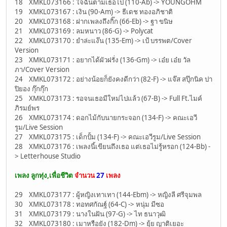
18 XMKL073166 : ใจฉันตามเธอไป (110-Ab) -> YOUNGOHM
19 XMKL073167 : เงิน (90-Am) -> ธีเดช ทองอภิชาติ
20 XMKL073168 : ฝากเพลงถึงกิ๊ก (66-Eb) -> ฐา ขนิษ
21 XMKL073169 : ลมหนาว (86-G) -> Polycat
22 XMKL073170 : ยำล่ะแง๊น (135-Em) -> เป้ บรรพต/Cover
Version
23 XMKL073171 : อยากได้ผัวฝรั่ง (136-Gm) -> เอ๋ย เอ๋ย วัล
ภา/Cover Version
24 XMKL073172 : อย่างน้อยก็ยังคงดีกว่า (82-F) -> แจ๊ส สปุ๊กนิค ปา
ปิยอง กุ๊กกุ๊ก
25 XMKL073173 : รอจนเธอมีใหม่ไปแล้ว (67-B) -> Full Ft.ไมค์
ภิรมย์พร
26 XMKL073174 : ดอกไม้กับนายกระจอก (134-F) -> คณะเอวี
รูม/Live Session
27 XMKL073175 : เด็กปั้ม (134-F) -> คณะเอวีรูม/Live Session
28 XMKL073176 : เพลงนี้เขียนถึงเธอ แต่เธอไม่รู้หรอก (124-Bb) -
> Letterhouse Studio
เพลง ลูกทุ่ง,เพื่อชีวิต
จำนวน
27
เพลง
29 XMKL073177 : ผู้หญิงเทาเทา (144-Ebm) -> หญิงลี ศรีจุมพล
30 XMKL073178 : ทอทศกัณฐ์ (64-C) -> หนุ่ม มีซอ
31 XMKL073179 : นางในฝัน (97-G) -> ไท ธนาวุฒิ
32 XMKL073180 : เมาหรือยัง (182-Dm) -> ยุ้ย ญาติเยอะ