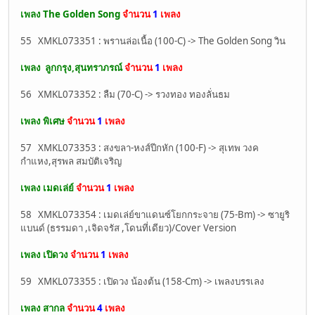
เพลง The Golden Song
จำนวน
1
เพลง
55 XMKL073351 : พรานล่อเนื้อ (100-C) -> The Golden Song วิน
เพลง ลูกกรุง,สุนทราภรณ์
จำนวน
1
เพลง
56 XMKL073352 : ลืม (70-C) -> รวงทอง ทองลั่นธม
เพลง พิเศษ
จำนวน
1
เพลง
57 XMKL073353 : สงขลา-หงส์ปีกหัก (100-F) -> สุเทพ วงค
กำแหง,สุรพล สมบัติเจริญ
เพลง เมดเล่ย์
จำนวน
1
เพลง
58 XMKL073354 : เมดเล่ย์ขาแดนซ์โยกกระจาย (75-Bm) -> ซายูริ
แบนด์ (ธรรมดา ,เจิดจรัส ,โดนที่เดียว)/Cover Version
เพลง เปิดวง
จำนวน
1
เพลง
59 XMKL073355 : เปิดวง น้องต้น (158-Cm) -> เพลงบรรเลง
เพลง สากล
จำนวน
4
เพลง