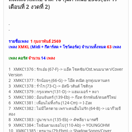
เดือนที่ 2 งวดที่ 2)
-
-
รายชื่อเพลง
1 กุมถาพันธ์ 2569
เพลง
XMKL
(Midi + กึตาร์สด + โชว์คอร์ด)
จำนวนทั้งหมด
63
เพลง
เพลง คอรัส
จำนวน
14
เพลง
1 XMKC1376 : รักเอ๋ย (67-F) -> แอ๊ค โชคชัย/Ost.พนมนาคา/Cover
Version
2 XMKC1377 : รักน้อยๆ (66-G) -> โอ๊ต คณิต ลูกทุ่งมหานคร
3 XMKC1378 : ร่ำไร (73-C) -> อัสนี-วสันต์ โชติกุล
4 XMKC1379 : กรุงเทพฯ (131-D) -> แฮมเมอร์ + หงา
5 XMKC1380 : อ้อนจันทร์ (139-Eb) -> ก๊อท จักรพันธ์/ดนตรีใหม่
6 XMKC1381 : เพื่อนไม่ทิ้งกัน (124-Cm) -> I-Zax
7 XMKC1382 : ไม่มีใครตาย เพราะคนอื่นไม่รัก (64-B) -> เฉาก๊วยจี
สอง
8 XMKC1383 : ปูนาขาเก (135-Eb) -> คัฑลียา มารศรี
9 XMKC1384 : ใจฉันตามเธอไป (110-Ab) -> YOUNGOHM
10 XMKC1385 : ทรมาน (79-Ebm) -> Shadow Songs/Cover