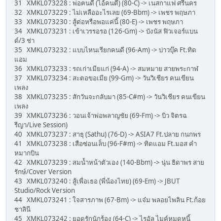
31 XMKL073228 : พ่อฅนดี (ไอ้คนดี) (80-C) -> เนสกาแฟ ศรีนคร
32 XMKL073229 : ไม่เหลืออะไรเลย (69-Bbm) -> เพชร พฤษภา
33 XMKL073230 : สู้ต่อหรือพอแค่นี้ (80-E) -> เพชร พฤษภา
34 XMKL073231 : เข้าเวรรอรอ (126-Gm) -> บังนัส ฟิวเจอร์แบน
ด์/3 ช่า
35 XMKL073232 : แบบไหนเรียกคนดี (96-Am) -> บ่าวบุ๊ค Ft.ทิด
แอม
36 XMKL073233 : รถเก่าเมียแก่ (94-A) -> สมหมาย สายพระกาฬ
37 XMKL073234 : สะตอขอเมีย (99-Gm) -> วันวิเชียร คนเขียน
เพลง
38 XMKL073235 : สักวันจะกลับมา (85-C#m) -> วันวิเชียร คนเขียน
เพลง
39 XMKL073236 : วอนเจ้าพ่อพลาญชัย (69-Fm) -> บิว จิตรฉ
รีญา/Live Session)
40 XMKL073237 : สาธุ (Sathu) (76-D) -> ASIA7 Ft.ปลาย กนกพร
41 XMKL073238 : เสือซ่อนเล็บ (96-F#m) -> ทิดแอม Ft.มอส คำ
หมากบิน
42 XMKL073239 : สมน้ำหน้าตัวเอง (140-Bbm) -> นุ่น ธิดาพร สาย
รักษ์/Cover Version
43 XMKL073240 : สู้เพื่อเธอ (พี่น้องไทย) (69-Em) -> JBUT
Studio/Rock Version
44 XMKL073241 : ใจสารภาพ (67-Bm) -> แจ๋ม พลอยไพลิน Ft.ก้อย
ชาลินี
45 XMKL073242 : ยอดรักนักร้อง (64-C) -> ไรอัล ไมค์หมดหนี้