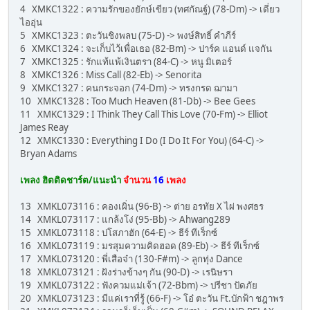
4 XMKC1322 : ความรักของยักษ์เขียว (ทศกัณฐ์) (78-Dm) -> เดี่ยว
ไออุ่น
5 XMKC1323 : ตะวันชิงพลบ (75-D) -> พงษ์สิทธิ์ คำภีร์
6 XMKC1324 : จะเก็บไว้เพื่อเธอ (82-Bm) -> ปาร์ค แอนด์ แจกัน
7 XMKC1325 : รักแท้แพ้เงินตรา (84-C) -> หนู มิเตอร์
8 XMKC1326 : Miss Call (82-Eb) -> Senorita
9 XMKC1327 : คนกระจอก (74-Dm) -> ทรงกรด ฌามา
10 XMKC1328 : Too Much Heaven (81-Db) -> Bee Gees
11 XMKC1329 : I Think They Call This Love (70-Fm) -> Elliot
James Reay
12 XMKC1330 : Everything I Do (I Do It For You) (64-C) ->
Bryan Adams
เพลง ฮิตติดชาร์ต/แนะนำ
จำนวน
16
เพลง
13 XMKL073116 : คองเผิ่น (96-B) -> ต่าย อรทัย X ไผ่ พงศธร
14 XMKL073117 : แกล้งโง่ (95-Bb) -> Ahwang289
15 XMKL073118 : บ่โสภาฮัก (64-E) -> ธีร์ ทีเร็กซ์
16 XMKL073119 : มรสุมความคิดฮอด (89-Eb) -> ธีร์ ทีเร็กซ์
17 XMKL073120 : พี่เสือจ๋า (130-F#m) -> ลูกทุ่ง Dance
18 XMKL073121 : ฝังร่างข้างๆ กัน (90-D) -> เรนิษรา
19 XMKL073122 : ฟังควมแม่เจ้า (72-Bbm) -> ปรีชา ปัดภัย
20 XMKL073123 : มีแค่เราที่รู้ (66-F) -> โอ๋ ตะวัน Ft.บักฟ้า ชฎาพร