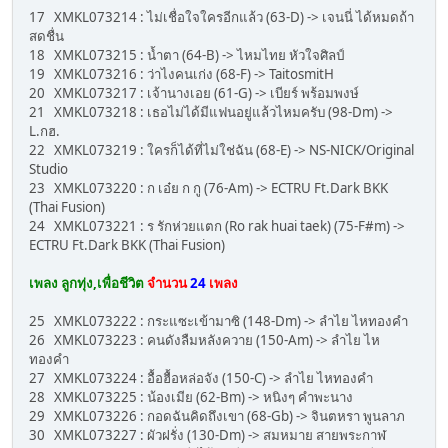
17 XMKL073214 : ไม่เชื่อใจใครอีกแล้ว (63-D) -> เจนนี่ ได้หมดถ้า
สดชื่น
18 XMKL073215 : น้ำตา (64-B) -> ไหมไทย หัวใจศิลป์
19 XMKL073216 : ว่าไงคนเก่ง (68-F) -> TaitosmitH
20 XMKL073217 : เจ้านางเอย (61-G) -> เบียร์ พร้อมพงษ์
21 XMKL073218 : เธอไม่ได้มีแฟนอยู่แล้วไหมครับ (98-Dm) ->
L.กฮ.
22 XMKL073219 : ใครก็ได้ที่ไม่ใช่ฉัน (68-E) -> NS-NICK/Original
Studio
23 XMKL073220 : ก เอ๋ย ก กู (76-Am) -> ECTRU Ft.Dark BKK
(Thai Fusion)
24 XMKL073221 : ร รักห่วยแตก (Ro rak huai taek) (75-F#m) ->
ECTRU Ft.Dark BKK (Thai Fusion)
เพลง ลูกทุ่ง,เพื่อชีวิต
จำนวน
24
เพลง
25 XMKL073222 : กระแซะเข้ามาซิ (148-Dm) -> ลำไย ไหทองคำ
26 XMKL073223 : คนดังลืมหลังควาย (150-Am) -> ลำไย ไห
ทองคำ
27 XMKL073224 : อื้อฮื้อหล่อจัง (150-C) -> ลำไย ไหทองคำ
28 XMKL073225 : น้องเมีย (62-Bm) -> หนิงๆ คำพะนาง
29 XMKL073226 : กอดฉันคิดถึงเขา (68-Gb) -> จินตหรา พูนลาภ
30 XMKL073227 : ผัวฝรั่ง (130-Dm) -> สมหมาย สายพระกาฬ