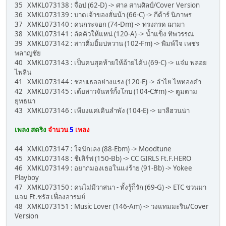
35 XMKL073138 : จื่อบ่ (62-D) -> ศาล สานศิลป์/Cover Version
36 XMKL073139 : บาดเจ้าของฮั่นน้า (66-C) -> กีต้าร์ นิภาพร
37 XMKL073140 : คนกระจอก (74-Dm) -> ทรงกรด ฌามา
38 XMKL073141 : ลัดคิวให้แหน่ (120-A) -> น้ำแข็ง ทิพวรรณ
39 XMKL073142 : สาวติ๋มยิ้มบ่หวาน (102-Fm) -> พิมพ์ใจ เพชร
พลาญชัย
40 XMKL073143 : เป็นคนสุดท้ายให้อ้ายได้บ่ (69-C) -> แจ๋ม พลอย
ไพลิน
41 XMKL073144 : ชอบเธออย่างแรง (120-E) -> ลำไย ไหทองคำ
42 XMKL073145 : เต้ยสาวจันทร์กั้งโกบ (104-C#m) -> ตูมตาม
ยุทธนา
43 XMKL073146 : เพียงแค่เดินลำพัง (104-E) -> มาลีฮวนน่า
เพลง สตริง
จำนวน
5
เพลง
44 XMKL073147 : ใจนักเลง (88-Ebm) -> Moodtune
45 XMKL073148 : ชีเสิร์ฟ (150-Bb) -> CC GIRLS Ft.F.HERO
46 XMKL073149 : อยากมองเธอในแง่ร้าย (91-Bb) -> Yokee
Playboy
47 XMKL073150 : คนไม่มีวาสนา - ทั้งรู้ก็รัก (69-G) -> ETC ชวนมา
แจม Ft.ชรัส เฟื่องอารมย์
48 XMKL073151 : Music Lover (146-Am) -> วงแทมมะริน/Cover
Version