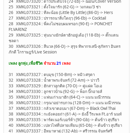
24 XMKL073320 : ดาวประดับใจ (72-Eb) -> ฌอน/Cover Version
25 XMKL073321 : ตั้งใจมารัก (62-G) -> วงกลม/3 ช่า
26 XMKL073322 : ทีละน้อย (Little By Little) (86-D) -> Hers
27 XMKL073323 : ปรารถนาสิ่งใดฤๅ (96-Eb) -> Cocktail
28 XMKL073324 : พี่คงไม่ชอบผมหรอก (90-E) -> PONCHET
Ft.VARINZ
29 XMKL073325 : หุ่นนางยักษ์ตาฮักอยู่เด้อ (118-Eb) -> ตั๊กแตน
ชลดา
30 XMKL073326 : สีนวล (66-D) -> สุรุจ ทิพากรเสนี-สุภัทรา อินทร
ภักดี โกราษฎร์/Live Session
เพลง ลูกทุ่ง,เพื่อชีวิต
จำนวน
21
เพลง
31 XMKL073327 : ตบมุข (150-Bm) -> หมิว ศรุตา
32 XMKL073328 : น้ำตาพระจันทร์ (72-Am) -> บ่าววี
33 XMKL073329 : ฮักสาวลูกติด (70-D) -> คู่แฝด โอเอ
34 XMKL073330 : ลูกชาวบ้าน (92-G) -> พ็อก บิ๊กอายส์
35 XMKL073331 : แฟนเก่าเมาฮัก (64-C) -> แมน มณีวรรณ
36 XMKL073332 : กรุณาอย่ารบกวน (128-Dm) -> แมน มณีวรรณ
37 XMKL073333 : กลัวเขาตอบมา (67-Dm) -> Black Owl Thai
38 XMKL073334 : กะยังคอยถ่า (61-A) -> ยังอี้ วีระพล Ft.อาร์ นนท์
39 XMKL073335 : พาร์ตเนอร์เบอร์ห้า (90-Gb) -> ต้นข้าว สุปรียา
40 XMKL073336 : เปลวไฟที่ปลายเทียน (65-Db) -> ต้นข้าว สุปรียา
41 XMKL073337 : อีหมาหาคู่ (132-Ab) -> ศรีวรรณ จันทร์ศรี