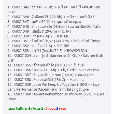
1 XMKC1345 : รักเอ๋ย (67-Gb) -> ธงไชย แมคอินไตย์/Ost.พนม
นาคา
2 XMKC1346 : จับมือกันไว้ (128-Bb) -> ธงไชย แมคอินไตย์
3 XMKC1347 : พบรัก (80-C) -> ดนุพล แก้วกาญจน์
4 XMKC1348 : สายลมแห่งรัก (68-Eb) -> เบน ชลาทิศ/Ost.กี่เพ้า
5 XMKC1349 : เสียมั้ย (129-Gm) -> ไมโคร
6 XMKC1350 : เรา (60-Gb) -> COCKTAIL
7 XMKC1351 : ยินดีไม่มีปัญหา (141-Am) -> อัสนี-วสันต์ โชติกุล
8 XMKC1352 : รอยยิ้ม (97-A) -> SCRUBB
9 XMKC1353 : วาดไว้ (Recall) (72-F) -> BOWKYLION
10 XMKC1354 : อยากรู้แต่ไม่อยากถาม (64-Gb) -> Calories Blah
Blah
11 XMKC1355 : จั๊กกิ้มกับต๊กโต (160-A) -> มโนรมย์
12 XMKC1356 : หวาน (110-Ab) -> Tilly Birds/Cover Version
13 XMKC1357 : โสดกะปริบกะปรอย (144-A) -> ปอ อรรณพ
14 XMKC1358 : Material Girl (136-C) -> Madonna
15 XMKC1359 : Love Will Keep Us Together (130-B) -> Live
Band Performance (Captain and Tennille) Sing It Live
16 XMKC1360 : Always Remember Us This Way (65-G) -> Luke
Evans
เพลง ฮิตติดชาร์ต/แนะนำ
จำนวน
8
เพลง