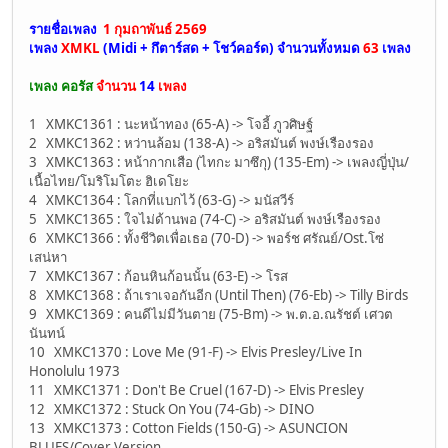
รายชื่อเพลง
1 กุมถาพันธ์ 2569
เพลง
XMKL
(Midi + กึตาร์สด + โชว์คอร์ด)
จำนวนทั้งหมด
63
เพลง
เพลง คอรัส
จำนวน
14
เพลง
1 XMKC1361 : นะหน้าทอง (65-A) -> โจอี้ ภูวศิษฐ์
2 XMKC1362 : หว่านล้อม (138-A) -> อริสมันต์ พงษ์เรืองรอง
3 XMKC1363 : หน้ากากเสือ (ไทกะ มาซึกุ) (135-Em) -> เพลงญี่ปุ่น/
เนื้อไทย/โมริโมโตะ ฮิเดโยะ
4 XMKC1364 : โลกที่แบกไว้ (63-G) -> มนัสวีร์
5 XMKC1365 : ใจไม่ด้านพอ (74-C) -> อริสมันต์ พงษ์เรืองรอง
6 XMKC1366 : ทั้งชีวิตเพื่อเธอ (70-D) -> พอร์ช ศรัณย์/Ost.โซ่
เสน่หา
7 XMKC1367 : ก้อนหินก้อนนั้น (63-E) -> โรส
8 XMKC1368 : ถ้าเราเจอกันอีก (Until Then) (76-Eb) -> Tilly Birds
9 XMKC1369 : คนดีไม่มีวันตาย (75-Bm) -> พ.ต.อ.ณรัชต์ เศวต
นันทน์
10 XMKC1370 : Love Me (91-F) -> Elvis Presley/Live In
Honolulu 1973
11 XMKC1371 : Don't Be Cruel (167-D) -> Elvis Presley
12 XMKC1372 : Stuck On You (74-Gb) -> DINO
13 XMKC1373 : Cotton Fields (150-G) -> ASUNCION
BLUES/Cover Version