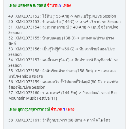
เพลง แสดงสด & รถแห่
จำนวน
9
เพลง
49 XMKL073152 : ไอ้หิน (155-Am) -> คณะเอวีรูม/LIve Session
50 XMKL073153 : รักคนอ้อร้อ (146-C) -> เบนซ์ จริยา/Live Session
51 XMKL073154 : ละหมาดอารมณ์ (140-Am) -> เบนซ์ จริยา/Live
Session
52 XMKL073155 : บ้านบนดอย (138-D) -> แสดงสด/ปราง ปราง
ทิพย์
53 XMKL073156 : เป็นชู้ไม่รู้ตัว (66-G) -> ทีมเฉาก๊วยจีสอง/Live
Session
54 XMKL073157 : คนขี้เหงา (94-C) -> ดึกดำบรรพ์ BoyBand/Live
Session
55 XMKL073158 : ถ้าฉันรักแล้วอย่าเลว (158-Bm) -> ชะเอม เฌอ
มานี่/Remix แสดงสด
56 XMKL073159 : คนหมดใจ รั้งให้ตายก็ไปอยู่ดี (80-D) -> เฉาก๊วย
จีสองทีม/Live Session
57 XMKL073160 : ร.ด. แดนซ์ (144-Em) -> Paradox/Live at Big
Mountain Music Festival 11)
เพลง ลูกกรุง/สุนทราภรณ์
จำนวน
1
เพลง
58 XMKL073161 : รักที่ถูกประหาร (68-Bm) -> ดาวใจ ไพจิตร