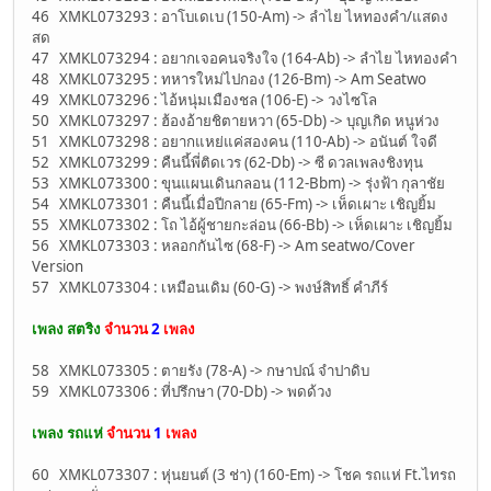
46 XMKL073293 : อาโบเดเบ (150-Am) -> ลำไย ไหทองคำ/แสดง
สด
47 XMKL073294 : อยากเจอคนจริงใจ (164-Ab) -> ลำไย ไหทองคำ
48 XMKL073295 : ทหารใหม่ไปกอง (126-Bm) -> Am Seatwo
49 XMKL073296 : ไอ้หนุ่มเมืองชล (106-E) -> วงไซโล
50 XMKL073297 : ฮ้องอ้ายชิตายหวา (65-Db) -> บุญเกิด หนูห่วง
51 XMKL073298 : อยากแหย่แค่สองคน (110-Ab) -> อนันต์ ใจดี
52 XMKL073299 : คืนนี้พี่ติดเวร (62-Db) -> ซี ดวลเพลงชิงทุน
53 XMKL073300 : ขุนแผนเดินกลอน (112-Bbm) -> รุ่งฟ้า กุลาชัย
54 XMKL073301 : คืนนี้เมื่อปีกลาย (65-Fm) -> เห็ดเผาะ เชิญยิ้ม
55 XMKL073302 : โถ ไอ้ผู้ชายกะล่อน (66-Bb) -> เห็ดเผาะ เชิญยิ้ม
56 XMKL073303 : หลอกกันไซ (68-F) -> Am seatwo/Cover
Version
57 XMKL073304 : เหมือนเดิม (60-G) -> พงษ์สิทธิ์ คำภีร์
เพลง สตริง
จำนวน
2
เพลง
58 XMKL073305 : ตายรัง (78-A) -> กษาปณ์ จำปาดิบ
59 XMKL073306 : ที่ปรึกษา (70-Db) -> พดด้วง
เพลง รถแห่
จำนวน
1
เพลง
60 XMKL073307 : หุ่นยนต์ (3 ช่า) (160-Em) -> โชค รถแห่ Ft.ไทรถ