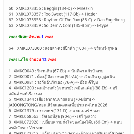
60 XMKL073356 : Beggin (134-D) -> Mneskin
61 XMKL073357 : Too Sweet (117-Bb) -> Hozier
62 XMKL073358 : Rhythm Of The Rain (88-C) -> Dan Fogelberg
63 XMKL073359 : So Dem A Com (135-Bbm) -> E-type
เพลง พิเศษ
จำนวน
1
เพลง
64 XMKL073360 : สงขลา-หงส์ปีกหัก (100-F) -> ชรินทร์-สุรพล
เพลง แก้ไข
จำนวน
12
เพลง
1 XMKC0049 : วิมานดิน (67-Eb) -> นันทิดา แก้วบัวสาย
2 XMKC0071 : ต้องสู้ จึงจะชนะ (94-Ab) -> เจินเจิน บุญสูงเนิน
3 XMKC0981 : รอวันฉันรักเธอ (76-A) -> อ๊อด คีรีบูน
4 XMKC1200 : คนข้างหลัง[เจตนายังเหมือนเดิม] (88-Eb) -> อริ
สมันต์ พงษ์เรืองรอง
5 XMKC1344 : เสียงจากคนชายแดน (70-Bbm) ->
JAIOONGTONG/คอนเสิร์ตแสดงสดเพื่อประเทศไทย 2026
6 XMKC1379 : กรุงเทพฯ (131-D) -> แฮมเมอร์ + หงา
7 XMKL068563 : รักเธอที่สุด (90-E) -> เสรี รุ่งสว่าง
8 XMKL072928 : เปลี่ยนความตั้งใจของน้องได้บ่ (66-Cm) -> แอน
อรดี/Cover Version
9 XMKL073212 : แก้บน 3 ช่า (150-G) -> ฟ้าซุ่น ซายูริแบนด์/Cover