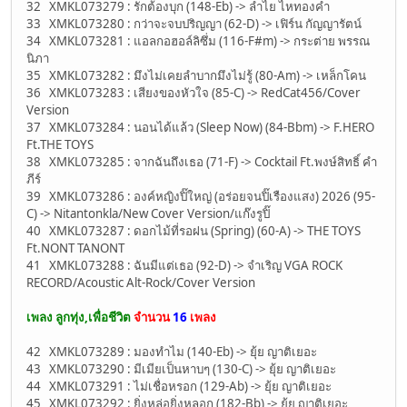
32 XMKL073279 : รักต้องบุก (148-Eb) -> ลำไย ไหทองคำ
33 XMKL073280 : กว่าจะจบปริญญา (62-D) -> เฟิร์น กัญญารัตน์
34 XMKL073281 : แอลกอฮอล์ลิซึ่ม (116-F#m) -> กระต่าย พรรณ
นิภา
35 XMKL073282 : มึงไม่เคยลำบากมึงไม่รู้ (80-Am) -> เหล็กโคน
36 XMKL073283 : เสียงของหัวใจ (85-C) -> RedCat456/Cover
Version
37 XMKL073284 : นอนได้แล้ว (Sleep Now) (84-Bbm) -> F.HERO
Ft.THE TOYS
38 XMKL073285 : จากฉันถึงเธอ (71-F) -> Cocktail Ft.พงษ์สิทธิ์ คำ
ภีร์
39 XMKL073286 : องค์หญิงปิ๊ใหญ่ (อร่อยจนปิ๊เรืองแสง) 2026 (95-
C) -> Nitantonkla/New Cover Version/แก๊งรูปิ๊
40 XMKL073287 : ดอกไม้ที่รอฝน (Spring) (60-A) -> THE TOYS
Ft.NONT TANONT
41 XMKL073288 : ฉันมีแต่เธอ (92-D) -> จำเริญ VGA ROCK
RECORD/Acoustic Alt-Rock/Cover Version
เพลง ลูกทุ่ง,เพื่อชีวิต
จำนวน
16
เพลง
42 XMKL073289 : มองทำไม (140-Eb) -> ยุ้ย ญาติเยอะ
43 XMKL073290 : มีเมียเป็นหาบๆ (130-C) -> ยุ้ย ญาติเยอะ
44 XMKL073291 : ไม่เชื่อหรอก (129-Ab) -> ยุ้ย ญาติเยอะ
45 XMKL073292 : ยิ่งหล่อยิ่งหลอก (182-Bb) -> ยุ้ย ญาติเยอะ