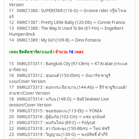
Version
11 XMKC1386 : SUPERSTAR (116-G) -> Groove rider กรู๊ฟ ไรเด
อร์
12 XMKC1387 : Pretty Little Baby (120-Db) -> Connie Francis
13 XMKC1388 : The Way It Used To Be (67-Fm) -> Engelbert
Humperdinck
14 XMKC1389 : My Girl (109-B) -> Dino Fonseca
เพลง ฮิตติดชาร์ต/แนะนำ
จำนวน
16
เพลง
15 XMKL073311 : Bangkok City (97-C#m) -> KT Kratae (กระแต
อาร์สยาม)
16 XMKL073312 : หุ่นยนต์ (150-Ebm) -> บังมาร์ช ซายูริ
แบน/Cover Version
17 XMKL073313 : ดอกกระเจียวบาน (144-Ab) -> ธีร์ ซายูริแบนด์/
สามช่า/Cover Version
18 XMKL073314 : แก้บน (148-D) -> Ball Seatwo/ Live
session/Cover Version
19 XMKL073315 : ซอยข่อยแน (113-Eb) -> YONIA
20 XMKL073316 : ผู้คุ้มภัย (102-Cm) -> แซม ยุรนันท์
21 XMKL073317 : พบกันใหม่ (89-C) -> Polycat
22 XMKL073318 : สาววังสะพุง (150-Bbm) -> ใหม่ พัชรี
23 XMKL073319 : วิญญาณ (130-G) -> พงษ์สิทธิ์ คำภีร์