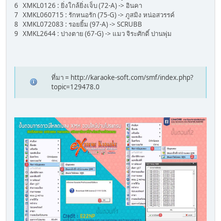
6 XMKL0126 : ยิ่งใกล้ยิ่งเจ็บ (72-A) -> อินคา
7 XMKL060715 : รักหนอรัก (75-G) -> ภูสมิง หน่อสวรรค์
8 XMKL072083 : รอยยิ้ม (97-A) -> SCRUBB
9 XMKL2644 : ปางตาย (67-G) -> แมว จิระศักดิ์ ปานพุ่ม
ที่มา = http://karaoke-soft.com/smf/index.php?
topic=129478.0