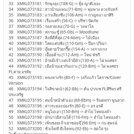
33 XMKL073181 : รักพุงลุง (188-G) -> ยุ้ย ญาติเยอะ
34 XMKL073182 : สาวบ้านแพน (71-Bm) -> พุ่มพวง ดวงจันทร์
35 XMKL073183 : แว่วเสียงซึง (106-Am) -> กาญจนา มาศิริ
36 XMKL073184 : เรื่องเศร้า (56-C) -> ปรีชา ปัดภัย
37 XMKL073185 : รอสายเธอ (70-G) -> วงพาโล
38 XMKL073186 : สถานะชู้ (65-Db) -> Moodtune
39 XMKL073187 : สิ่งที่ดีที่สุด (74-Abm) -> ไม้เมือง
40 XMKL073188 : โสดแต่บ่ซิง (110-Gm) -> ป๊อก ปวีณา
41 XMKL073189 : อุ๊ยตายว๊ายกรี๊ด (154-A) -> วงกางเกง
42 XMKL073190 : เอื้อยค้าบ (112-Am) -> ใหม่ พัชรี
43 XMKL073191 : อ้ายมีเจ้า แต่เจ้ามีผัว (130-A) -> ไผ่ พงศธร
44 XMKL073192 : เมือบ้านเฮากันเถาะ (120-Bm) -> ไผ่ พงศธร
Ft.ต่าย อรทัย
45 XMKL073193 : หลงทางรัก (80-F) -> วงกิ่งแก้ว โคราช/Cover
Version
46 XMKL073194 : ใจสิขาดนำ (62-Bb) -> ต้น ปากเซ Ft.ศิริพร ศรี
ประเสริฐ
47 XMKL073195 : สมน้ำหน้าตัวเอง (68-Bbm) -> จินตหรา พูนลาภ
48 XMKL073196 : สาวระยองปองรัก (80-E) -> อร อรดี
49 XMKL073197 : หนูไม่เอา (150-Bm) -> ลำไย ไหทองคำ
50 XMKL073198 : มักบ่าวอีสานใต้ (116-Fm) -> ลำไย ไหทองคำ
51 XMKL073199 : เพิ่นซอยเจ้าเฮาซอยจุ๊ (96-Em) -> กบ สุพจน์
52 XMKL073200 : ชั่วเจ็ดที ดีเจ็ดหน (92-Eb) -> สดใส รุ่ง