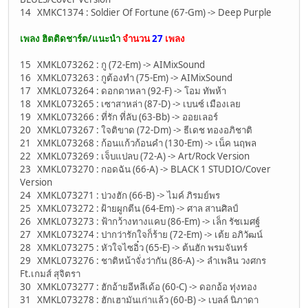
14 XMKC1374 : Soldier Of Fortune (67-Gm) -> Deep Purple
เพลง ฮิตติดชาร์ต/แนะนำ
จำนวน
27
เพลง
15 XMKL073262 : กู (72-Em) -> AIMixSound
16 XMKL073263 : กูต้องทำ (75-Em) -> AIMixSound
17 XMKL073264 : ดอกดาหลา (92-F) -> โอม ทัพห้า
18 XMKL073265 : เซาสาหล่า (87-D) -> เบนซ์ เมืองเลย
19 XMKL073266 : ที่รัก ที่ลับ (63-Bb) -> ออยเลอร์
20 XMKL073267 : ใจติขาด (72-Dm) -> ธีเดช ทองอภิชาติ
21 XMKL073268 : ก้อนแก้วก้อนคำ (130-Em) -> เน็ค นฤพล
22 XMKL073269 : เจ็บแปลบ (72-A) -> Art/Rock Version
23 XMKL073270 : กอดฉัน (66-A) -> BLACK 1 STUDIO/Cover
Version
24 XMKL073271 : บ่วงฮัก (66-B) -> ไมค์ ภิรมย์พร
25 XMKL073272 : ฝ้ายผูกตีน (64-Em) -> ศาล สานศิลป์
26 XMKL073273 : ฟ้ากว้างทางแคบ (86-Em) -> เล็ก รัชเมศฐ์
27 XMKL073274 : ปากว่ารักใจก็ร้าย (72-Em) -> เต้ย อภิวัฒน์
28 XMKL073275 : หัวใจไซอิ๋ว (65-E) -> ต้นฮัก พรมจันทร์
29 XMKL073276 : ชาติหน้าจั่งว่ากัน (86-A) -> ลำเพลิน วงศกร
Ft.เกมส์ สุจิตรา
30 XMKL073277 : ฮักอ้ายอีหลีเด้อ (60-C) -> ดอกอ้อ ทุ่งทอง
31 XMKL073278 : ฮักเฮามันเก่าแล้ว (60-B) -> เบลล์ นิภาดา