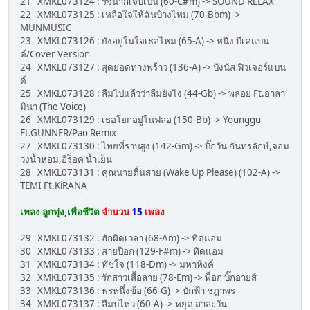
21 XMKL073124 : รจนาก็เจ็บเป็น (60-C#m) -> SOUND RELAX
22 XMKL073125 : เหลือใจให้ฉันบ้างไหม (70-Bbm) ->
MUNMUSIC
23 XMKL073126 : ยังอยู่ในใจเธอไหม (65-A) -> หนึ่ง บีเคแบน
ด์/Cover Version
24 XMKL073127 : สุดยอดทางพร้าว (136-A) -> บังนัส ฟิวเจอร์แบน
ด์
25 XMKL073128 : ลืมไปแล้วว่าลืมยังไง (44-Gb) -> พลอย Ft.อาลา
มินา (The Voice)
26 XMKL073129 : เธอโยกอยู่ในฟลอ (150-Bb) -> Younggu
Ft.GUNNER/Pao Remix
27 XMKL073130 : ไทยที่ราบสูง (142-Gm) -> บิ๊กวัน กันทรลักษ์,จอม
วงน้ำหอม,อีร็อค น้ำเย็น
28 XMKL073131 : คุณนายตื่นสาย (Wake Up Please) (102-A) ->
TEMI Ft.KiRANA
เพลง ลูกทุ่ง,เพื่อชีวิต
จำนวน
15
เพลง
29 XMKL073132 : ฮักผิดเวลา (68-Am) -> ทิดแอม
30 XMKL073133 : สายป๊อก (129-F#m) -> ทิดแอม
31 XMKL073134 : ทัชใจ (118-Dm) -> มหาหิงค์
32 XMKL073135 : รักสาวเสื้อลาย (78-Em) -> พ็อก บิ๊กอายส์
33 XMKL073136 : พรหนึ่งข้อ (66-G) -> บักฟ้า ชฎาพร
34 XMKL073137 : ลืมบ่ไหว (60-A) -> หยุด สาละวัน