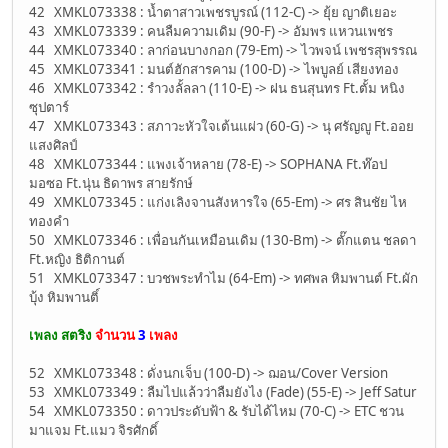
42 XMKL073338 : น้ำตาสาวเพชรบูรณ์ (112-C) -> ยุ้ย ญาติเยอะ
43 XMKL073339 : คนลืมความเดิม (90-F) -> อัมพร แหวนเพชร
44 XMKL073340 : ลาก่อนบางกอก (79-Em) -> ไวพจน์ เพชรสุพรรณ
45 XMKL073341 : มนต์ฮักสารคาม (100-D) -> ไพบูลย์ เสียงทอง
46 XMKL073342 : รำวงลั้ลลา (110-E) -> ฝน ธนสุนทร Ft.ตั้ม หนิง
ซุปตาร์
47 XMKL073343 : สภาวะหัวใจเต้นแผ่ว (60-G) -> นุ ศรัญญู Ft.ออย
แสงศิลป์
48 XMKL073344 : แพงเจ้าหลาย (78-E) -> SOPHANA Ft.ท๊อป
มอซอ Ft.นุ่น ธิดาพร สายรักษ์
49 XMKL073345 : แก่งเลิงจานสังหารใจ (65-Em) -> ศร สินชัย ไห
ทองคำ
50 XMKL073346 : เพื่อนกันเหมือนเดิม (130-Bm) -> ตั๊กแตน ชลดา
Ft.หญิง ธิติกานต์
51 XMKL073347 : บวชพระทำไม (64-Em) -> ทศพล หิมพานต์ Ft.ผัก
บุ้ง หิมพานติ์
เพลง สตริง
จำนวน
3
เพลง
52 XMKL073348 : ดั่งนกเจ็บ (100-D) -> ฌอน/Cover Version
53 XMKL073349 : ลืมไปแล้วว่าลืมยังไง (Fade) (55-E) -> Jeff Satur
54 XMKL073350 : ดาวประดับฟ้า & รับได้ไหม (70-C) -> ETC ชวน
มาแจม Ft.แมว จิรศักดิ์