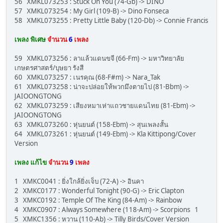
56 XMKL073253 : Stuck On You (74-Gb) -> DINO
57 XMKL073254 : My Girl (109-B) -> Dino Fonseca
58 XMKL073255 : Pretty Little Baby (120-Db) -> Connie Francis
เพลง พิเศษ
จำนวน
6
เพลง
59 XMKL073256 : ลาแล้วแดนขจี (66-Fm) -> มหาวิทยาลัย
เกษตรศาสตร์/บุษยา รังสี
60 XMKL073257 : เนรคุณ (68-F#m) -> Nara_Tak
61 XMKL073258 : น่าจะปล่อยให้พวกมึงตายไป (81-Bbm) ->
JAIOONGTONG
62 XMKL073259 : เสียงหมาเห่าแถวชายแดนไทย (81-Ebm) ->
JAIOONGTONG
63 XMKL073260 : หุ่นยนต์ (158-Ebm) -> สุนเพลงสั้น
64 XMKL073261 : หุ่นยนต์ (149-Ebm) -> Kla Kittipong/Cover
Version
เพลง แก้ไข
จำนวน
9
เพลง
1 XMKC0041 : ยิ่งใกล้ยิ่งเจ็บ (72-A) -> อินคา
2 XMKC0177 : Wonderful Tonight (90-G) -> Eric Clapton
3 XMKC0192 : Temple Of The King (84-Am) -> Rainbow
4 XMKC0907 : Always Somewhere (118-Am) -> Scorpions 1
5 XMKC1356 : หวาน (110-Ab) -> Tilly Birds/Cover Version