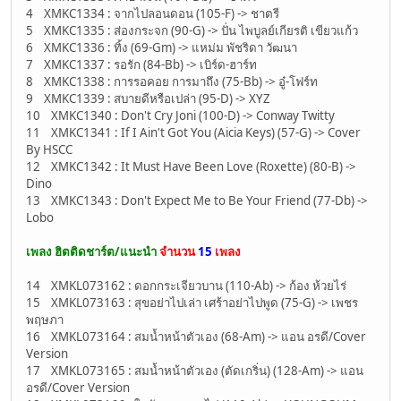
4 XMKC1334 : จากไปลอนดอน (105-F) -> ชาตรี
5 XMKC1335 : ส่องกระจก (90-G) -> ปั่น ไพบูลย์เกียรติ เขียวแก้ว
6 XMKC1336 : ทิ้ง (69-Gm) -> แหม่ม พัชริดา วัฒนา
7 XMKC1337 : รอรัก (84-Bb) -> เบิร์ด-ฮาร์ท
8 XMKC1338 : การรอคอย การมาถึง (75-Bb) -> อู๋-โฟร์ท
9 XMKC1339 : สบายดีหรือเปล่า (95-D) -> XYZ
10 XMKC1340 : Don't Cry Joni (100-D) -> Conway Twitty
11 XMKC1341 : If I Ain't Got You (Aicia Keys) (57-G) -> Cover
By HSCC
12 XMKC1342 : It Must Have Been Love (Roxette) (80-B) ->
Dino
13 XMKC1343 : Don't Expect Me to Be Your Friend (77-Db) ->
Lobo
เพลง ฮิตติดชาร์ต/แนะนำ
จำนวน
15
เพลง
14 XMKL073162 : ดอกกระเจียวบาน (110-Ab) -> ก้อง ห้วยไร่
15 XMKL073163 : สุขอย่าไปเล่า เศร้าอย่าไปพูด (75-G) -> เพชร
พฤษภา
16 XMKL073164 : สมน้ำหน้าตัวเอง (68-Am) -> แอน อรดี/Cover
Version
17 XMKL073165 : สมน้ำหน้าตัวเอง (ตัดเกริ่น) (128-Am) -> แอน
อรดี/Cover Version