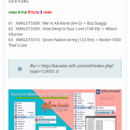
แห่ คาเนชั่น
เพลง สากล
จำนวน
3
เพลง
61 XMKL073308 : We're All Alone (64-G) -> Boz Scaggs
62 XMKL073309 : How Deep Is Your Love (108-Eb) -> Wilson
Viturino
63 XMKL073310 : Seven Nation Army (122-Em) -> Rockin'1000
That's Live
ที่มา = http://karaoke-soft.com/smf/index.php?
topic=129501.0