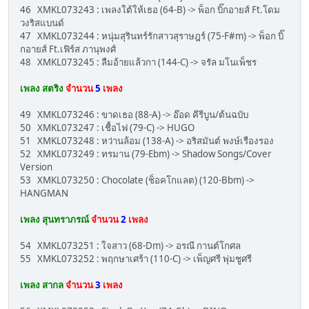
46 XMKL073243 : เพลงใต้ให้เธอ (64-B) -> พ็อก บิ๊กอายส์ Ft.โดม
วงริสแบนด์
47 XMKL073244 : หนุ่มสุรินทร์รักสาวสุราษฎร์ (75-F#m) -> พ็อก บิ๊
กอายส์ Ft.เฟิร์ส ภานุพงศ์
48 XMKL073245 : ลืมอ้ายแล้วกา (144-C) -> จรัล มโนเพ็ชร
เพลง สตริง
จำนวน
5
เพลง
49 XMKL073246 : ขาดเธอ (88-A) -> อ๊อด คีรีบูน/ต้นฉบับ
50 XMKL073247 : เชื้อไฟ (79-C) -> HUGO
51 XMKL073248 : หว่านล้อม (138-A) -> อริสมันต์ พงษ์เรืองรอง
52 XMKL073249 : ทรมาน (79-Ebm) -> Shadow Songs/Cover
Version
53 XMKL073250 : Chocolate (ช็อคโกแลต) (120-Bbm) ->
HANGMAN
เพลง สุนทราภรณ์
จำนวน
2
เพลง
54 XMKL073251 : ใจสาว (68-Dm) -> อรณี กานต์โกศล
55 XMKL073252 : พฤกษาเศร้า (110-C) -> เพ็ญศรี พุ่มชูศรี
เพลง สากล
จำนวน
3
เพลง