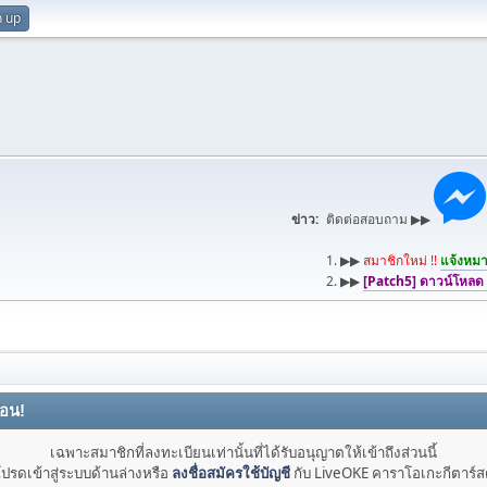
n up
ข่าว:
ติดต่อสอบถาม ▶▶
1. ▶▶
สมาชิกใหม่ !!
แจ้งหมาย
2. ▶▶
[Patch5] ดาวน์โหลด
ือน!
เฉพาะสมาชิกที่ลงทะเบียนเท่านั้นที่ได้รับอนุญาตให้เข้าถึงส่วนนี้
ปรดเข้าสู่ระบบด้านล่างหรือ
ลงชื่อสมัครใช้บัญชี
กับ LiveOKE คาราโอเกะกีตาร์