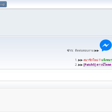
n up
ข่าว:
ติดต่อสอบถาม ▶▶
1. ▶▶
สมาชิกใหม่ !!
แจ้งหมาย
2. ▶▶
[Patch5] ดาวน์โหลด