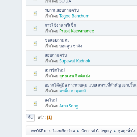
เริ่มโดย
SO DA
รบกวนสอบถามครับ
เริ่มโดย
Tagoe Banchum
การใช้งาน พรีเซ็ต
เริ่มโดย
Prasit Kaewmanee
ชอสอบถามคะ
เริ่มโดย
บอลลูน ซ่าจัง
สอบถามครับ
เริ่มโดย
Supawat Kadnok
สมาชิกใหม่
เริ่มโดย
ยุทธเดช จิตต์แปง
อยากได้คู่มือ การควบคุม แบบเฉพาะที่สำคัญ เอาปริ้
เริ่มโดย
ตาตั้ม ตะมุตะมิ
ลงใหม่
เริ่มโดย
Ama Song
หน้า
1
ขึ้น
LiveOKE คาราโอเกะกีตาร์สด
General Category
พูดคุยทั่วไป
►
►